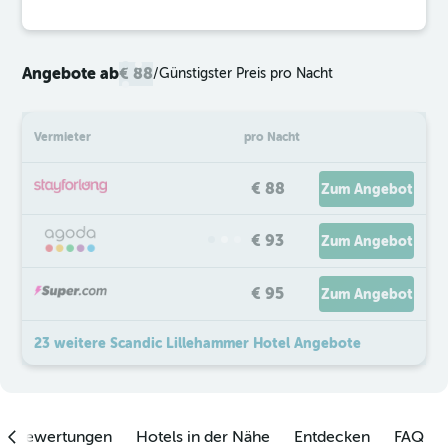
Angebote ab
€ 88
/
Günstigster Preis pro Nacht
Vermieter
pro Nacht
€ 88
Zum Angebot
€ 93
Zum Angebot
€ 95
Zum Angebot
23 weitere Scandic Lillehammer Hotel Angebote
enbewertungen
Hotels in der Nähe
Entdecken
FAQ