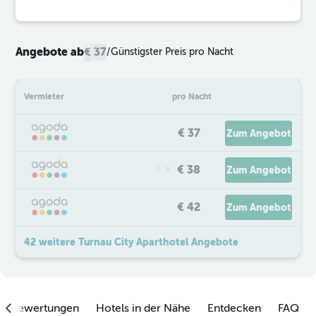
Angebote ab
€ 37
/
Günstigster Preis pro Nacht
Vermieter
pro Nacht
€ 37
Zum Angebot
€ 38
Zum Angebot
€ 42
Zum Angebot
42 weitere Turnau City Aparthotel Angebote
enbewertungen
Hotels in der Nähe
Entdecken
FAQ