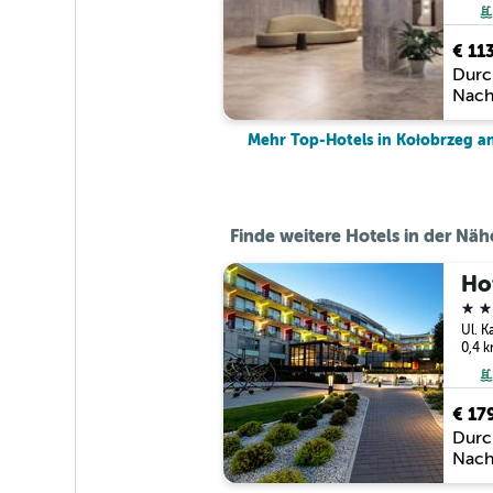
€ 11
Durc
Nach
Mehr Top-Hotels in Kołobrzeg a
Finde weitere Hotels in der Nä
Ho
5 St
0,4 
€ 17
Durc
Nach