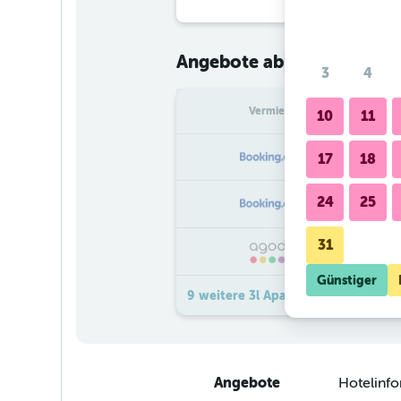
€ 42
Angebote ab
/
Günstigster
3
4
Vermieter
pr
10
11
17
18
24
25
31
Günstiger
9 weitere 3l Apartments Diva Ang
Angebote
Hotelinf