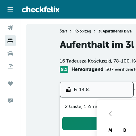
Flüge
Start
Kołobrzeg
3l Apartments Diva
Hotels
Aufenthalt im 3
Bewertungskategorie 0
Mietwagen
16 Tadeusza Kościuszki, 78-100, 
Flug+Hotel
Hervorragend
507 verifizie
8,1
Trips
Fr 14.8.
-
Feedback
2 Gäste, 1 Zimmer
Suc
M
D