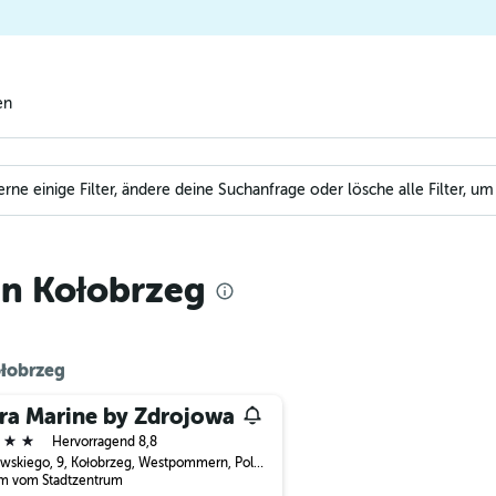
en
e einige Filter, ändere deine Suchanfrage oder lösche alle Filter, um
in Kołobrzeg
ołobrzeg
tra Marine by Zdrojowa
erne
Hervorragend 8,8
Sulkowskiego, 9, Kołobrzeg, Westpommern, Polen
km vom Stadtzentrum