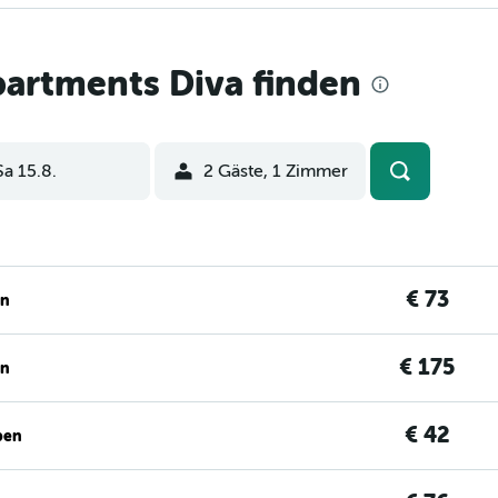
artments Diva finden
Sa 15.8.
2 Gäste, 1 Zimmer
€ 73
en
€ 175
en
€ 42
ben