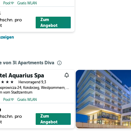
Pool
Gratis WLAN
3
hschn. pro
Zum
t
Angebot
nzeigen
he von 3l Apartments Diva
tel Aquarius Spa
erne
Hervorragend 9,3
Ul. Kasprowicza 24, Kołobrzeg, Westpommern, Polen
km vom Stadtzentrum
Pool
Gratis WLAN
9
hschn. pro
Zum
t
Angebot