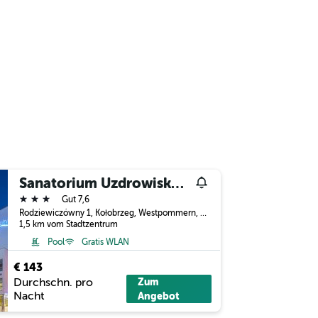
Sanatorium Uzdrowiskowe Baltyk
3 Sterne
Gut 7,6
Rodziewiczówny 1, Kołobrzeg, Westpommern, Polen
1,5 km vom Stadtzentrum
Pool
Gratis WLAN
€ 143
Durchschn. pro
Zum
Nacht
Angebot