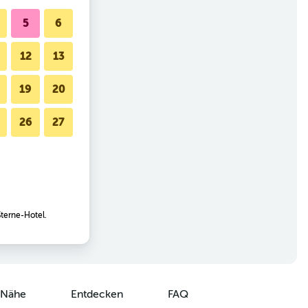
5
6
12
13
19
20
26
27
Sterne-Hotel.
r Nähe
Entdecken
FAQ