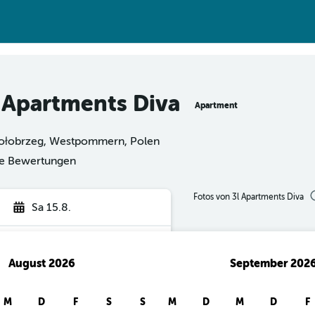
l Apartments Diva
Apartment
Kołobrzeg, Westpommern, Polen
rte Bewertungen
Fotos von 3l Apartments Diva
Sa 15.8.
August 2026
September 202
hen
M
D
F
S
S
M
D
M
D
F