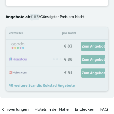
Angebote ab
€ 83
/
Günstigster Preis pro Nacht
Vermieter
pro Nacht
€ 83
Zum Angebot
€ 86
Zum Angebot
€ 91
Zum Angebot
40 weitere Scandic Kokstad Angebote
enbewertungen
Hotels in der Nähe
Entdecken
FAQ