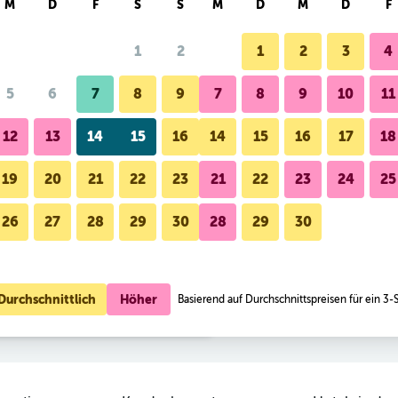
M
D
F
S
S
M
D
M
D
F
1
2
1
2
3
4
r Preis pro Nacht
5
6
7
8
9
7
8
9
10
11
Lobby
o Nacht
12
13
14
15
16
14
15
16
17
18
 157
Zum Angebot
19
20
21
22
23
21
22
23
24
25
26
27
28
29
30
28
29
30
 159
Fotos von Akra Kemer
Zum Angebot
 165
Zum Angebot
Durchschnittlich
Höher
Basierend auf Durchschnittspreisen für ein 3-