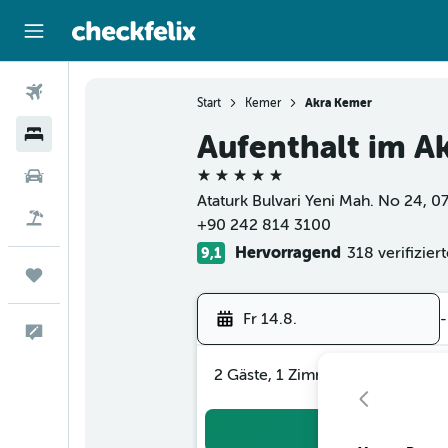
Flüge
Start
Kemer
Akra Kemer
Hotels
Aufenthalt im A
5 Sterne
Mietwagen
Ataturk Bulvari Yeni Mah. No 24, 0
Flug+Hotel
+90 242 814 3100
Hervorragend
318 verifizie
9,1
Trips
Fr 14.8.
-
Feedback
2 Gäste, 1 Zimmer
Suc