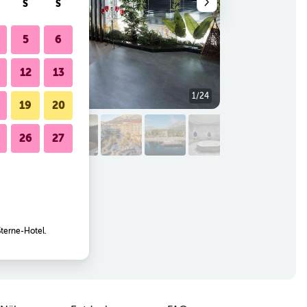
S
S
5
6
12
13
1/24
Andere
19
20
26
27
Sterne-Hotel.