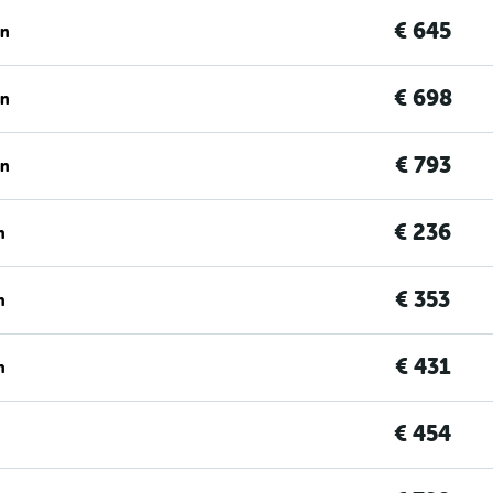
€ 645
en
€ 698
en
€ 793
en
€ 236
n
€ 353
n
€ 431
n
€ 454