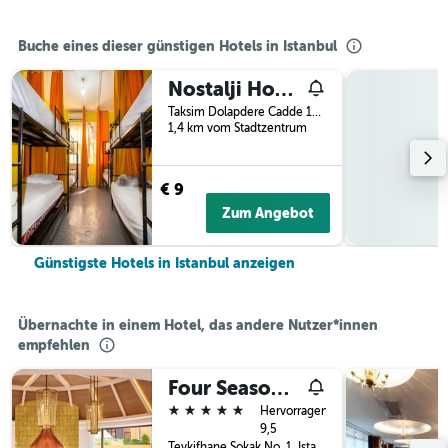
Buche eines dieser günstigen Hotels in Istanbul
Nostalji Hostel Istanbul
Taksim Dolapdere Cadde 107, Istanbul, Türkei
1,4 km vom Stadtzentrum
€ 9
Zum Angebot
Günstigste Hotels in Istanbul anzeigen
Übernachte in einem Hotel, das andere Nutzer*innen
empfehlen
Four Seasons Hotel Istanbul at Sultanahmet
5 Sterne
Hervorragend
9,5
Tevkifhane Sokak No. 1, Istanbul, Türkei