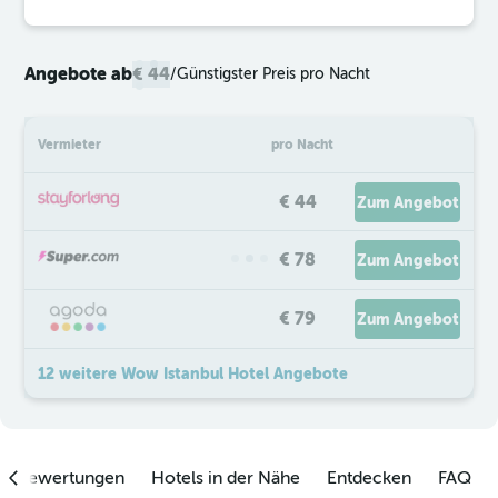
Angebote ab
€ 44
/
Günstigster Preis pro Nacht
Vermieter
pro Nacht
€ 44
Zum Angebot
€ 78
Zum Angebot
€ 79
Zum Angebot
12 weitere Wow Istanbul Hotel Angebote
enbewertungen
Hotels in der Nähe
Entdecken
FAQ