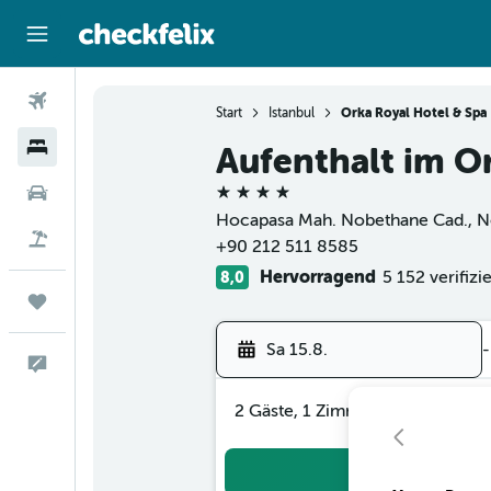
Flüge
Start
Istanbul
Orka Royal Hotel & Spa
Hotels
Aufenthalt im O
4 Sterne
Mietwagen
Hocapasa Mah. Nobethane Cad., No:6
Flug+Hotel
+90 212 511 8585
Hervorragend
5 152 verifiz
8,0
Trips
Sa 15.8.
-
Feedback
2 Gäste, 1 Zimmer
Suc