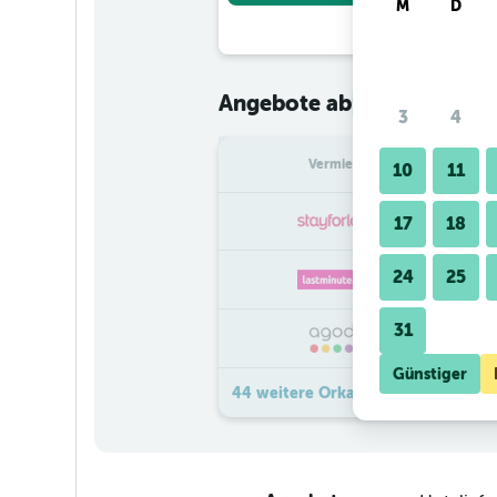
M
D
€ 42
Angebote ab
/
Günstigster
3
4
Vermieter
pr
10
11
17
18
24
25
31
Günstiger
44 weitere Orka Royal Hotel & Sp