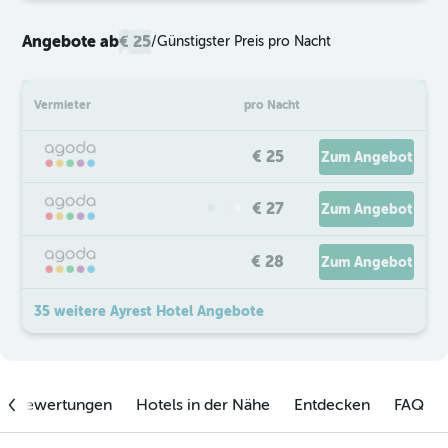
Angebote ab
€ 25
/
Günstigster Preis pro Nacht
Vermieter
pro Nacht
€ 25
Zum Angebot
€ 27
Zum Angebot
€ 28
Zum Angebot
35 weitere Ayrest Hotel Angebote
enbewertungen
Hotels in der Nähe
Entdecken
FAQ