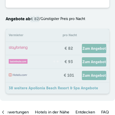
Angebote ab
€ 82
/
Günstigster Preis pro Nacht
Vermieter
pro Nacht
€ 82
Zum Angebot
€ 93
Zum Angebot
€ 101
Zum Angebot
38 weitere Apollonia Beach Resort & Spa Angebote
enbewertungen
Hotels in der Nähe
Entdecken
FAQ