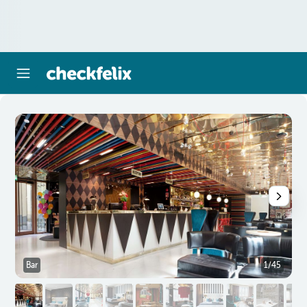
Bar
1/45