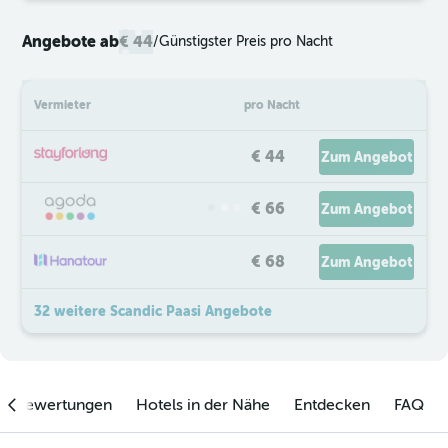
Angebote ab
€ 44
/
Günstigster Preis pro Nacht
Vermieter
pro Nacht
€ 44
Zum Angebot
€ 66
Zum Angebot
€ 68
Zum Angebot
32 weitere Scandic Paasi Angebote
enbewertungen
Hotels in der Nähe
Entdecken
FAQ