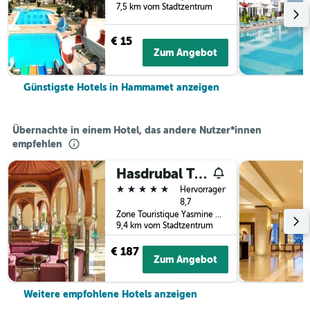
7,5 km vom Stadtzentrum
€ 15
Zum Angebot
Günstigste Hotels in Hammamet anzeigen
Übernachte in einem Hotel, das andere Nutzer*innen
empfehlen
Hasdrubal Thalassa & Spa Hammamet
5 Sterne
Hervorragend
8,7
Zone Touristique Yasmine Bp 4, Hammamet, Tunesien
9,4 km vom Stadtzentrum
€ 187
Zum Angebot
Weitere empfohlene Hotels anzeigen