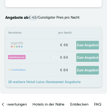
Angebote ab
€ 46
/
Günstigster Preis pro Nacht
Vermieter
pro Nacht
€ 46
Zum Angebot
€ 64
Zum Angebot
€ 64
Zum Angebot
18 weitere Hotel Laico Hammamet Angebote
enbewertungen
Hotels in der Nähe
Entdecken
FAQ