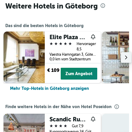
Weitere Hotels in Göteborg
Das sind die besten Hotels in Göteborg
Elite Plaza Hotel
5 Sterne
Hervorragend
8,5
Vaestra Hamngatan 3, Göteborg, Västra Götalands län, Schweden
0,0 km vom Stadtzentrum
€ 109
Zum Angebot
Mehr Top-Hotels in Göteborg anzeigen
Finde weitere Hotels in der Nähe von Hotel Poseidon
Scandic Rubinen
4 Sterne
Gut 7,9
Kungsportsavenyn 24, Göteborg, Västra Götalands län, Schweden