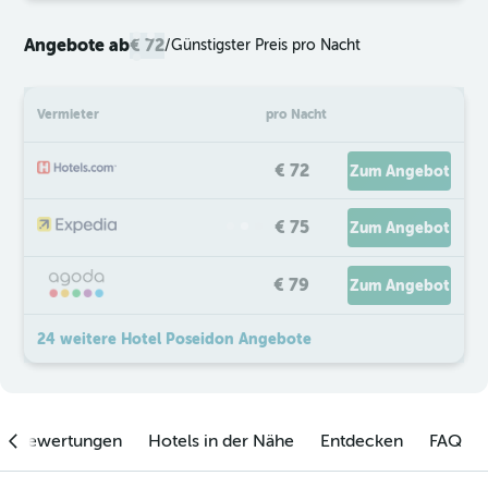
Angebote ab
€ 72
/
Günstigster Preis pro Nacht
Vermieter
pro Nacht
€ 72
Zum Angebot
€ 75
Zum Angebot
€ 79
Zum Angebot
24 weitere Hotel Poseidon Angebote
enbewertungen
Hotels in der Nähe
Entdecken
FAQ