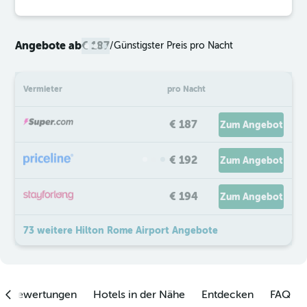
Angebote ab
€ 187
/
Günstigster Preis pro Nacht
Vermieter
pro Nacht
€ 187
Zum Angebot
€ 192
Zum Angebot
€ 194
Zum Angebot
73 weitere Hilton Rome Airport Angebote
enbewertungen
Hotels in der Nähe
Entdecken
FAQ