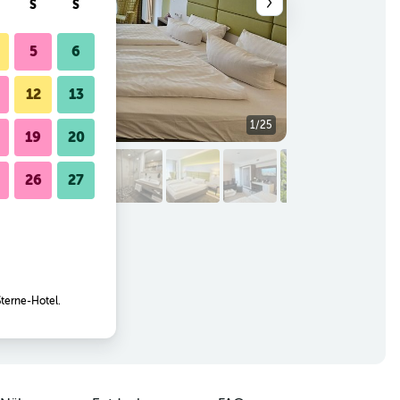
S
S
5
6
12
13
1/25
Bad
19
20
26
27
Sterne-Hotel.