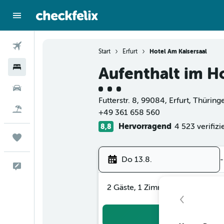
Flüge
Start
Erfurt
Hotel Am Kaisersaal
Hotels
Aufenthalt im H
Bewertungskategorie 3
Mietwagen
Futterstr. 8, 99084, Erfurt, Thürin
Flug+Hotel
+49 361 658 560
Hervorragend
4 523 verifiz
8,8
Trips
Do 13.8.
-
Feedback
2 Gäste, 1 Zimmer
Suc