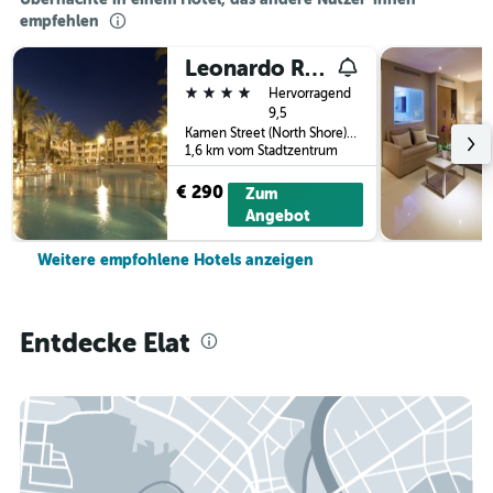
empfehlen
Leonardo Royal Resort Eilat
4 Sterne
Hervorragend
9,5
Kamen Street (North Shore), Elat, Südbezirk (Israel), Israel
1,6 km vom Stadtzentrum
€ 290
Zum
Angebot
Weitere empfohlene Hotels anzeigen
Entdecke Elat