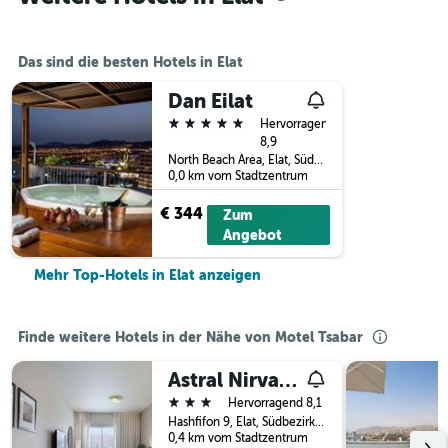
Das sind die besten Hotels in Elat
Dan Eilat
5 Sterne
Hervorragend
8,9
North Beach Area, Elat, Südbezirk (Israel), Israel
0,0 km vom Stadtzentrum
€ 344
Zum
Angebot
Mehr Top-Hotels in Elat anzeigen
Finde weitere Hotels in der Nähe von Motel Tsabar
Astral Nirvana Suites
3 Sterne
Hervorragend 8,1
Hashfifon 9, Elat, Südbezirk (Israel), Israel
0,4 km vom Stadtzentrum