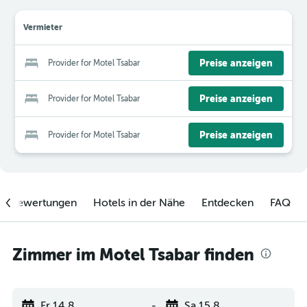
Vermieter
Preise anzeigen
Provider for Motel Tsabar
Preise anzeigen
Provider for Motel Tsabar
Preise anzeigen
Provider for Motel Tsabar
enbewertungen
Hotels in der Nähe
Entdecken
FAQ
Zimmer im Motel Tsabar finden
Fr 14.8.
-
Sa 15.8.