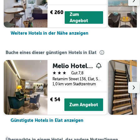
€ 260
Zum
Angebot
Weitere Hotels in der Nähe anzeigen
Buche eines dieser günstigen Hotels in Elat
Melio Hotel Eilat
3 Sterne
Gut 7,8
Retamim Street 136, Elat, Südbezirk (Israel), Israel
1,0 km vom Stadtzentrum
€ 54
Zum Angebot
Günstigste Hotels in Elat anzeigen
Übernachte in einem Hotel, das andere Nutzer*innen