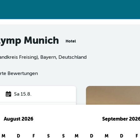
Olymp Munich
Hotel
andkreis Freising), Bayern, Deutschland
ierte Bewertungen
Sa 15.8.
August 2026
September 202
hen
M
D
F
S
S
M
D
M
D
F