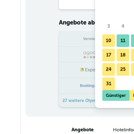
€ 74
Angebote ab
/
Günstigster
3
4
Vermieter
pr
10
11
17
18
24
25
31
Günstiger
27 weitere Olymp Munich Angebot
Angebote
Hotelinf