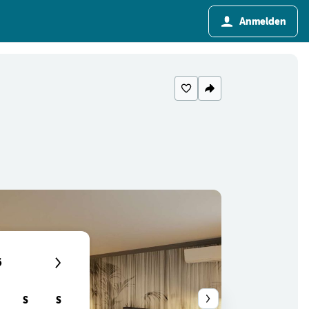
Anmelden
6
S
S