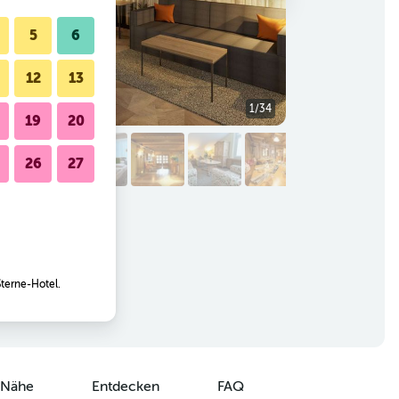
5
6
12
13
1/34
Restaurant
19
20
26
27
Sterne-Hotel.
r Nähe
Entdecken
FAQ