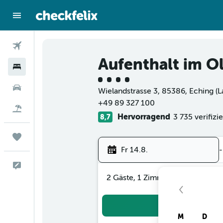
Flüge
Aufenthalt im 
Hotels
Bewertungskategorie 4
Mietwagen
Wielandstrasse 3, 85386, Eching (L
+49 89 327 100
Flug+Hotel
Hervorragend
3 735 verifiz
8,7
Trips
Fr 14.8.
-
Feedback
2 Gäste, 1 Zimmer
Suc
M
D