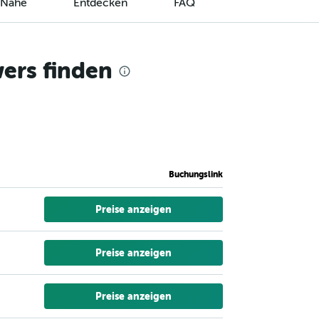
r Nähe
Entdecken
FAQ
ers finden
Buchungslink
Preise anzeigen
Preise anzeigen
Preise anzeigen