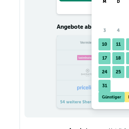
M
D
€ 52
Angebote ab
/
Günstigster
3
4
Vermieter
pr
10
11
17
18
24
25
31
Günstiger
54 weitere Sheraton Dubai Creek 