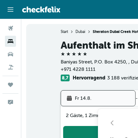
Flüge
Start
Dubai
Sheraton Dubai Creek Ho
Hotels
Aufenthalt im S
5 Sterne
Mietwagen
Baniyas Street, P.O. Box 4250, , Du
Flug+Hotel
+971 4228 1111
Hervorragend
3 188 verifiz
8,7
Trips
Fr 14.8.
-
Feedback
2 Gäste, 1 Zimmer
Suc