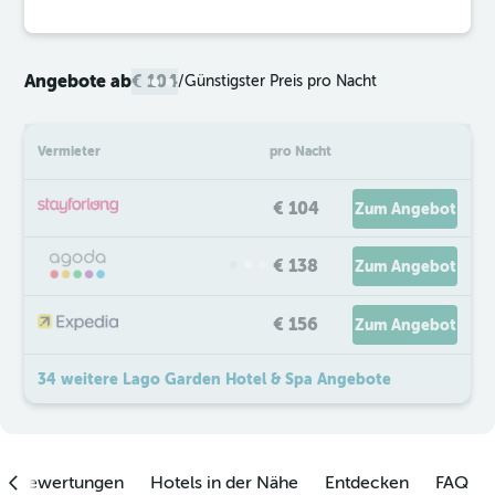
Angebote ab
€ 104
/
Günstigster Preis pro Nacht
Vermieter
pro Nacht
€ 104
Zum Angebot
€ 138
Zum Angebot
€ 156
Zum Angebot
34 weitere Lago Garden Hotel & Spa Angebote
enbewertungen
Hotels in der Nähe
Entdecken
FAQ