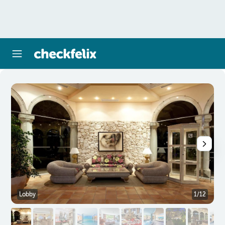
Lobby
1/12