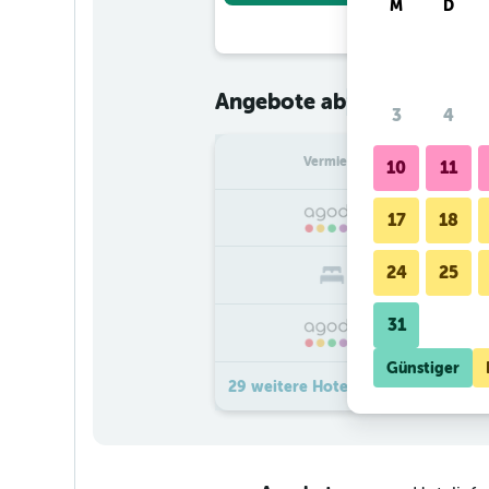
M
D
€ 63
Angebote ab
/
Günstigster
3
4
Vermieter
pr
10
11
17
18
24
25
31
Günstiger
29 weitere Hotel Ilunion Bilbao A