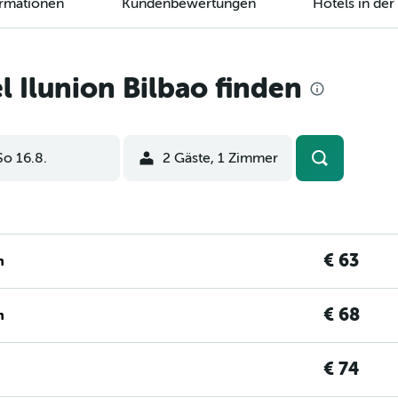
ormationen
Kundenbewertungen
Hotels in de
 Ilunion Bilbao finden
So 16.8.
2 Gäste, 1 Zimmer
€ 63
n
€ 68
n
€ 74