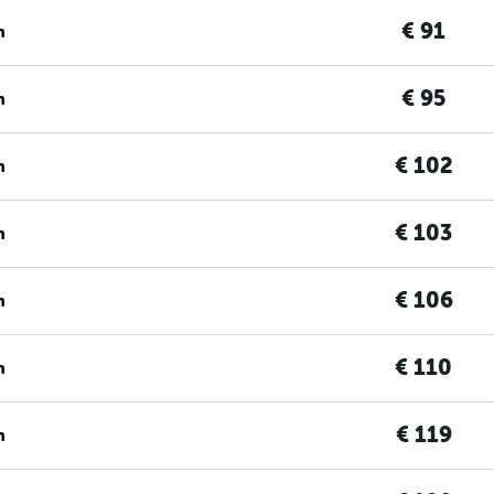
€ 91
n
€ 95
n
€ 102
n
€ 103
n
€ 106
n
€ 110
n
€ 119
n