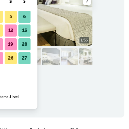
S
S
5
6
12
13
1/35
Außenansicht
19
20
26
27
Sterne-Hotel.