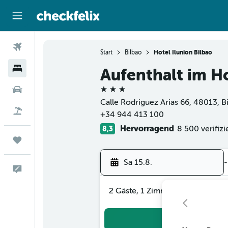
Flüge
Start
Bilbao
Hotel Ilunion Bilbao
Hotels
Aufenthalt im Ho
3 Sterne
Mietwagen
Calle Rodriguez Arias 66, 48013, Bi
Flug+Hotel
+34 944 413 100
Hervorragend
8 500 verifiz
8,3
Trips
Sa 15.8.
-
Feedback
2 Gäste, 1 Zimmer
Suc