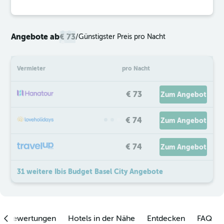
Angebote ab
€ 73
/
Günstigster Preis pro Nacht
Vermieter
pro Nacht
€ 73
Zum Angebot
€ 74
Zum Angebot
€ 74
Zum Angebot
31 weitere Ibis Budget Basel City Angebote
enbewertungen
Hotels in der Nähe
Entdecken
FAQ