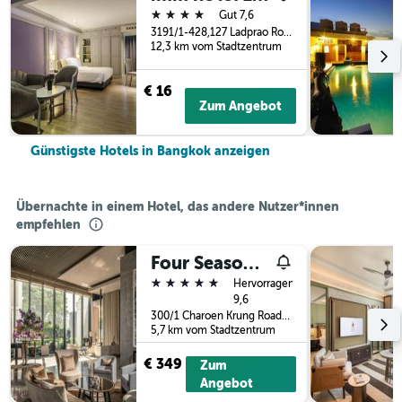
4 Sterne
Gut 7,6
3191/1-428,127 Ladprao Road, Klongchan, 3191, Bangkok, Thailand
12,3 km vom Stadtzentrum
€ 16
Zum Angebot
Günstigste Hotels in Bangkok anzeigen
Übernachte in einem Hotel, das andere Nutzer*innen
empfehlen
Four Seasons Hotel Bangkok at Chao Phraya River
5 Sterne
Hervorragend
9,6
300/1 Charoen Krung Road, Sathorn, Bangkok, Thailand
5,7 km vom Stadtzentrum
€ 349
Zum
Angebot