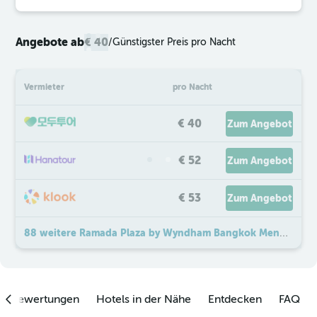
Angebote ab
€ 40
/
Günstigster Preis pro Nacht
Vermieter
pro Nacht
€ 40
Zum Angebot
€ 52
Zum Angebot
€ 53
Zum Angebot
88 weitere Ramada Plaza by Wyndham Bangkok Menam Riverside Angebote
enbewertungen
Hotels in der Nähe
Entdecken
FAQ