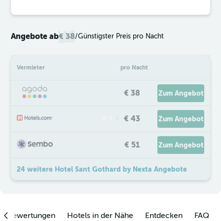
Angebote ab
€ 38
/
Günstigster Preis pro Nacht
Vermieter
pro Nacht
€ 38
Zum Angebot
€ 43
Zum Angebot
€ 51
Zum Angebot
24 weitere Hotel Sant Gothard by Nexta Angebote
enbewertungen
Hotels in der Nähe
Entdecken
FAQ