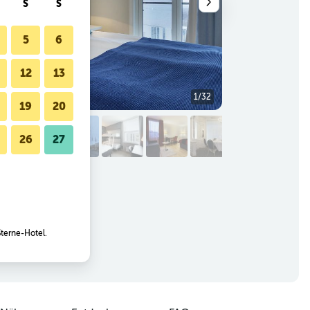
S
S
5
6
12
13
1/32
Schlafzimmer
19
20
26
27
Sterne-Hotel.