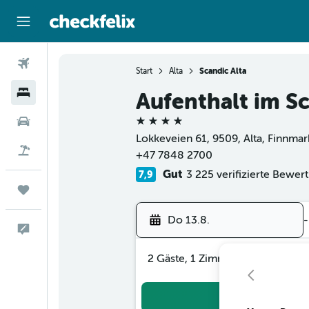
Flüge
Start
Alta
Scandic Alta
Hotels
Aufenthalt im Sc
4 Sterne
Mietwagen
Lokkeveien 61, 9509, Alta, Finnma
Flug+Hotel
+47 7848 2700
Gut
3 225 verifizierte Bewer
7,9
Trips
Do 13.8.
-
Feedback
2 Gäste, 1 Zimmer
Suc