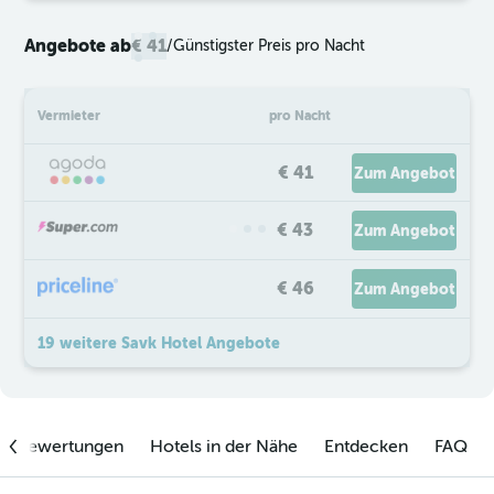
Angebote ab
€ 41
/
Günstigster Preis pro Nacht
Vermieter
pro Nacht
€ 41
Zum Angebot
€ 43
Zum Angebot
€ 46
Zum Angebot
19 weitere Savk Hotel Angebote
enbewertungen
Hotels in der Nähe
Entdecken
FAQ