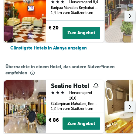
3 Sterne
Hervorragend 8,4
Kadpaa Mahalles Keykubat Bulvari No:8, Alanya, Türkei
1,4 km vom Stadtzentrum
€ 20
Zum Angebot
Günstigste Hotels in Alanya anzeigen
Übernachte in einem Hotel, das andere Nutzer*innen
empfehlen
Sealine Hotel
3 Sterne
Hervorragend
10,0
Güllerpinari Mahallesi, Kerim Kaptanlar Caddesi, 20-22, Alanya, Türkei
1,2 km vom Stadtzentrum
€ 86
Zum Angebot