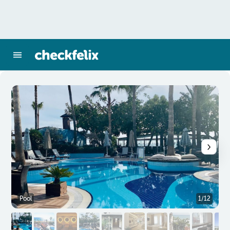
Pool
1/12