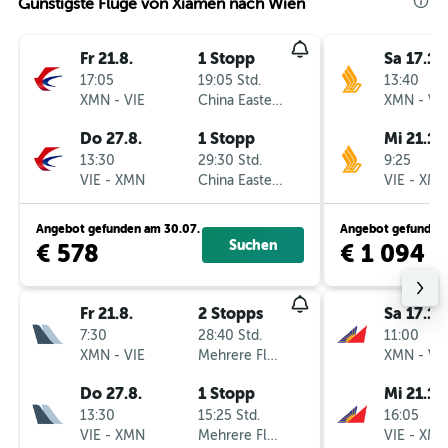
Günstigste Flüge von Xiamen nach Wien
Fr 21.8.
1 Stopp
Sa 17.10
17:05
19:05 Std.
13:40
XMN
-
VIE
China Eastern
XMN
-
VI
Do 27.8.
1 Stopp
Mi 21.10
13:30
29:30 Std.
9:25
VIE
-
XMN
China Eastern
VIE
-
XM
Angebot gefunden am 30.07.
Angebot gefunden 
Suchen
€ 578
€ 1 094
Fr 21.8.
2 Stopps
Sa 17.10
7:30
28:40 Std.
11:00
XMN
-
VIE
Mehrere Fluglinien
XMN
-
VI
Do 27.8.
1 Stopp
Mi 21.10
13:30
15:25 Std.
16:05
VIE
-
XMN
Mehrere Fluglinien
VIE
-
XM