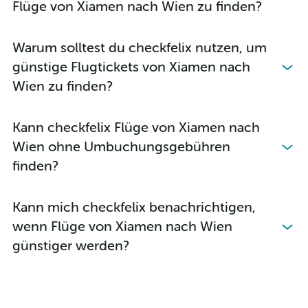
Flüge von Xiamen nach Wien zu finden?
Flüge nach Luqa
Flüge nach Kairo
Warum solltest du checkfelix nutzen, um
Flüge nach Bangkok
günstige Flugtickets von Xiamen nach
Flüge nach Mailand
Wien zu finden?
Flüge nach Hamburg
Flüge nach Hurghada
Kann checkfelix Flüge von Xiamen nach
Flüge nach New York
Wien ohne Umbuchungsgebühren
Flüge nach Berlin
finden?
Flüge nach Antalya
Flüge nach Málaga
Kann mich checkfelix benachrichtigen,
wenn Flüge von Xiamen nach Wien
günstiger werden?