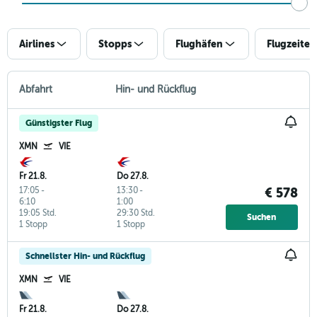
Airlines
Stopps
Flughäfen
Flugzeiten
Abfahrt
Hin- und Rückflug
Günstigster Flug
XMN
VIE
Fr 21.8.
Do 27.8.
17:05
-
13:30
-
€ 578
6:10
1:00
19:05 Std.
29:30 Std.
Suchen
1 Stopp
1 Stopp
Schnellster Hin- und Rückflug
XMN
VIE
Fr 21.8.
Do 27.8.