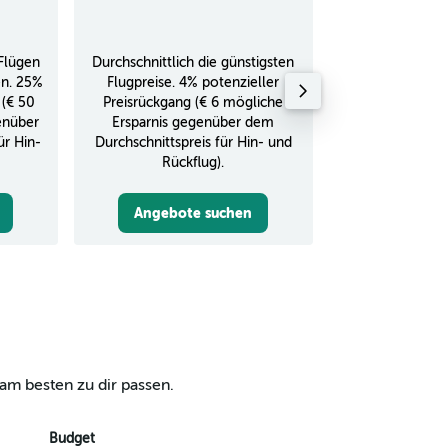
Flügen
Durchschnittlich die günstigsten
Durchschnitt
en. 25%
Flugpreise. 4% potenzieller
Rückflug in
 (€ 50
Preisrückgang (€ 6 mögliche
enüber
Ersparnis gegenüber dem
ür Hin-
Durchschnittspreis für Hin- und
Rückflug).
Angebote suchen
Angebot
am besten zu dir passen.
Budget