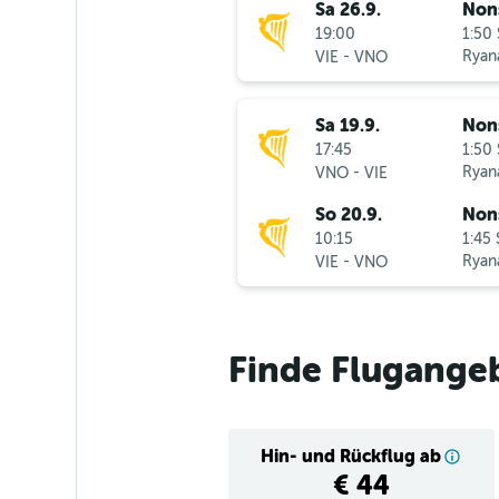
Sa 26.9.
Non
19:00
1:50 
-
Ryana
VIE
VNO
Sa 19.9.
Non
17:45
1:50 
-
Ryana
VNO
VIE
So 20.9.
Non
10:15
1:45 
-
Ryana
VIE
VNO
Finde Flugange
Hin- und Rückflug ab
€ 44