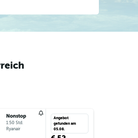
reich
Nonstop
Di 15.9.
Angebot
1:50 Std.
19:35
gefunden am
Ryanair
-
VNO
VI
05.08.