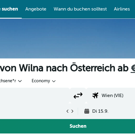
e suchen
Angebote
Wann du buchen solltest
Airlines
 von Wilna nach Österreich ab
chsene*r
Economy
Di 15.9.
Suchen