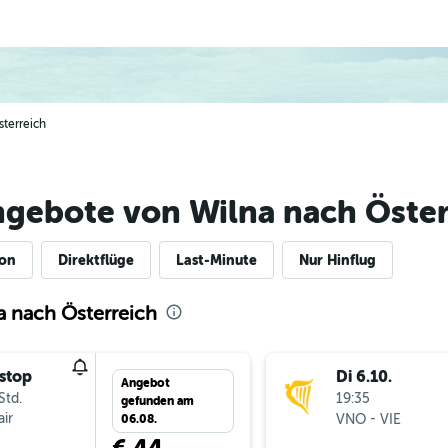
sterreich
ngebote von Wilna nach Öster
ion
Direktflüge
Last-Minute
Nur Hinflug
a nach Österreich
stop
Di 6.10.
Angebot
Std.
19:35
gefunden am
ir
-
VNO
VIE
06.08.