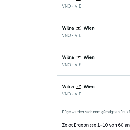
Wilna Vilnius
Wien-Schwechat
VNO
-
VIE
Wilna
Wien
Wilna Vilnius
Wien-Schwechat
VNO
-
VIE
Wilna
Wien
Wilna Vilnius
Wien-Schwechat
VNO
-
VIE
Wilna
Wien
Wilna Vilnius
Wien-Schwechat
VNO
-
VIE
Flüge werden nach dem günstigsten Preis fü
Zeigt Ergebnisse 1–10 von 60 an