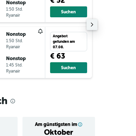
€ 52
Nonstop
Sa 19.9.
1:50 Std.
19:00
Suchen
Ryanair
-
VIE
VN
Nonstop
So 20.9
Angebot
1:50 Std.
13:25
gefunden am
Ryanair
-
VNO
VI
07.08.
€ 63
Nonstop
Sa 26.9.
1:45 Std.
13:15
Suchen
Ryanair
-
VIE
VN
ch
Am günstigsten im
Durchschnitt
Oktober
€ 