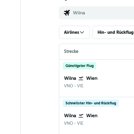
Airlines
Hin- und Rückflug
Strecke
Günstigster Flug
Wilna
Wien
Wilna Vilnius
Wien-Schwechat
VNO
-
VIE
Schnellster Hin- und Rückflug
Wilna
Wien
Wilna Vilnius
Wien-Schwechat
VNO
-
VIE