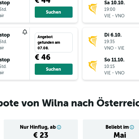
€ 44
stop
Sa 10.10.
Std.
19:00
Suchen
ir
-
VIE
VNO
stop
Di 6.10.
Angebot
Std.
19:35
gefunden am
ir
-
VNO
VIE
07.08.
€ 46
stop
So 11.10.
Std.
10:15
Suchen
ir
-
VIE
VNO
bote von Wilna nach Österrei
Nur Hinflug, ab
Beliebt im
€ 23
Mai