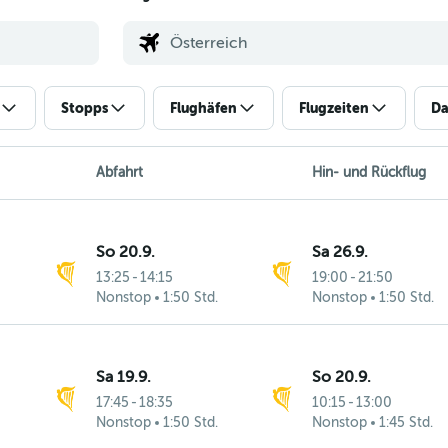
Stopps
Flughäfen
Flugzeiten
Da
Abfahrt
Hin- und Rückflug
So 20.9.
Sa 26.9.
13:25
-
14:15
19:00
-
21:50
Nonstop
1:50 Std.
Nonstop
1:50 Std.
Sa 19.9.
So 20.9.
17:45
-
18:35
10:15
-
13:00
Nonstop
1:50 Std.
Nonstop
1:45 Std.