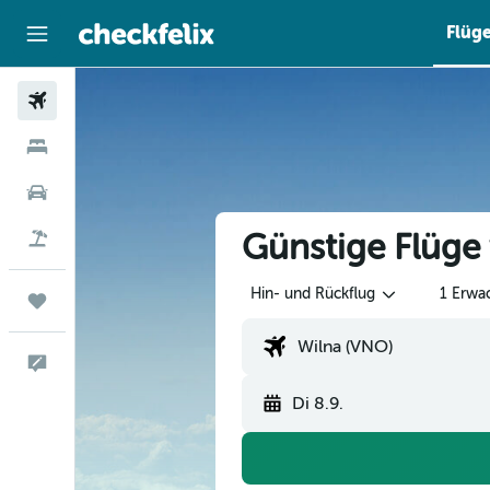
Flüg
Flüge
Hotels
Mietwagen
Günstige Flüge
Flug+Hotel
Hin- und Rückflug
1 Erwa
Trips
Feedback
Di 8.9.