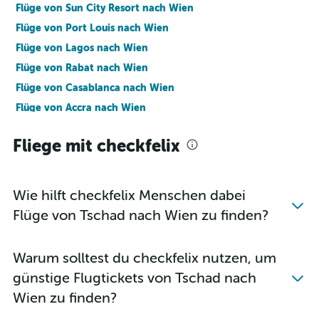
Flüge von Sun City Resort nach Wien
Flüge von Port Louis nach Wien
Flüge von Lagos nach Wien
Flüge von Rabat nach Wien
Flüge von Casablanca nach Wien
Flüge von Accra nach Wien
Flüge von Entebbe nach Wien
Fliege mit checkfelix
Flüge von Nairobi Kenyatta nach Wien
Flüge von Johannesburg–O. R. Tambo nach Wien
Flüge von Windhoek Hosea Kutako nach Wien
Wie hilft checkfelix Menschen dabei
Flüge von Kapstadt nach Salzburg
Flüge von Tschad nach Wien zu finden?
Flüge von Douala nach Wien
Flüge von Durban nach Wien
Warum solltest du checkfelix nutzen, um
Flüge von Sharm El-Sheikh nach Wien
günstige Flugtickets von Tschad nach
Flüge von Addis Abeba nach Wien
Wien zu finden?
Flüge von Fès nach Wien