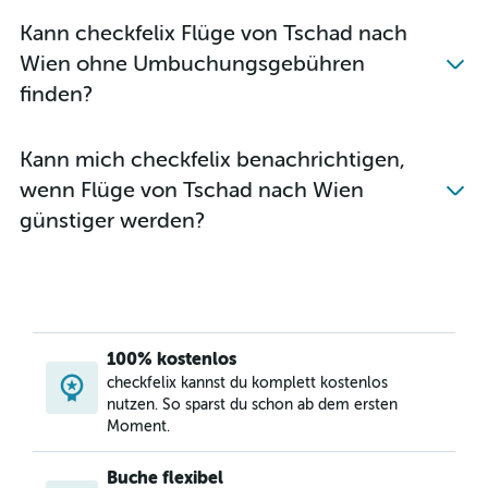
Flüge von Houmt Souk nach Wien
Kann checkfelix Flüge von Tschad nach
Flüge von Mombasa nach Wien
Wien ohne Umbuchungsgebühren
Flüge von Sansibar nach Wien
finden?
Flüge von Maputo nach Wien
Flüge von Hurghada nach Salzburg
Kann mich checkfelix benachrichtigen,
Flüge von Hurghada nach Graz
wenn Flüge von Tschad nach Wien
Flüge von Daressalam nach Wien
günstiger werden?
Flüge von Lomé nach Wien
Flüge von Enfidha nach Wien
Flüge von Nairobi Kenyatta nach Salzburg
Flüge von Rabat nach Salzburg
Flüge von Nador nach Wien
100% kostenlos
Flüge von Casablanca nach Graz
checkfelix kannst du komplett kostenlos
nutzen. So sparst du schon ab dem ersten
Flüge von Ouagadougou nach Wien
Moment.
Flüge von Kairo nach Salzburg
Flüge von Kapstadt nach Innsbruck
Buche flexibel