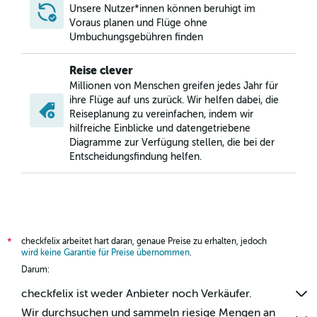
Flüge von Kapstadt nach Graz
Unsere Nutzer*innen können beruhigt im
Voraus planen und Flüge ohne
Flüge von Casablanca nach Klagenfurt
Umbuchungsgebühren finden
Flüge von N’Djamena nach Wien
Flüge von Marrakesch nach Klagenfurt
Reise clever
Millionen von Menschen greifen jedes Jahr für
Flüge von Dakar nach Graz
ihre Flüge auf uns zurück. Wir helfen dabei, die
Flüge von Victoria nach Wien
Reiseplanung zu vereinfachen, indem wir
Flüge von Kairo nach Graz
hilfreiche Einblicke und datengetriebene
Diagramme zur Verfügung stellen, die bei der
Entscheidungsfindung helfen.
checkfelix arbeitet hart daran, genaue Preise zu erhalten, jedoch
*
wird keine Garantie für Preise übernommen
.
Darum:
checkfelix ist weder Anbieter noch Verkäufer.
Wir durchsuchen und sammeln riesige Mengen an