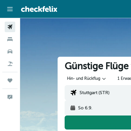
Flüge
Hotels
Mietwagen
Günstige Flüge 
Flug+Hotel
Hin- und Rückflug
1 Erwa
Trips
Feedback
So 6.9.