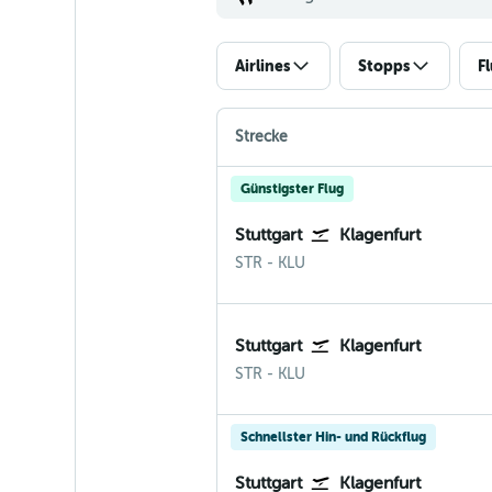
Airlines
Stopps
F
Strecke
Günstigster Flug
Stuttgart
Klagenfurt
Stuttgart
Klagenfurt
STR
-
KLU
Stuttgart
Klagenfurt
Stuttgart
Klagenfurt
STR
-
KLU
Schnellster Hin- und Rückflug
Stuttgart
Klagenfurt