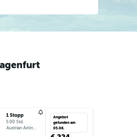
lagenfurt
1 Stopp
Mi 16.9.
Angebot
5:00 Std.
9:30
gefunden am
Austrian Airlines
-
STR
KL
05.08.