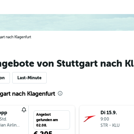
gart nach Klagenfurt
gebote von Stuttgart nach K
ion
Last-Minute
gart nach Klagenfurt
opp
Di 15.9.
Angebot
Std.
9:00
gefunden am
ian Airlines
-
STR
KLU
02.08.