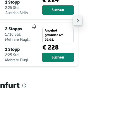
€ 224
1 Stopp
Mi 23.9.
2:25 Std.
15:00
Suchen
Austrian Airlines
-
KLU
ST
2 Stopps
Do 17.9
Angebot
17:10 Std.
6:10
gefunden am
Mehrere Fluglinien
-
STR
KL
02.08.
€ 228
1 Stopp
Sa 19.9.
2:25 Std.
15:00
Suchen
Mehrere Fluglinien
-
KLU
ST
nfurt