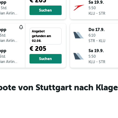
€ 205
opp
Sa 19.9.
 Std.
5:50
Suchen
ian Airlines
-
KLU
STR
opp
Do 17.9.
Angebot
Std.
6:10
gefunden am
ian Airlines
-
STR
KLU
02.08.
€ 205
opp
Sa 19.9.
Std.
5:50
Suchen
ian Airlines
-
KLU
STR
ote von Stuttgart nach Klage