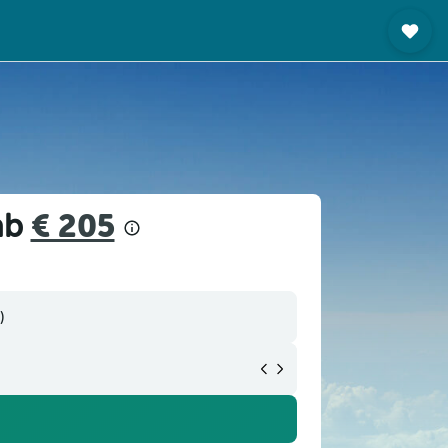
 ab
€ 205