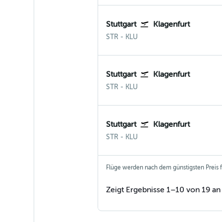
Stuttgart
Klagenfurt
Stuttgart
Klagenfurt
STR
-
KLU
Stuttgart
Klagenfurt
Stuttgart
Klagenfurt
STR
-
KLU
Stuttgart
Klagenfurt
Stuttgart
Klagenfurt
STR
-
KLU
Flüge werden nach dem günstigsten Preis fü
Zeigt Ergebnisse 1–10 von 19 an