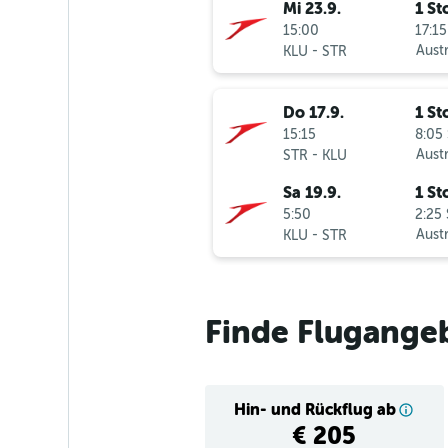
Mi 23.9.
1 St
15:00
17:15
-
Austr
KLU
STR
Do 17.9.
1 St
15:15
8:05 
-
Austr
STR
KLU
Sa 19.9.
1 St
5:50
2:25 
-
Austr
KLU
STR
Finde Flugangeb
Hin- und Rückflug ab
€ 205