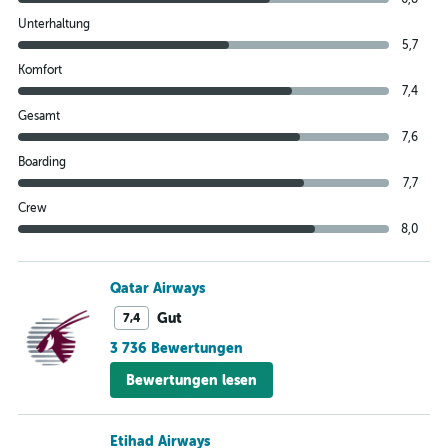
Unterhaltung
5,7
Komfort
7,4
Gesamt
7,6
Boarding
7,7
Crew
8,0
Qatar Airways
Gut
7,4
3 736 Bewertungen
Bewertungen lesen
Etihad Airways