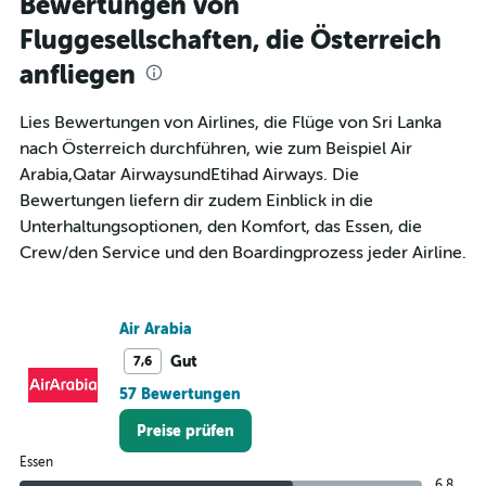
Bewertungen von
12
Fluggesellschaften, die Österreich
categories.
The
anfliegen
chart
has
1
Lies Bewertungen von Airlines, die Flüge von Sri Lanka
Y
nach Österreich durchführen, wie zum Beispiel Air
axis
Arabia,Qatar AirwaysundEtihad Airways. Die
displaying
Bewertungen liefern dir zudem Einblick in die
values.
Range:
Unterhaltungsoptionen, den Komfort, das Essen, die
0
Crew/den Service und den Boardingprozess jeder Airline.
to
1200.
Air Arabia
Gut
7,6
57 Bewertungen
Preise prüfen
Essen
6,8