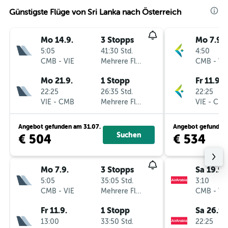
Günstigste Flüge von Sri Lanka nach Österreich
Mo 14.9.
3 Stopps
Mo 7.9.
5:05
41:30 Std.
4:50
CMB
-
VIE
Mehrere Fluglinien
CMB
-
VI
Mo 21.9.
1 Stopp
Fr 11.9.
22:25
26:35 Std.
22:25
VIE
-
CMB
Mehrere Fluglinien
VIE
-
CM
Angebot gefunden am 31.07.
Angebot gefunden 
Suchen
€ 504
€ 534
Mo 7.9.
3 Stopps
Sa 19.9.
5:05
35:05 Std.
3:10
CMB
-
VIE
Mehrere Fluglinien
CMB
-
VI
Fr 11.9.
1 Stopp
Sa 26.9.
13:00
33:50 Std.
22:25