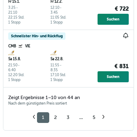
Fr 15.1.
Fr 12.2.
3:25
-
12:10
-
€ 722
21:10
3:45
22:15 Std.
11:05 Std.
Suchen
1 Stopp
1 Stopp
Schnellster Hin- und Rückflug
CMB
VIE
Sa 15.8.
Sa 22.8.
21:50
-
11:55
-
€ 831
6:40
8:35
12:20 Std.
17:10 Std.
Suchen
1 Stopp
1 Stopp
Zeigt Ergebnisse 1–10 von 44 an
Nach dem günstigsten Preis sortiert
1
2
3
...
5