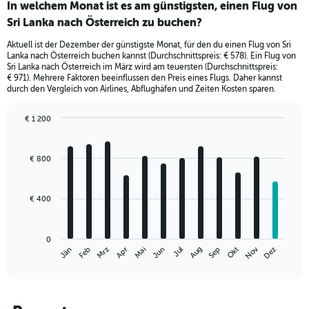
In welchem Monat ist es am günstigsten, einen Flug von
Sri Lanka nach Österreich zu buchen?
Aktuell ist der Dezember der günstigste Monat, für den du einen Flug von Sri
Lanka nach Österreich buchen kannst (Durchschnittspreis: € 578). Ein Flug von
Sri Lanka nach Österreich im März wird am teuersten (Durchschnittspreis:
€ 971). Mehrere Faktoren beeinflussen den Preis eines Flugs. Daher kannst
durch den Vergleich von Airlines, Abflughäfen und Zeiten Kosten sparen.
€ 1 200
Bar
Chart
graphic.
chart
with
€ 800
12
bars.
€ 400
The
chart
has
0
1
Nov
Jän
Apr
Jul
Okt
Mrz
Jun
Sep
Dez
Feb
Mai
Aug
X
End
of
axis
interactive
displaying
chart
categories.
Range: