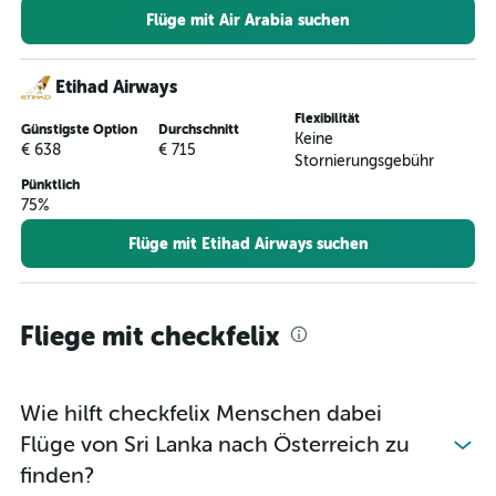
Flüge mit Air Arabia suchen
Flüge von Busan nach Wien
Flüge von Osaka Itami nach Wien
Flüge von Baku nach Wien
Etihad Airways
Flüge von Osaka Kansai nach Salzburg
Flexibilität
Günstigste Option
Durchschnitt
Keine
Flüge von Kolkata nach Wien
€ 638
€ 715
Stornierungsgebühr
Flüge von Colombo Bandaranayake nach Wien
Pünktlich
75%
Flüge von Atyrau nach Wien
Flüge mit Etihad Airways suchen
Fliege mit checkfelix
Wie hilft checkfelix Menschen dabei
Flüge von Sri Lanka nach Österreich zu
finden?