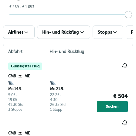
€ 269 - € 1 053
Airlines
Hin- und Rückflug
Stopps
Fl
Abfahrt
Hin- und Rückflug
Günstigster Flug
CMB
VIE
Mo 14.9.
Mo 21.9.
5:05
-
22:25
-
€ 504
19:05
4:30
41:30 Std.
26:35 Std.
Suchen
3 Stopps
1 Stopp
CMB
VIE