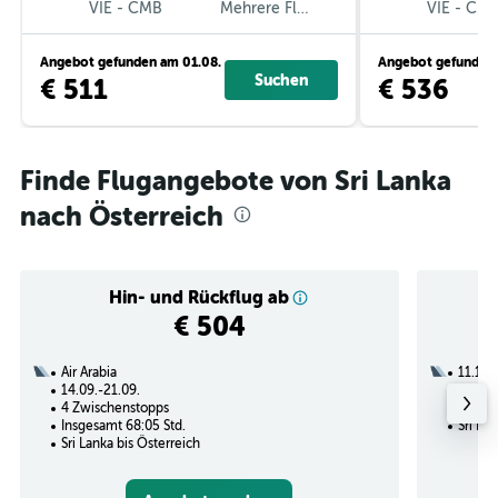
VIE
-
CMB
Mehrere Fluglinien
VIE
-
CM
Angebot gefunden am 01.08.
Angebot gefunden 
Suchen
€ 511
€ 536
Finde Flugangebote von Sri Lanka
nach Österreich
Hin- und Rückflug ab
€ 504
Air Arabia
11.12.
14.09.-21.09.
2 Zwi
4 Zwischenstopps
Insges
Insgesamt 68:05 Std.
Sri La
Sri Lanka bis Österreich