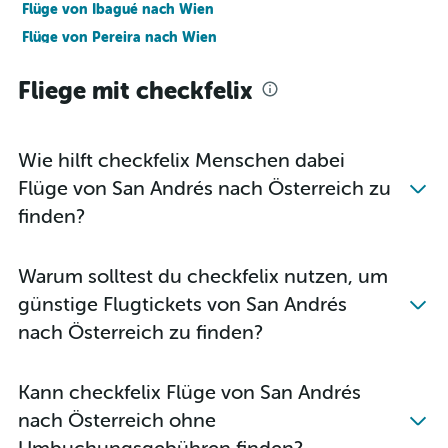
Flüge von Ibagué nach Wien
Flüge von Pereira nach Wien
Flüge von Villavicencio nach Graz
Fliege mit checkfelix
Flüge von San Andrés nach Wien
Wie hilft checkfelix Menschen dabei
Flüge von San Andrés nach Österreich zu
finden?
Warum solltest du checkfelix nutzen, um
günstige Flugtickets von San Andrés
nach Österreich zu finden?
Kann checkfelix Flüge von San Andrés
nach Österreich ohne