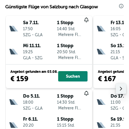
Günstigste Flüge von Salzburg nach Glasgow
Sa 7.11.
1 Stopp
Fr 13.11.
17:50
14:40 Std.
16:05
-
Mehrere Fluglinien
-
SZG
GLA
SZG
GL
Mi 11.11.
1 Stopp
So 15.11.
19:25
20:50 Std.
21:15
-
Mehrere Fluglinien
-
GLA
SZG
GLA
SZ
Angebot gefunden am 03.08.
Angebot gefunden 
Suchen
€ 159
€ 167
Do 5.11.
1 Stopp
Do 17.9.
18:00
14:30 Std.
11:00
-
Mehrere Fluglinien
-
SZG
GLA
SZG
GL
Fr 6.11.
1 Stopp
Sa 19.9.
20:20
15:15 Std.
21:35