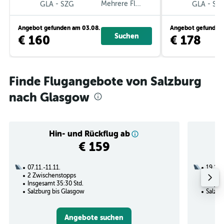
-
Mehrere Fluglinien
-
GLA
SZG
GLA
SZ
Angebot gefunden am 03.08.
Angebot gefunden 
Suchen
€ 160
€ 178
Finde Flugangebote von Salzburg
nach Glasgow
Hin- und Rückflug ab
€ 159
07.11.-11.11.
19.11.
2 Zwischenstopps
1 Zwi
Insgesamt 35:30 Std.
Insges
Salzburg bis Glasgow
Salzbu
Angebote suchen