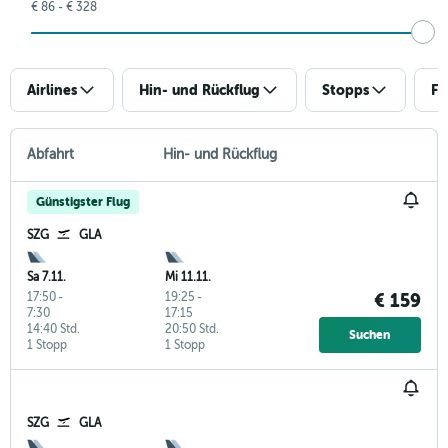
€ 86 - € 328
Airlines
Hin- und Rückflug
Stopps
Fl
Abfahrt
Hin- und Rückflug
Günstigster Flug
SZG
GLA
Sa 7.11.
Mi 11.11.
17:50
-
19:25
-
€ 159
7:30
17:15
14:40 Std.
20:50 Std.
Suchen
1 Stopp
1 Stopp
SZG
GLA