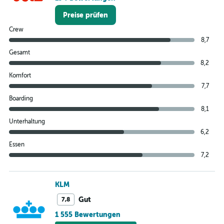
Preise prüfen
Crew
8,7
Gesamt
8,2
Komfort
7,7
Boarding
8,1
Unterhaltung
6,2
Essen
7,2
KLM
Gut
7,8
1 555 Bewertungen