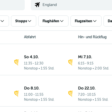
Stopps
Flughäfen
Flugzeiten
Da
Abfahrt
Hin- und Rückflug
So 4.10.
Mi 7.10.
11:35
-
12:30
6:15
-
9:15
Nonstop
1:55 Std.
Nonstop
2:00 Std.
Do 8.10.
Do 22.10.
11:00
-
11:55
7:20
-
10:15
Nonstop
1:55 Std.
Nonstop
1:55 Std.