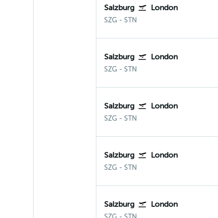
Salzburg
London
Salzburg
London Stansted
SZG
-
STN
Salzburg
London
Salzburg
London Stansted
SZG
-
STN
Salzburg
London
Salzburg
London Stansted
SZG
-
STN
Salzburg
London
Salzburg
London Stansted
SZG
-
STN
Salzburg
London
Salzburg
London Stansted
SZG
-
STN