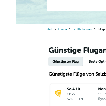
Start
Europa
Großbritannien
Billig
Günstige Fluga
Günstigster Flug
Beste Opt
Günstigste Flüge von Salz
So 4.10.
Non
11:35
1:55 
-
Ryana
SZG
STN