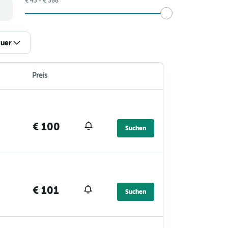
€ 43 - € 388
uer
Preis
€ 100
Suchen
€ 101
Suchen