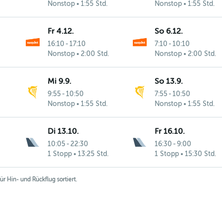
Nonstop
1:55 Std.
Nonstop
1:55 Std.
Fr 4.12.
So 6.12.
16:10
-
17:10
7:10
-
10:10
Nonstop
2:00 Std.
Nonstop
2:00 Std.
Mi 9.9.
So 13.9.
9:55
-
10:50
7:55
-
10:50
Nonstop
1:55 Std.
Nonstop
1:55 Std.
Di 13.10.
Fr 16.10.
10:05
-
22:30
16:30
-
9:00
1 Stopp
13:25 Std.
1 Stopp
15:30 Std.
r Hin- und Rückflug sortiert.