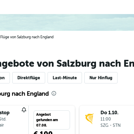
e Flüge von Salzburg nach England
ngebote von Salzburg nach E
ion
Direktflüge
Last-Minute
Nur Hinflug
burg nach England
stop
Do 1.10.
Angebot
Std.
11:00
gefunden am
ir
-
SZG
STN
07.08.