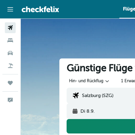
Flüg
Flüge
Hotels
Mietwagen
Günstige Flüge
Flug+Hotel
Hin- und Rückflug
1 Erwa
Trips
Feedback
Di 8.9.