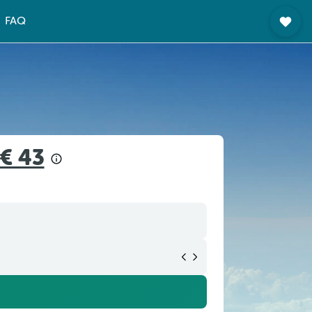
FAQ
€ 43