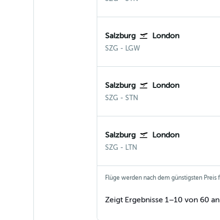
Salzburg
London
Salzburg
London Gatwick
SZG
-
LGW
Salzburg
London
Salzburg
London Stansted
SZG
-
STN
Salzburg
London
Salzburg
London Luton
SZG
-
LTN
Flüge werden nach dem günstigsten Preis fü
Zeigt Ergebnisse 1–10 von 60 an