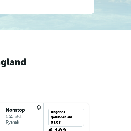
ngland
Nonstop
Sa 12.9.
Angebot
1:55 Std.
12:55
gefunden am
Ryanair
-
SZG
ST
08.08.