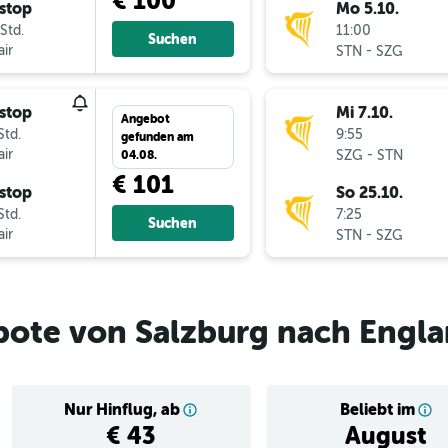
€ 100
stop
Mo 5.10.
Std.
11:00
Suchen
ir
-
STN
SZG
stop
Mi 7.10.
Angebot
Std.
9:55
gefunden am
ir
-
SZG
STN
04.08.
€ 101
stop
So 25.10.
Std.
7:25
Suchen
ir
-
STN
SZG
bote von Salzburg nach Engl
Nur Hinflug, ab
Beliebt im
€ 43
August