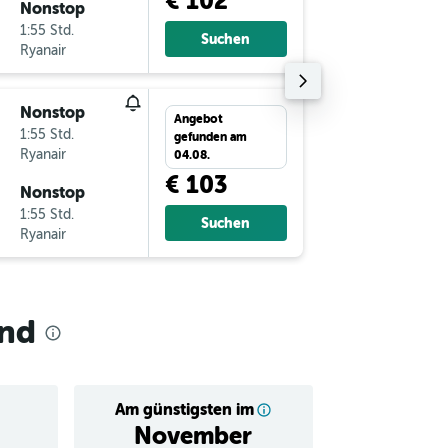
€ 102
Nonstop
Sa 19.9.
1:55 Std.
9:25
Suchen
Ryanair
-
STN
SZ
Nonstop
Sa 12.9.
Angebot
1:55 Std.
12:55
gefunden am
Ryanair
-
SZG
ST
04.08.
€ 103
Nonstop
Do 17.9
1:55 Std.
7:20
Suchen
Ryanair
-
STN
SZ
and
Am günstigsten im
Durchschnitt
November
€ 