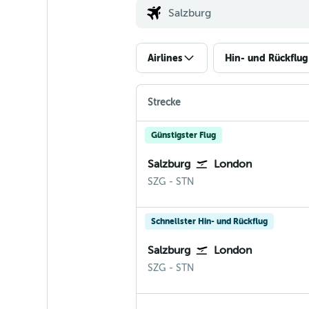
Airlines
Hin- und Rückflug
Strecke
Günstigster Flug
Salzburg
London
Salzburg
London Stansted
SZG
-
STN
Schnellster Hin- und Rückflug
Salzburg
London
Salzburg
London Stansted
SZG
-
STN