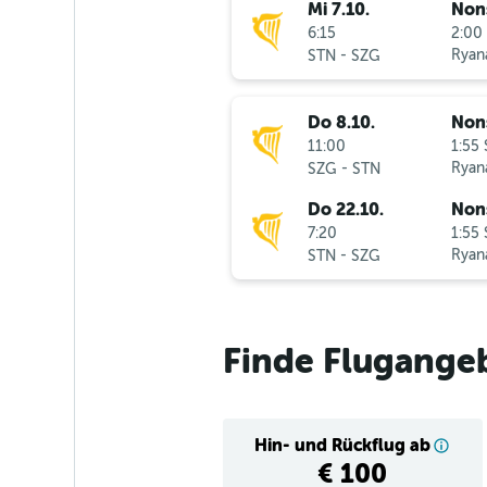
Mi 7.10.
Non
6:15
2:00 
-
Ryana
STN
SZG
Do 8.10.
Non
11:00
1:55 
-
Ryana
SZG
STN
Do 22.10.
Non
7:20
1:55 
-
Ryana
STN
SZG
Finde Flugange
Hin- und Rückflug ab
€ 100