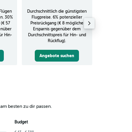
Flügen
Durchschnittlich die günstigsten
Durchschnitt
en. 30%
Flugpreise. 6% potenzieller
Rückflug in
 (€ 57
Preisrückgang (€ 8 mögliche
enüber
Ersparnis gegenüber dem
ür Hin-
Durchschnittspreis für Hin- und
Rückflug).
Angebote suchen
Angebot
 am besten zu dir passen.
Budget