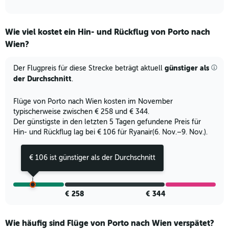
of
X
interactive
axis
chart
displaying
Wie viel kostet ein Hin- und Rückflug von Porto nach
categories.
Range:
Wien?
6
categories.
günstiger als
Der Flugpreis für diese Strecke beträgt aktuell
The
der Durchschnitt
.
chart
has
2
Flüge von Porto nach Wien kosten im November
Y
typischerweise zwischen € 258 und € 344.
axes
Der günstigste in den letzten 5 Tagen gefundene Preis für
displaying
Hin- und Rückflug lag bei € 106 für Ryanair(6. Nov.–9. Nov.).
Avg.
Price
€ 106 ist günstiger als der Durchschnitt
and
Number
of
flights.
€ 258
€ 344
Wie häufig sind Flüge von Porto nach Wien verspätet?