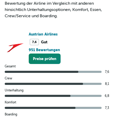
Range:
Bewertung der Airline im Vergleich mit anderen
0
hinsichtlich Unterhaltungsoptionen, Komfort, Essen,
to
Crew/Service und Boarding.
450.
Austrian Airlines
Gut
7,6
951 Bewertungen
Preise prüfen
Gesamt
7,6
Crew
8,1
Unterhaltung
6,8
Komfort
7,3
Boarding