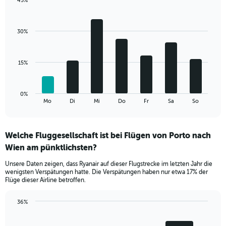
45%
Y
Bar
Chart
axis
graphic.
chart
displaying
with
values.
30%
7
Range:
bars.
0
to
The
15%
45.
chart
has
1
0%
X
End
Mo
Di
Mi
Do
Fr
Sa
So
of
axis
interactive
displaying
chart
categories.
Welche Fluggesellschaft ist bei Flügen von Porto nach
Range:
Wien am pünktlichsten?
7
categories.
Unsere Daten zeigen, dass Ryanair auf dieser Flugstrecke im letzten Jahr die
The
wenigsten Verspätungen hatte. Die Verspätungen haben nur etwa 17% der
chart
Flüge dieser Airline betroffen.
has
1
36%
Y
Bar
Chart
axis
graphic.
chart
displaying