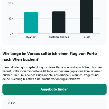
with
values.
24%
3
Range:
bars.
0
to
The
12%
45.
chart
has
1
0%
X
End
Ryanair
Austrian Airlines
Lauda
of
axis
interactive
displaying
chart
categories.
Wie lange im Voraus sollte ich einen Flug von Porto
Range:
nach Wien buchen?
3
categories.
Damit du den günstigsten Flug für deine Reise von Porto nach Wien buchen
The
kannst, solltest du mindestens 48 Tage vor deinem geplanten Abreisetermin
chart
buchen. Der Preis deines Flugs könnte sich erhöhen, wenn zu zögert und
has
deine Buchung bis etwa eine Woche vor Abflug aufschiebst.
1
Y
Angebote finden
axis
displaying
values.
€ 450
Range:
Chart
Chart