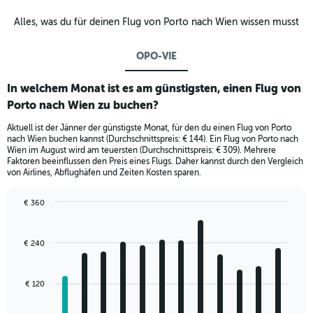
Alles, was du für deinen Flug von Porto nach Wien wissen musst
OPO-VIE
In welchem Monat ist es am günstigsten, einen Flug von
Porto nach Wien zu buchen?
Aktuell ist der Jänner der günstigste Monat, für den du einen Flug von Porto
nach Wien buchen kannst (Durchschnittspreis: € 144). Ein Flug von Porto nach
Wien im August wird am teuersten (Durchschnittspreis: € 309). Mehrere
Faktoren beeinflussen den Preis eines Flugs. Daher kannst durch den Vergleich
von Airlines, Abflughäfen und Zeiten Kosten sparen.
€ 360
Bar
Chart
graphic.
chart
with
€ 240
12
bars.
€ 120
The
chart