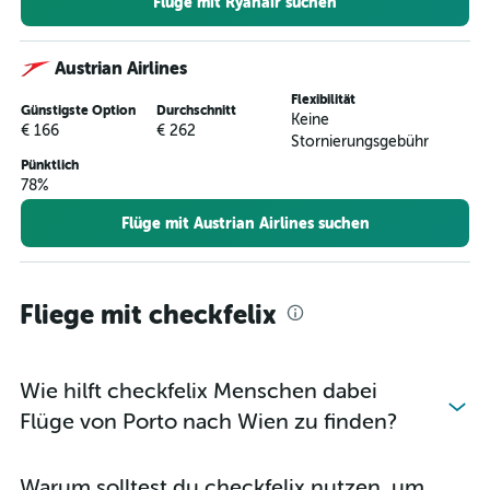
Flüge mit Ryanair suchen
Austrian Airlines
Flexibilität
Günstigste Option
Durchschnitt
Keine
€ 166
€ 262
Stornierungsgebühr
Pünktlich
78%
Flüge mit Austrian Airlines suchen
Fliege mit checkfelix
Wie hilft checkfelix Menschen dabei
Flüge von Porto nach Wien zu finden?
Warum solltest du checkfelix nutzen, um