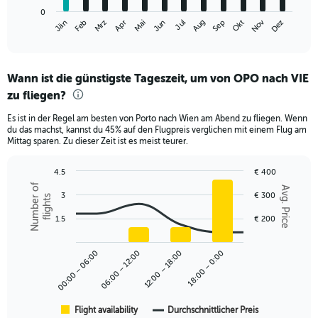
has
0
1
Nov
Jän
Feb
Mrz
Apr
Mai
Jun
Jul
Aug
Sep
Okt
Dez
X
End
of
axis
interactive
displaying
chart
categories.
Wann ist die günstigste Tageszeit, um von OPO nach VIE
Range:
zu fliegen?
12
categories.
Es ist in der Regel am besten von Porto nach Wien am Abend zu fliegen. Wenn
The
du das machst, kannst du 45% auf den Flugpreis verglichen mit einem Flug am
chart
Mittag sparen. Zu dieser Zeit ist es meist teurer.
has
1
4.5
€ 400
Y
Combination
Chart
Number of
axis
Avg. Price
graphic.
3
€ 300
chart
flights
displaying
with
values.
2
1.5
€ 200
Range:
data
series.
0
00:00 – 06:00
06:00 – 12:00
12:00 – 18:00
18:00 – 0:00
to
The
360.
chart
has
1
Flight availability
Durchschnittlicher Preis
End