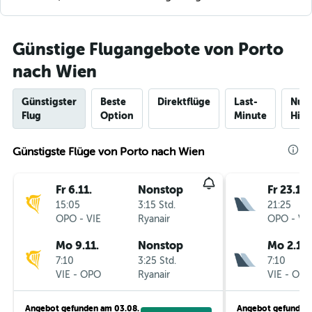
Günstige Flugangebote von Porto
nach Wien
Günstigster
Beste
Direktflüge
Last-
Nur
Flug
Option
Minute
Hinf
Günstigste Flüge von Porto nach Wien
Fr 6.11.
Nonstop
Fr 23.10.
15:05
3:15 Std.
21:25
OPO
-
VIE
Ryanair
OPO
-
VI
Mo 9.11.
Nonstop
Mo 2.11.
7:10
3:25 Std.
7:10
VIE
-
OPO
Ryanair
VIE
-
OP
Angebot gefunden am 03.08.
Angebot gefunden 