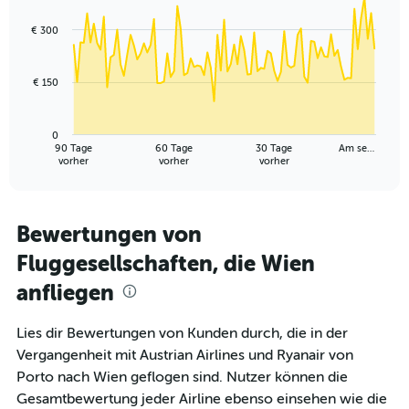
0
graphic.
with
to
91
€ 300
data
36.
points.
€ 150
The
chart
has
0
1
90 Tage
60 Tage
30 Tage
Am se…
X
End
vorher
vorher
vorher
of
axis
interactive
displaying
chart
categories.
Range:
Bewertungen von
91
Fluggesellschaften, die Wien
categories.
The
anfliegen
chart
has
1
Lies dir Bewertungen von Kunden durch, die in der
Y
Vergangenheit mit Austrian Airlines und Ryanair von
axis
Porto nach Wien geflogen sind. Nutzer können die
displaying
Gesamtbewertung jeder Airline ebenso einsehen wie die
values.