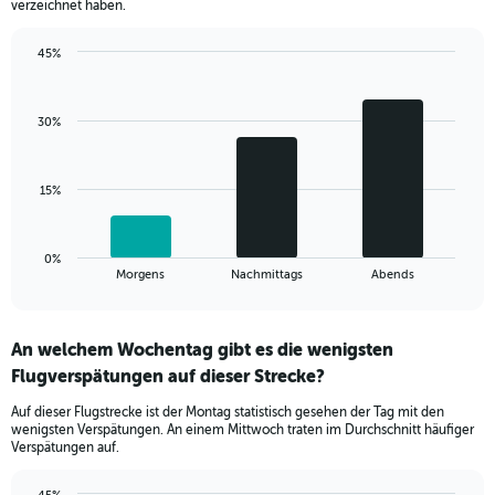
verzeichnet haben.
chart
has
45%
1
Bar
Chart
Y
graphic.
chart
axis
with
displaying
30%
3
values.
bars.
Range:
0
The
15%
to
chart
60.
has
1
0%
X
End
Morgens
Nachmittags
Abends
of
axis
interactive
displaying
chart
categories.
An welchem Wochentag gibt es die wenigsten
Range:
Flugverspätungen auf dieser Strecke?
3
categories.
Auf dieser Flugstrecke ist der Montag statistisch gesehen der Tag mit den
The
wenigsten Verspätungen. An einem Mittwoch traten im Durchschnitt häufiger
chart
Verspätungen auf.
has
1