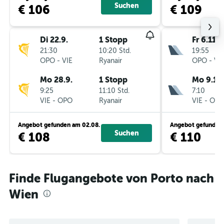
Suchen
€ 106
€ 109
Di 22.9.
1 Stopp
Fr 6.11.
21:30
10:20 Std.
19:55
OPO
-
VIE
Ryanair
OPO
-
VI
Mo 28.9.
1 Stopp
Mo 9.11.
9:25
11:10 Std.
7:10
VIE
-
OPO
Ryanair
VIE
-
OP
Angebot gefunden am 02.08.
Angebot gefunden 
Suchen
€ 108
€ 110
Finde Flugangebote von Porto nach
Wien