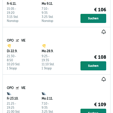
Fr 6.11.
Mo 9.11.
15:05
-
7:10
-
€ 106
19:20
9:35
3:15 Std.
3:25 Std.
Suchen
Nonstop
Nonstop
OPO
VIE
Di 22.9.
Mo 28.9.
21:30
-
9:25
-
€ 108
8:50
19:35
10:20 Std.
11:10 Std.
Suchen
1 Stopp
1 Stopp
OPO
VIE
Fr 23.10.
Mo 2.11.
21:25
-
7:10
-
€ 109
19:25
9:35
21:00 Std.
3:25 Std.