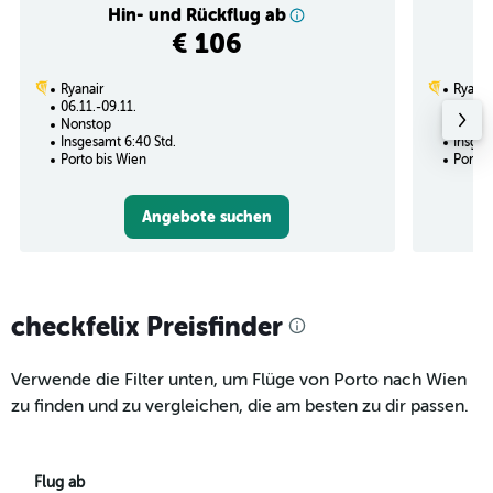
Hin- und Rückflug ab
€ 106
Ryanair
Ryanai
06.11.-09.11.
23.09.
Nonstop
2 Zwi
Insgesamt 6:40 Std.
Insges
Porto bis Wien
Porto 
Angebote suchen
checkfelix Preisfinder
Verwende die Filter unten, um Flüge von Porto nach Wien
zu finden und zu vergleichen, die am besten zu dir passen.
Flug ab