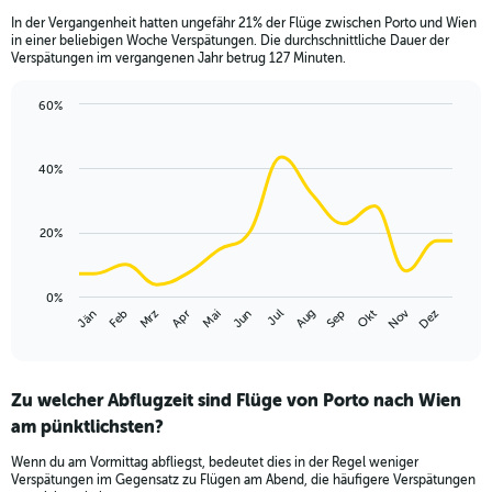
In der Vergangenheit hatten ungefähr 21% der Flüge zwischen Porto und Wien
in einer beliebigen Woche Verspätungen. Die durchschnittliche Dauer der
Verspätungen im vergangenen Jahr betrug 127 Minuten.
60%
Line
Chart
graphic.
chart
with
40%
14
data
points.
20%
The
chart
has
0%
Nov
Mrz
Jun
Sep
Dez
Jän
Apr
Jul
Okt
Feb
Mai
Aug
1
End
of
X
interactive
axis
chart
displaying
Zu welcher Abflugzeit sind Flüge von Porto nach Wien
categories.
Range:
am pünktlichsten?
14
Wenn du am Vormittag abfliegst, bedeutet dies in der Regel weniger
categories.
Verspätungen im Gegensatz zu Flügen am Abend, die häufigere Verspätungen
The