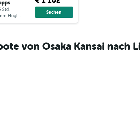
€ 1 102
opps
 Std.
Suchen
ere Fluglinien
bote von Osaka Kansai nach L