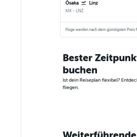
Ōsaka
Linz
Osaka Kansai
Linz
KIX
-
LNZ
Flüge werden nach dem günstigsten Preis fü
Bester Zeitpunk
buchen
Ist dein Reiseplan flexibel? Ent
fliegen.
Weiterführende 