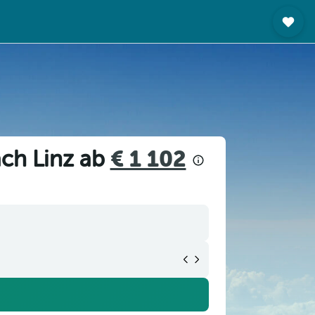
ach Linz ab
€ 1 102