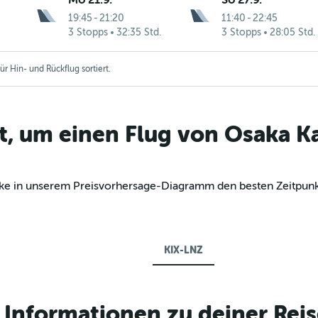
19:45
-
21:20
11:40
-
22:45
3 Stopps
32:35 Std.
3 Stopps
28:05 Std.
r Hin- und Rückflug sortiert.
t, um einen Flug von Osaka Ka
decke in unserem Preisvorhersage-Diagramm den besten Zeitpun
KIX-LNZ
Informationen zu deiner Reis