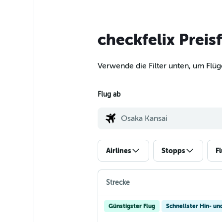
checkfelix Preis
Verwende die Filter unten, um Flüg
Flug ab
Airlines
Stopps
F
Strecke
Günstigster Flug
Schnellster Hin- un