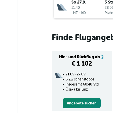
So 27.9.
3 St
11:40
28:05
-
Mehr
LNZ
KIX
Finde Flugange
Hin- und Rückflug ab
€ 1 102
21.09.-27.09.
6 Zwischenstopps
Insgesamt 60:40 Std.
Ōsaka bis Linz
Angebote suchen