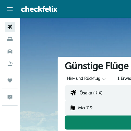
Flüge
Hotels
Mietwagen
Günstige Flüge
Flug+Hotel
Hin- und Rückflug
1 Erwa
Trips
Feedback
Mo 7.9.