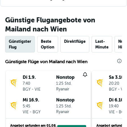
Günstige Flugangebote von
Mailand nach Wien
Günstigster
Beste
Direktflüge
Last-
Nur
Flug
Option
Minute
Hinf
Günstigste Flüge von Mailand nach Wien
Di 1.9.
Nonstop
Sa 3.10.
7:40
1:25 Std.
20:20
-
Ryanair
-
BGY
VIE
BGY
VIE
Mi 16.9.
Nonstop
Di 6.10.
5:45
1:25 Std.
19:40
-
Ryanair
-
VIE
BGY
VIE
BGY
Angebot gefunden am 01.08.
Angebot gefunden 