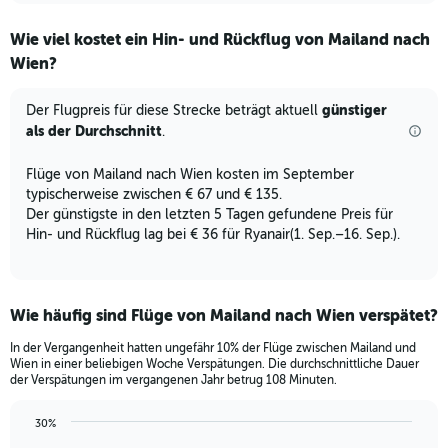
displaying
chart
categories.
Wie viel kostet ein Hin- und Rückflug von Mailand nach
Range:
Wien?
7
categories.
The
günstiger
Der Flugpreis für diese Strecke beträgt aktuell
chart
als der Durchschnitt
.
has
1
Flüge von Mailand nach Wien kosten im September
Y
typischerweise zwischen € 67 und € 135.
axis
displaying
Der günstigste in den letzten 5 Tagen gefundene Preis für
values.
Hin- und Rückflug lag bei € 36 für Ryanair(1. Sep.–16. Sep.).
Range:
0
to
15.
Wie häufig sind Flüge von Mailand nach Wien verspätet?
In der Vergangenheit hatten ungefähr 10% der Flüge zwischen Mailand und
Wien in einer beliebigen Woche Verspätungen. Die durchschnittliche Dauer
der Verspätungen im vergangenen Jahr betrug 108 Minuten.
30%
Line
Chart