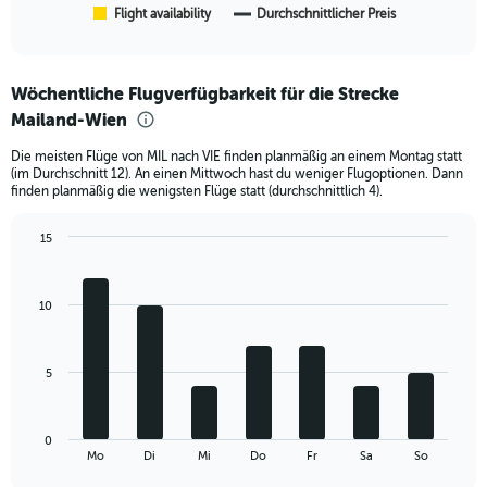
1
Flight availability
Durchschnittlicher Preis
End
of
X
interactive
axis
chart
displaying
Wöchentliche Flugverfügbarkeit für die Strecke
categories.
Range:
Mailand-Wien
6
Die meisten Flüge von MIL nach VIE finden planmäßig an einem Montag statt
categories.
(im Durchschnitt 12). An einen Mittwoch hast du weniger Flugoptionen. Dann
The
finden planmäßig die wenigsten Flüge statt (durchschnittlich 4).
chart
has
15
2
Bar
Y
Chart
graphic.
chart
axes
with
displaying
10
7
Avg.
bars.
Price
and
The
5
Number
chart
of
has
flights.
1
0
X
End
Mo
Di
Mi
Do
Fr
Sa
So
of
axis
interactive