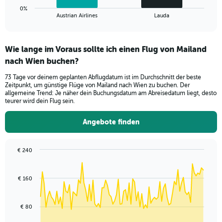
1
0%
X
End
Austrian Airlines
Lauda
of
axis
interactive
displaying
chart
categories.
Wie lange im Voraus sollte ich einen Flug von Mailand
Range:
nach Wien buchen?
2
categories.
73 Tage vor deinem geplanten Abflugdatum ist im Durchschnitt der beste
The
Zeitpunkt, um günstige Flüge von Mailand nach Wien zu buchen. Der
chart
allgemeine Trend: Je näher dein Buchungsdatum am Abreisedatum liegt, desto
has
teurer wird dein Flug sein.
1
Y
Angebote finden
axis
displaying
values.
€ 240
Range:
Chart
Chart
0
graphic.
with
to
91
€ 160
data
36.
points.
€ 80
The
chart