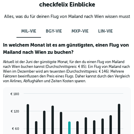
checkfelix Einblicke
Alles, was du für deinen Flug von Mailand nach Wien wissen musst
MIL-VIE
BGY-VIE
MXP-VIE
LIN-VIE
In welchem Monat ist es am günstigsten, einen Flug von
Mailand nach Wien zu buchen?
Aktuell ist der Juni der günstigste Monat, für den du einen Flug von Mailand
nach Wien buchen kannst (Durchschnittspreis: € 85). Ein Flug von Mailand nach
Wien im Dezember wird am teuersten (Durchschnittspreis: € 146). Mehrere
Faktoren beeinflussen den Preis eines Flugs. Daher kannst durch den Vergleich
von Airlines, Abflughäfen und Zeiten Kosten sparen.
€ 180
Bar
Chart
graphic.
chart
with
€ 120
12
bars.
€ 60
The