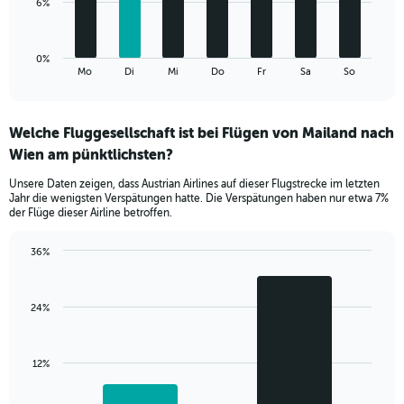
to
The
6%
45.
chart
has
1
0%
X
End
Mo
Di
Mi
Do
Fr
Sa
So
of
axis
interactive
displaying
chart
categories.
Welche Fluggesellschaft ist bei Flügen von Mailand nach
Range:
Wien am pünktlichsten?
7
categories.
Unsere Daten zeigen, dass Austrian Airlines auf dieser Flugstrecke im letzten
The
Jahr die wenigsten Verspätungen hatte. Die Verspätungen haben nur etwa 7%
chart
der Flüge dieser Airline betroffen.
has
1
36%
Y
Bar
Chart
axis
graphic.
chart
displaying
with
values.
24%
2
Range:
bars.
0
to
The
12%
18.
chart
has