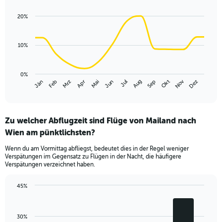
graphic.
chart
with
20%
14
data
points.
10%
The
chart
has
0%
Nov
Jän
Apr
Jul
Okt
Mrz
Jun
Sep
Dez
Feb
Mai
Aug
1
End
of
X
interactive
axis
chart
displaying
Zu welcher Abflugzeit sind Flüge von Mailand nach
categories.
Range:
Wien am pünktlichsten?
14
Wenn du am Vormittag abfliegst, bedeutet dies in der Regel weniger
categories.
Verspätungen im Gegensatz zu Flügen in der Nacht, die häufigere
The
Verspätungen verzeichnet haben.
chart
has
45%
1
Bar
Chart
Y
graphic.
chart
axis
with
displaying
30%
4