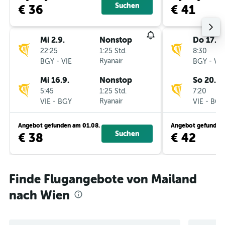
Suchen
€ 36
€ 41
Mi 2.9.
Nonstop
Do 17.9.
22:25
1:25 Std.
8:30
-
Ryanair
-
BGY
VIE
BGY
VIE
Mi 16.9.
Nonstop
So 20.9.
5:45
1:25 Std.
7:20
-
Ryanair
-
VIE
BGY
VIE
BGY
Angebot gefunden am 01.08.
Angebot gefunden 
Suchen
€ 38
€ 42
Finde Flugangebote von Mailand
nach Wien