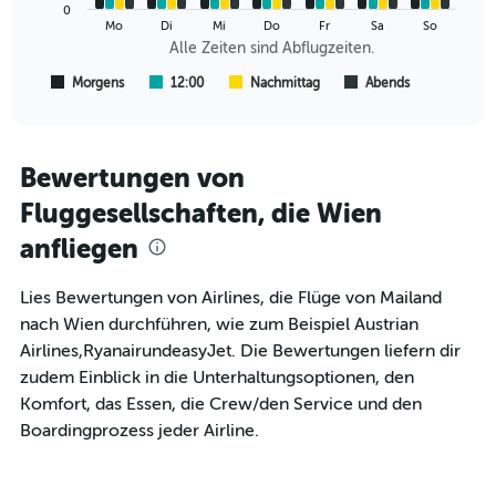
0
The
Mo
Di
Mi
Do
Fr
Sa
So
chart
Alle Zeiten sind Abflugzeiten.
has
1
Morgens
12:00
Nachmittag
Abends
End
of
X
interactive
axis
chart
displaying
Alle
Bewertungen von
Zeiten
Fluggesellschaften, die Wien
sind
Abflugzeiten..
anfliegen
Range:
7
categories.
Lies Bewertungen von Airlines, die Flüge von Mailand
The
nach Wien durchführen, wie zum Beispiel Austrian
chart
Airlines,RyanairundeasyJet. Die Bewertungen liefern dir
has
zudem Einblick in die Unterhaltungsoptionen, den
1
Y
Komfort, das Essen, die Crew/den Service und den
axis
Boardingprozess jeder Airline.
displaying
values.
Range: