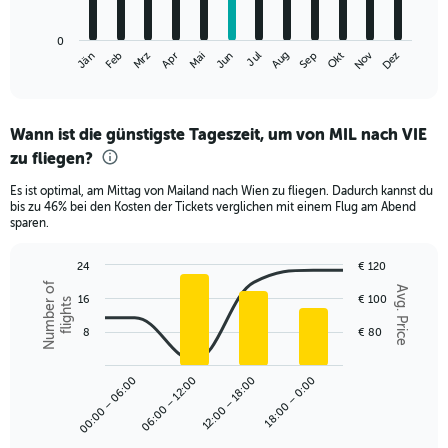
chart
has
0
1
Nov
Jän
Feb
Mrz
Apr
Mai
Jun
Jul
Aug
Sep
Okt
Dez
X
End
of
axis
interactive
displaying
chart
categories.
Wann ist die günstigste Tageszeit, um von MIL nach VIE
Range:
zu fliegen?
12
categories.
Es ist optimal, am Mittag von Mailand nach Wien zu fliegen. Dadurch kannst du
The
bis zu 46% bei den Kosten der Tickets verglichen mit einem Flug am Abend
chart
sparen.
has
1
24
€ 120
Y
Combination
Chart
Number of
axis
Avg. Price
graphic.
16
€ 100
chart
flights
displaying
with
values.
2
8
€ 80
Range:
data
series.
0
00:00 – 06:00
06:00 – 12:00
12:00 – 18:00
18:00 – 0:00
to
The
180.
chart
has