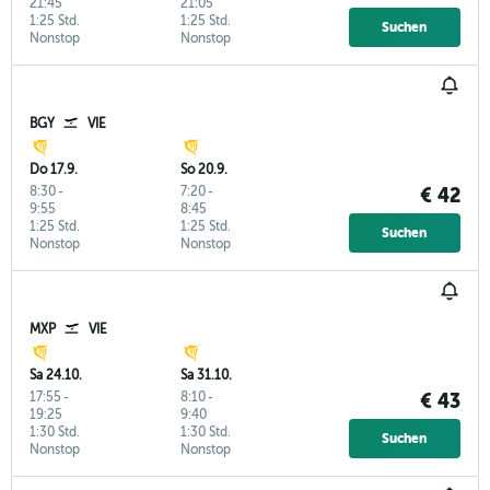
21:45
21:05
1:25 Std.
1:25 Std.
Suchen
Nonstop
Nonstop
BGY
VIE
Do 17.9.
So 20.9.
8:30
-
7:20
-
€ 42
9:55
8:45
1:25 Std.
1:25 Std.
Suchen
Nonstop
Nonstop
MXP
VIE
Sa 24.10.
Sa 31.10.
17:55
-
8:10
-
€ 43
19:25
9:40
1:30 Std.
1:30 Std.
Suchen
Nonstop
Nonstop