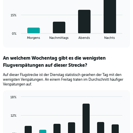
values.
bars.
Range:
0
The
15%
to
chart
30.
has
1
0%
X
End
Morgens
Nachmittags
Abends
Nachts
of
axis
interactive
displaying
chart
categories.
An welchem Wochentag gibt es die wenigsten
Range:
Flugverspätungen auf dieser Strecke?
4
categories.
Auf dieser Flugstrecke ist der Dienstag statistisch gesehen der Tag mit den
The
wenigsten Verspätungen. An einem Freitag traten im Durchschnitt häufiger
chart
Verspätungen auf.
has
1
18%
Y
Bar
Chart
axis
graphic.
chart
displaying
with
values.
12%
7
Range:
bars.
0