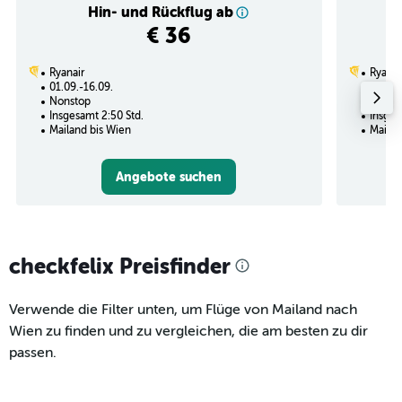
Hin- und Rückflug ab
€ 36
Ryanair
Ryanai
01.09.-16.09.
21.08.
Nonstop
Nonst
Insgesamt 2:50 Std.
Insges
Mailand bis Wien
Mailan
Angebote suchen
checkfelix Preisfinder
Verwende die Filter unten, um Flüge von Mailand nach
Wien zu finden und zu vergleichen, die am besten zu dir
passen.