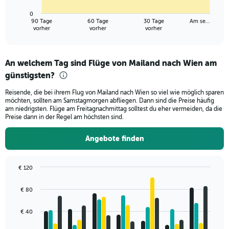
has
0
1
90 Tage
60 Tage
30 Tage
Am se…
X
End
vorher
vorher
vorher
of
axis
interactive
displaying
chart
categories.
An welchem Tag sind Flüge von Mailand nach Wien am
Range:
günstigsten?
91
categories.
Reisende, die bei ihrem Flug von Mailand nach Wien so viel wie möglich sparen
The
möchten, sollten am Samstagmorgen abfliegen. Dann sind die Preise häufig
chart
am niedrigsten. Flüge am Freitagnachmittag solltest du eher vermeiden, da die
has
Preise dann in der Regel am höchsten sind.
1
Y
Angebote finden
axis
displaying
values.
€ 120
Range:
Bar
Chart
0
graphic.
chart
€ 80
to
with
240.
4
data
€ 40
series.