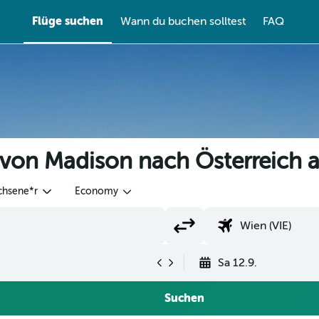
Flüge suchen
Wann du buchen solltest
FAQ
 von Madison nach Österreich 
chsene*r
Economy
Sa 12.9.
Suchen