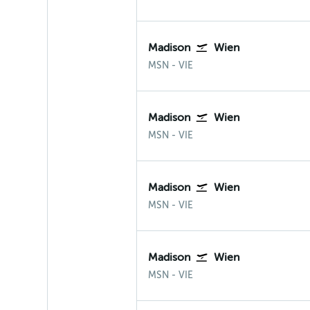
Madison
Wien
Madison
Wien-Schwechat
MSN
-
VIE
Madison
Wien
Madison
Wien-Schwechat
MSN
-
VIE
Madison
Wien
Madison
Wien-Schwechat
MSN
-
VIE
Madison
Wien
Madison
Wien-Schwechat
MSN
-
VIE