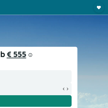
ab
€ 555