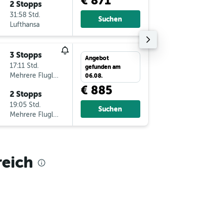
€ 871
2 Stopps
Sa 29.8.
31:58 Std.
8:00
Suchen
Lufthansa
-
VIE
MS
3 Stopps
Mo 17.8
Angebot
17:11 Std.
12:34
gefunden am
Mehrere Fluglinien
-
MSN
VI
06.08.
€ 885
2 Stopps
Mo 7.9.
19:05 Std.
13:20
Suchen
Mehrere Fluglinien
-
VIE
MS
reich