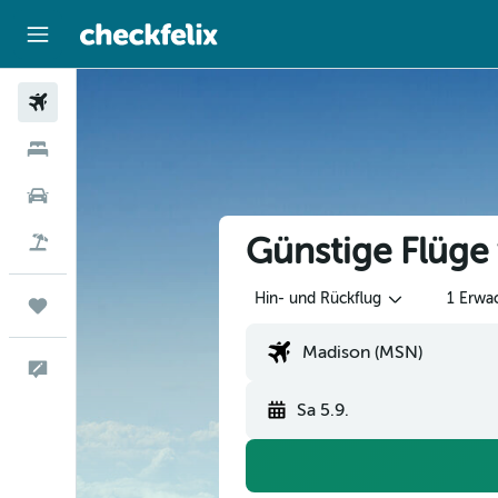
Flüge
Hotels
Mietwagen
Günstige Flüge
Flug+Hotel
Hin- und Rückflug
1 Erwa
Trips
Feedback
Sa 5.9.