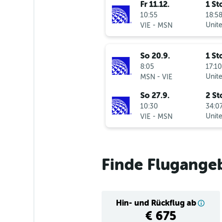
Fr 11.12.
1 St
10:55
18:58
-
Unite
VIE
MSN
So 20.9.
1 St
8:05
17:10
-
Unite
MSN
VIE
So 27.9.
2 St
10:30
34:07
-
Unite
VIE
MSN
Finde Flugange
Hin- und Rückflug ab
€ 675