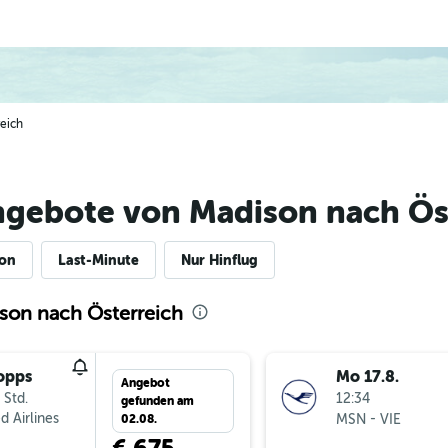
reich
ngebote von Madison nach Ös
ion
Last-Minute
Nur Hinflug
son nach Österreich
opps
Mo 17.8.
Angebot
 Std.
12:34
gefunden am
d Airlines
-
MSN
VIE
02.08.