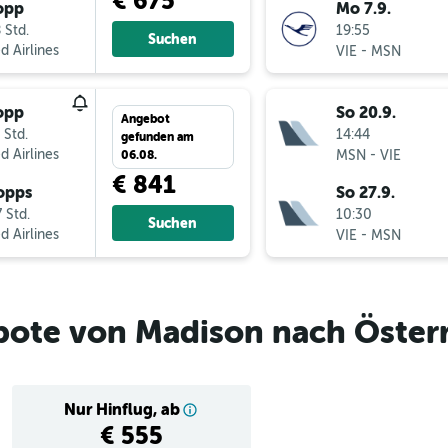
€ 675
opp
Mo 7.9.
 Std.
19:55
Suchen
d Airlines
-
VIE
MSN
opp
So 20.9.
Angebot
 Std.
14:44
gefunden am
d Airlines
-
MSN
VIE
06.08.
€ 841
opps
So 27.9.
 Std.
10:30
Suchen
d Airlines
-
VIE
MSN
bote von Madison nach Öster
Nur Hinflug, ab
€ 555