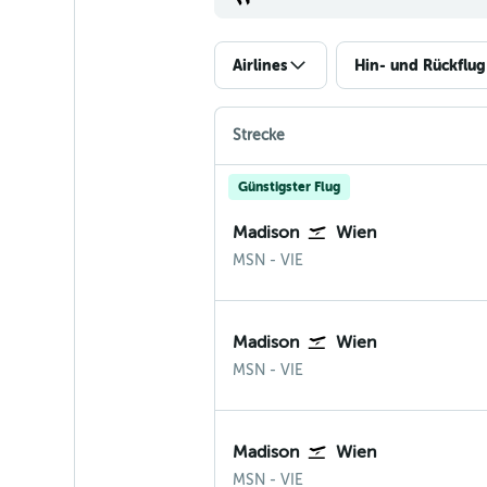
Airlines
Hin- und Rückflug
Strecke
Günstigster Flug
Madison
Wien
Madison
Wien-Schwechat
MSN
-
VIE
Madison
Wien
Madison
Wien-Schwechat
MSN
-
VIE
Madison
Wien
Madison
Wien-Schwechat
MSN
-
VIE