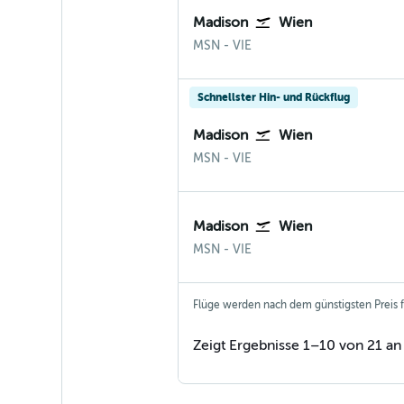
Madison
Wien
Madison
Wien-Schwechat
MSN
-
VIE
Schnellster Hin- und Rückflug
Madison
Wien
Madison
Wien-Schwechat
MSN
-
VIE
Madison
Wien
Madison
Wien-Schwechat
MSN
-
VIE
Flüge werden nach dem günstigsten Preis fü
Zeigt Ergebnisse 1–10 von 21 an