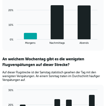
Chart
Y
graphic.
chart
axis
with
displaying
20%
3
values.
bars.
Range:
5
The
10%
to
chart
25.
has
1
0%
X
End
Morgens
Nachmittags
Abends
of
axis
interactive
displaying
chart
categories.
An welchem Wochentag gibt es die wenigsten
Range:
Flugverspätungen auf dieser Strecke?
3
categories.
Auf dieser Flugstrecke ist der Samstag statistisch gesehen der Tag mit den
The
wenigsten Verspätungen. An einem Sonntag traten im Durchschnitt häufiger
chart
Verspätungen auf.
has
1
30%
Y
Bar
Chart
axis
graphic.
chart
displaying
with
values.
20%
7