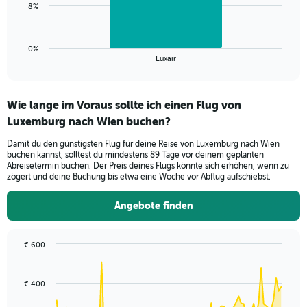
to
The
8%
30.
chart
has
1
0%
X
End
Luxair
of
axis
interactive
displaying
chart
categories.
Wie lange im Voraus sollte ich einen Flug von
Range:
Luxemburg nach Wien buchen?
1
categories.
Damit du den günstigsten Flug für deine Reise von Luxemburg nach Wien
The
buchen kannst, solltest du mindestens 89 Tage vor deinem geplanten
chart
Abreisetermin buchen. Der Preis deines Flugs könnte sich erhöhen, wenn zu
has
zögert und deine Buchung bis etwa eine Woche vor Abflug aufschiebst.
1
Y
Angebote finden
axis
displaying
values.
€ 600
Range:
Chart
Chart
0
graphic.
with
to
91
€ 400
data
24.
points.