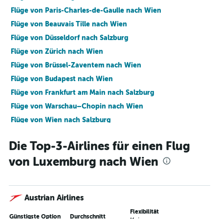
Flüge von Paris-Charles-de-Gaulle nach Wien
Flüge von Beauvais Tille nach Wien
Flüge von Düsseldorf nach Salzburg
Flüge von Zürich nach Wien
Flüge von Brüssel-Zaventem nach Wien
Flüge von Budapest nach Wien
Flüge von Frankfurt am Main nach Salzburg
Flüge von Warschau–Chopin nach Wien
Flüge von Wien nach Salzburg
Flüge von Basel nach Wien
Die Top-3-Airlines für einen Flug
Flüge von Berlin nach Wien
von Luxemburg nach Wien
Flüge von London Stansted nach Wien
Flüge von Lyon nach Wien
Flüge von Köln nach Wien
Austrian Airlines
Flüge von Berlin nach Salzburg
Flexibilität
Flüge von Alicante nach Wien
Günstigste Option
Durchschnitt