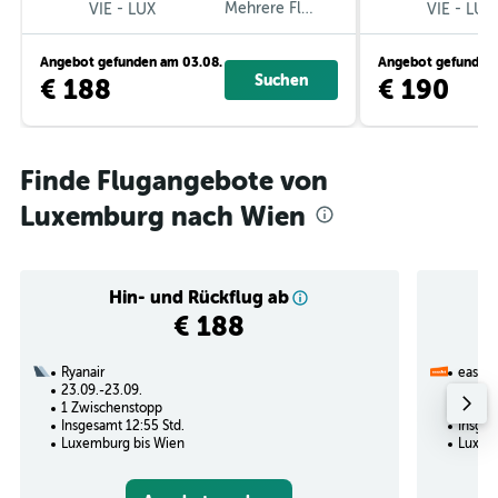
-
Mehrere Fluglinien
-
VIE
LUX
VIE
LUX
Angebot gefunden am 03.08.
Angebot gefunden 
Suchen
€ 188
€ 190
Finde Flugangebote von
Luxemburg nach Wien
Hin- und Rückflug ab
€ 188
Ryanair
easyJe
23.09.-23.09.
09.09.
1 Zwischenstopp
1 Zwi
Insgesamt 12:55 Std.
Insges
Luxemburg bis Wien
Luxem