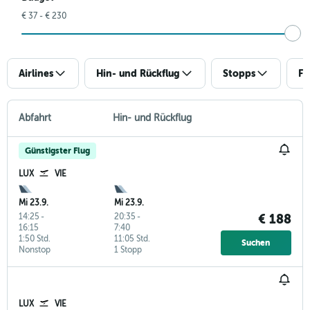
€ 37 - € 230
Airlines
Hin- und Rückflug
Stopps
Fl
Abfahrt
Hin- und Rückflug
Günstigster Flug
LUX
VIE
Mi 23.9.
Mi 23.9.
14:25
-
20:35
-
€ 188
16:15
7:40
1:50 Std.
11:05 Std.
Suchen
Nonstop
1 Stopp
LUX
VIE