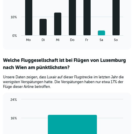
Range:
bars.
0
to
The
10%
30.
chart
has
1
0%
X
End
Mo
Di
Mi
Do
Fr
Sa
So
of
axis
interactive
displaying
chart
categories.
Welche Fluggesellschaft ist bei Flügen von Luxemburg
Range:
nach Wien am pünktlichsten?
7
categories.
Unsere Daten zeigen, dass Luxair auf dieser Flugstrecke im letzten Jahr die
The
wenigsten Verspätungen hatte. Die Verspätungen haben nur etwa 17% der
chart
Flüge dieser Airline betroffen.
has
1
24%
Y
Bar
Chart
axis
graphic.
chart
displaying
with
values.
16%
1
Range:
bar.
0