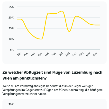
1
25%
Y
Line
Chart
axis
graphic.
chart
displaying
20%
with
values.
14
Range:
data
15%
points.
0
to
10%
The
9.
chart
has
5%
Nov
Jän
Apr
Jul
Okt
Mrz
Jun
Sep
Dez
Feb
Mai
Aug
1
End
of
X
interactive
axis
chart
displaying
Zu welcher Abflugzeit sind Flüge von Luxemburg nach
categories.
Range:
Wien am pünktlichsten?
14
Wenn du am Vormittag abfliegst, bedeutet dies in der Regel weniger
categories.
Verspätungen im Gegensatz zu Flügen am frühen Nachmittag, die häufigere
The
Verspätungen verzeichnet haben.
chart
has
30%
1
Bar