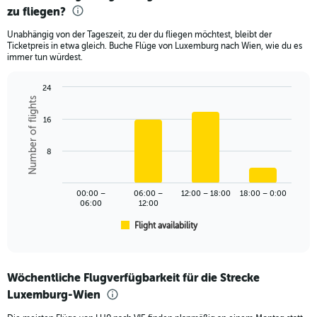
zu fliegen?
12
categories.
Unabhängig von der Tageszeit, zu der du fliegen möchtest, bleibt der
The
Ticketpreis in etwa gleich. Buche Flüge von Luxemburg nach Wien, wie du es
chart
immer tun würdest.
has
1
24
Y
Number of flights
Bar
Chart
axis
graphic.
chart
displaying
16
with
values.
6
Range:
bars.
8
0
to
The
300.
chart
00:00 –
06:00 –
12:00 – 18:00
18:00 – 0:00
has
06:00
12:00
1
Flight availability
X
End
of
axis
interactive
displaying
chart
categories.
Wöchentliche Flugverfügbarkeit für die Strecke
Range:
Luxemburg-Wien
6
categories.