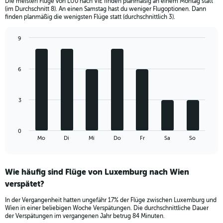
Die meisten Flüge von LU0 nach VIE finden planmäßig an einem Montag statt
The
(im Durchschnitt 8). An einen Samstag hast du weniger Flugoptionen. Dann
chart
finden planmäßig die wenigsten Flüge statt (durchschnittlich 3).
has
1
9
Y
Bar
Chart
axis
graphic.
chart
displaying
with
Number
6
7
of
bars.
flights.
Range:
The
3
0
chart
to
has
24.
1
0
X
End
Mo
Di
Mi
Do
Fr
Sa
So
of
axis
interactive
displaying
chart
categories.
Wie häufig sind Flüge von Luxemburg nach Wien
Range:
verspätet?
7
categories.
In der Vergangenheit hatten ungefähr 17% der Flüge zwischen Luxemburg und
The
Wien in einer beliebigen Woche Verspätungen. Die durchschnittliche Dauer
chart
der Verspätungen im vergangenen Jahr betrug 84 Minuten.
has