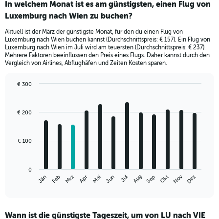
In welchem Monat ist es am günstigsten, einen Flug von
Luxemburg nach Wien zu buchen?
Aktuell ist der März der günstigste Monat, für den du einen Flug von
Luxemburg nach Wien buchen kannst (Durchschnittspreis: € 157). Ein Flug von
Luxemburg nach Wien im Juli wird am teuersten (Durchschnittspreis: € 237).
Mehrere Faktoren beeinflussen den Preis eines Flugs. Daher kannst durch den
Vergleich von Airlines, Abflughäfen und Zeiten Kosten sparen.
€ 300
Bar
Chart
graphic.
chart
with
€ 200
12
bars.
€ 100
The
chart
has
0
1
Nov
Jän
Apr
Jul
Okt
Mrz
Jun
Sep
Dez
Feb
Mai
Aug
X
End
of
axis
interactive
displaying
chart
categories.
Wann ist die günstigste Tageszeit, um von LU nach VIE
Range: