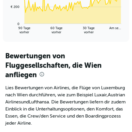
€ 200
The
chart
has
0
1
90 Tage
60 Tage
30 Tage
Am se…
X
End
vorher
vorher
vorher
of
axis
interactive
displaying
chart
categories.
Range:
Bewertungen von
91
Fluggesellschaften, die Wien
categories.
The
anfliegen
chart
has
1
Lies Bewertungen von Airlines, die Flüge von Luxemburg
Y
nach Wien durchführen, wie zum Beispiel Luxair,Austrian
axis
AirlinesundLufthansa. Die Bewertungen liefern dir zudem
displaying
Einblick in die Unterhaltungsoptionen, den Komfort, das
values.
Range:
Essen, die Crew/den Service und den Boardingprozess
0
jeder Airline.
to