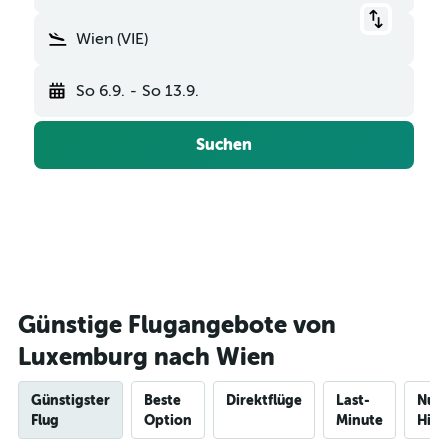
Wien (VIE)
So 6.9.
-
So 13.9.
Suchen
Günstige Flugangebote von
Luxemburg nach Wien
Günstigster
Beste
Direktflüge
Last-
Nur
Flug
Option
Minute
Hinf