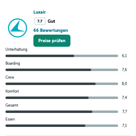
600.
Luxair
Gut
7,7
66 Bewertungen
Preise prüfen
Unterhaltung
6,1
Boarding
7,6
Crew
8,0
Komfort
7,4
Gesamt
7,7
Essen
7,1