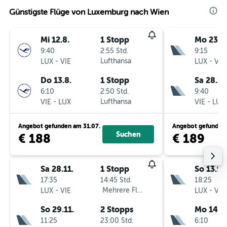
Günstigste Flüge von Luxemburg nach Wien
Mi 12.8.
1 Stopp
Mo 23.11
9:40
2:55 Std.
9:15
-
Lufthansa
-
LUX
VIE
LUX
VIE
Do 13.8.
1 Stopp
Sa 28.11
6:10
2:50 Std.
9:40
-
Lufthansa
-
VIE
LUX
VIE
LUX
Angebot gefunden am 31.07.
Angebot gefunden 
Suchen
€ 188
€ 189
Sa 28.11.
1 Stopp
So 13.9.
17:35
14:45 Std.
18:25
-
Mehrere Fluglinien
-
LUX
VIE
LUX
VIE
So 29.11.
2 Stopps
Mo 14.9.
11:25
23:00 Std.
6:10