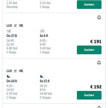
1:35 Std.
2:50 Std.
Suchen
Nonstop
1 Stopp
LUX
VIE
Do 27.8.
So 6.9.
16:45
-
6:00
-
€ 191
22:45
9:40
6:00 Std.
3:40 Std.
Suchen
1 Stopp
1 Stopp
LUX
VIE
Do 10.9.
So 13.9.
9:20
-
18:10
-
€ 192
14:50
8:50
5:30 Std.
14:40 Std.
Suchen
1 Stopp
2 Stopps