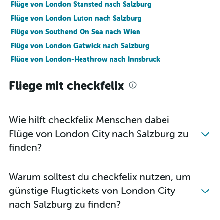
Flüge von London Stansted nach Salzburg
Flüge von London Luton nach Salzburg
Flüge von Southend On Sea nach Wien
Flüge von London Gatwick nach Salzburg
Flüge von London-Heathrow nach Innsbruck
Flüge von London Gatwick nach Innsbruck
Fliege mit checkfelix
Flüge von London City nach Innsbruck
Flüge von London Stansted nach Innsbruck
Flüge von London Luton nach Innsbruck
Wie hilft checkfelix Menschen dabei
Flüge von Southend On Sea nach Salzburg
Flüge von London City nach Salzburg zu
Flüge von Southend On Sea nach Innsbruck
finden?
Flüge von London Stansted nach Klagenfurt
Flüge von London Gatwick nach Klagenfurt
Warum solltest du checkfelix nutzen, um
Flüge von London-Heathrow nach Linz
günstige Flugtickets von London City
Flüge von London-Heathrow nach Graz
nach Salzburg zu finden?
Flüge von London Gatwick nach Linz