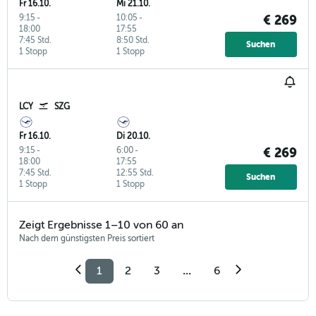
Fr 16.10.
Mi 21.10.
9:15
-
10:05
-
€ 269
18:00
17:55
7:45 Std.
8:50 Std.
Suchen
1 Stopp
1 Stopp
LCY
SZG
Fr 16.10.
Di 20.10.
9:15
-
6:00
-
€ 269
18:00
17:55
7:45 Std.
12:55 Std.
Suchen
1 Stopp
1 Stopp
Zeigt Ergebnisse 1–10 von 60 an
Nach dem günstigsten Preis sortiert
1
2
3
...
6