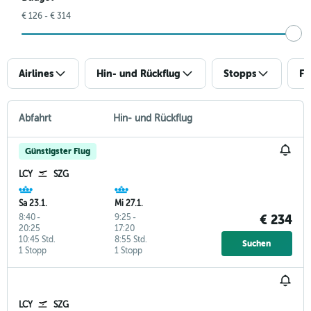
€ 126 - € 314
Airlines
Hin- und Rückflug
Stopps
Fl
Abfahrt
Hin- und Rückflug
Günstigster Flug
LCY
SZG
Sa 23.1.
Mi 27.1.
8:40
-
9:25
-
€ 234
20:25
17:20
10:45 Std.
8:55 Std.
Suchen
1 Stopp
1 Stopp
LCY
SZG