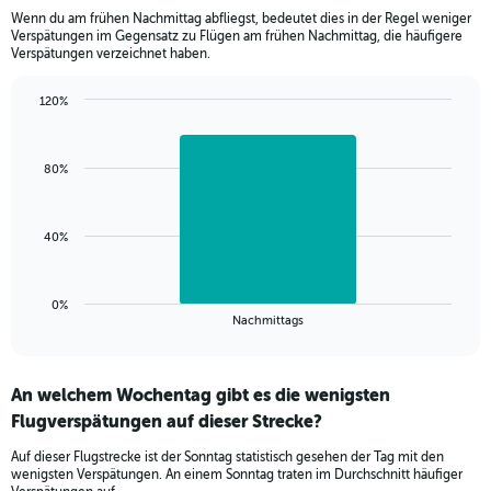
3
Wenn du am frühen Nachmittag abfliegst, bedeutet dies in der Regel weniger
categories.
Verspätungen im Gegensatz zu Flügen am frühen Nachmittag, die häufigere
The
Verspätungen verzeichnet haben.
chart
has
120%
1
Bar
Chart
Y
graphic.
chart
axis
with
displaying
80%
1
values.
bar.
Range:
99.5
The
40%
to
chart
100.5.
has
1
0%
X
End
Nachmittags
of
axis
interactive
displaying
chart
categories.
An welchem Wochentag gibt es die wenigsten
Range:
Flugverspätungen auf dieser Strecke?
1
categories.
Auf dieser Flugstrecke ist der Sonntag statistisch gesehen der Tag mit den
The
wenigsten Verspätungen. An einem Sonntag traten im Durchschnitt häufiger
chart