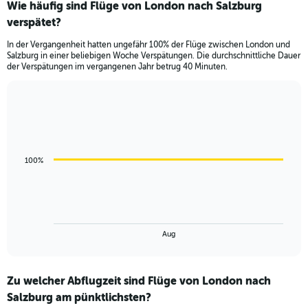
Wie häufig sind Flüge von London nach Salzburg
verspätet?
In der Vergangenheit hatten ungefähr 100% der Flüge zwischen London und
Salzburg in einer beliebigen Woche Verspätungen. Die durchschnittliche Dauer
der Verspätungen im vergangenen Jahr betrug 40 Minuten.
Line
Chart
graphic.
chart
with
3
data
100%
points.
The
chart
has
1
End
Aug
of
X
interactive
axis
chart
displaying
Zu welcher Abflugzeit sind Flüge von London nach
categories.
Range:
Salzburg am pünktlichsten?