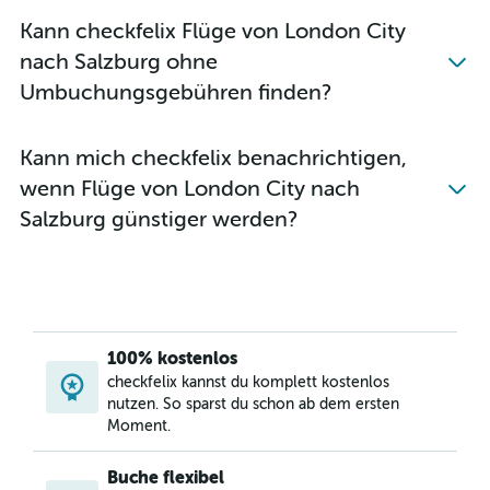
Flüge von London Luton nach Linz
Kann checkfelix Flüge von London City
Flüge von London Luton nach Klagenfurt
nach Salzburg ohne
Flüge von London City nach Linz
Umbuchungsgebühren finden?
Flüge von London City nach Graz
Flüge von London Stansted nach Linz
Kann mich checkfelix benachrichtigen,
Flüge von London Gatwick nach Graz
wenn Flüge von London City nach
Flüge von London-Heathrow nach Klagenfurt
Salzburg günstiger werden?
Flüge von London Stansted nach Graz
Flüge von London City nach Klagenfurt
Flüge von London Luton nach Graz
Flüge von Southend On Sea nach Klagenfurt
Flüge von Southend On Sea nach Graz
100% kostenlos
checkfelix kannst du komplett kostenlos
nutzen. So sparst du schon ab dem ersten
Moment.
Buche flexibel