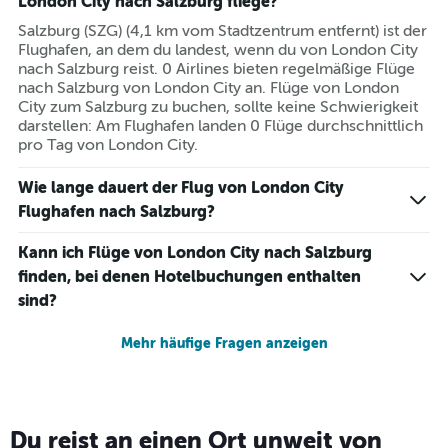
London City nach Salzburg fliege?
Y
axis
Salzburg (SZG) (4,1 km vom Stadtzentrum entfernt) ist der
displaying
Flughafen, an dem du landest, wenn du von London City
values.
nach Salzburg reist. 0 Airlines bieten regelmäßige Flüge
Range:
nach Salzburg von London City an. Flüge von London
0
City zum Salzburg zu buchen, sollte keine Schwierigkeit
to
darstellen: Am Flughafen landen 0 Flüge durchschnittlich
120.
pro Tag von London City.
Wie lange dauert der Flug von London City
Flughafen nach Salzburg?
Kann ich Flüge von London City nach Salzburg
finden, bei denen Hotelbuchungen enthalten
sind?
Mehr häufige Fragen anzeigen
Du reist an einen Ort unweit von