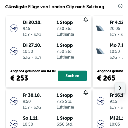
Günstigste Flüge von London City nach Salzburg
Di 20.10.
1 Stopp
Fr 4.12.
9:15
7:30 Std.
20:05
-
Lufthansa
-
LCY
SZG
LCY
SZ
Di 27.10.
1 Stopp
Mo 7.12.
10:50
7:50 Std.
10:50
-
Lufthansa
-
SZG
LCY
SZG
LC
Angebot gefunden am 04.08.
Angebot gefunden 
Suchen
€ 253
€ 265
Fr 30.10.
1 Stopp
Fr 16.10.
9:50
7:25 Std.
9:15
-
Lufthansa
-
LCY
SZG
LCY
SZ
So 1.11.
1 Stopp
Mi 21.10
10:50
6:50 Std.
10:05