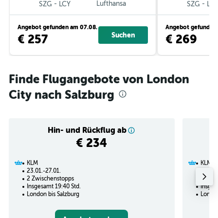
-
Lufthansa
-
SZG
LCY
SZG
LC
Angebot gefunden am 07.08.
Angebot gefunden 
Suchen
€ 257
€ 269
Finde Flugangebote von London
City nach Salzburg
Hin- und Rückflug ab
€ 234
KLM
KLM
23.01.-27.01.
29.01.
2 Zwischenstopps
1 Zwi
Insgesamt 19:40 Std.
Insges
London bis Salzburg
London