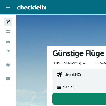
Flüge
Hotels
Mietwagen
Günstige Flüge
Flug+Hotel
Hin- und Rückflug
1 Erwa
Trips
Feedback
Sa 5.9.