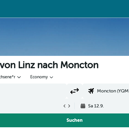
 von Linz nach Moncton
chsene*r
Economy
Sa 12.9.
Suchen