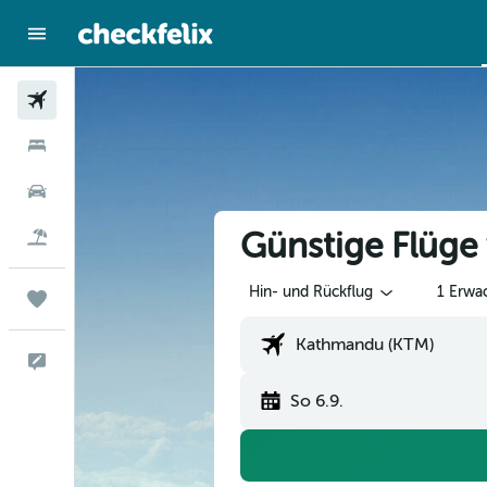
Flüge
Hotels
Mietwagen
Günstige Flüg
Flug+Hotel
Hin- und Rückflug
1 Erwa
Trips
Feedback
So 6.9.