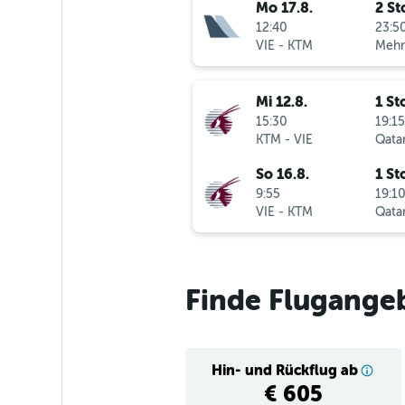
Mo 17.8.
2 St
12:40
23:50
VIE
-
KTM
Mi 12.8.
1 St
15:30
19:15
KTM
-
VIE
Qatar
So 16.8.
1 St
9:55
19:10
VIE
-
KTM
Qatar
Finde Flugange
Hin- und Rückflug ab
€ 605