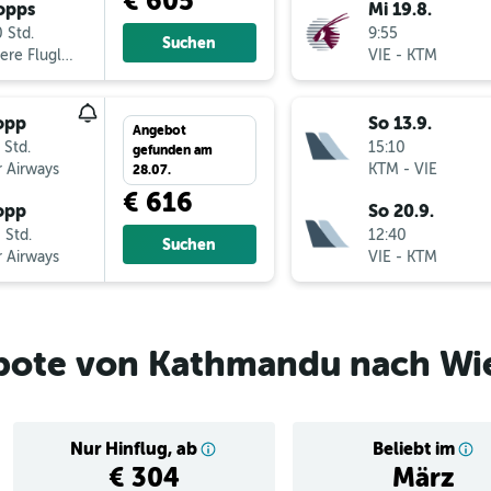
€ 605
opps
Mi 19.8.
 Std.
9:55
Suchen
Mehrere Fluglinien
VIE
-
KTM
opp
So 13.9.
Angebot
 Std.
15:10
gefunden am
 Airways
KTM
-
VIE
28.07.
€ 616
opp
So 20.9.
 Std.
12:40
Suchen
 Airways
VIE
-
KTM
bote von Kathmandu nach Wi
Nur Hinflug, ab
Beliebt im
€ 304
März