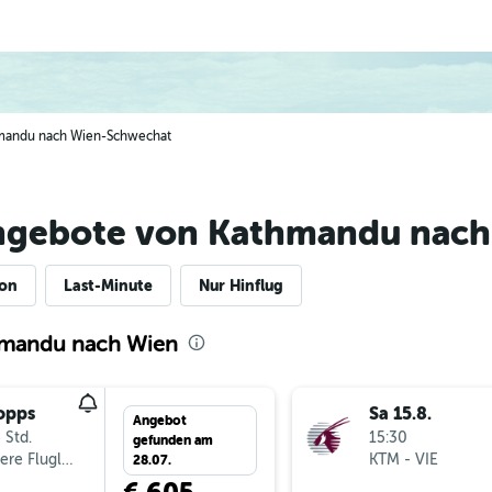
thmandu nach Wien-Schwechat
ngebote von Kathmandu nach
ion
Last-Minute
Nur Hinflug
hmandu nach Wien
opps
Sa 15.8.
Angebot
 Std.
15:30
gefunden am
Mehrere Fluglinien
KTM
-
VIE
28.07.