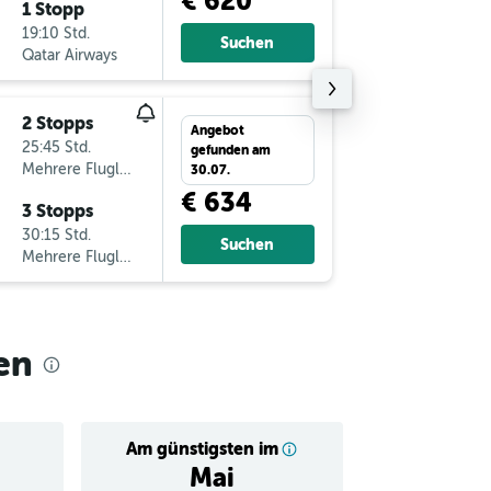
€ 620
1 Stopp
Sa 31.10
19:10 Std.
22:10
Suchen
Qatar Airways
VIE
-
KT
2 Stopps
Di 11.8.
Angebot
25:45 Std.
19:55
gefunden am
Mehrere Fluglinien
KTM
-
VI
30.07.
€ 634
3 Stopps
Do 11.2.
30:15 Std.
14:55
Suchen
Mehrere Fluglinien
VIE
-
KT
en
Am günstigsten im
Durchschnitt
Mai
€ 