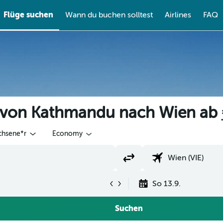
Flüge suchen
Wann du buchen solltest
Airlines
FAQ
e von Kathmandu nach Wien ab
chsene*r
Economy
So 13.9.
Suchen