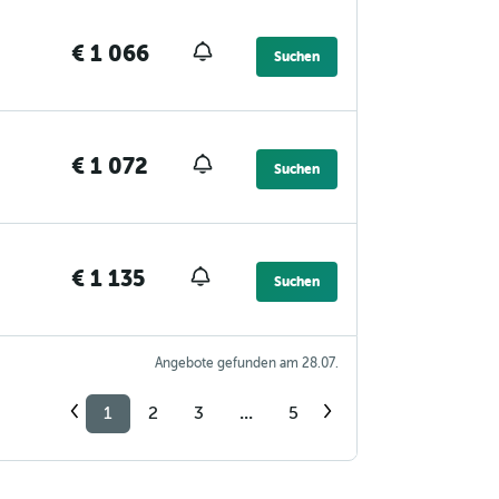
€ 1 066
Suchen
€ 1 072
Suchen
€ 1 135
Suchen
Angebote gefunden am 28.07.
1
2
3
...
5