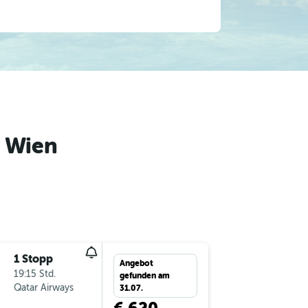
 Wien
1 Stopp
So 4.10.
Angebot
19:15 Std.
23:20
gefunden am
Qatar Airways
KTM
-
VI
31.07.