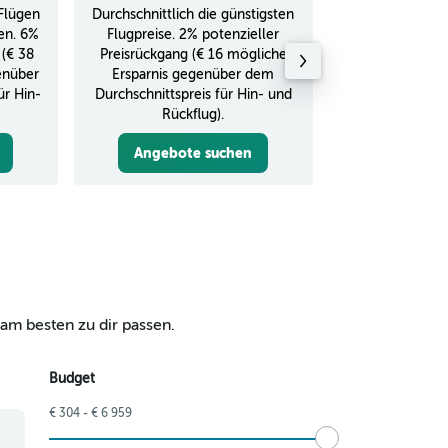
Flügen
Durchschnittlich die günstigsten
Durchschnitt
en. 6%
Flugpreise. 2% potenzieller
Rückflug in
 (€ 38
Preisrückgang (€ 16 mögliche
enüber
Ersparnis gegenüber dem
ür Hin-
Durchschnittspreis für Hin- und
Rückflug).
Angebote suchen
Angebot
am besten zu dir passen.
Budget
€ 304 - € 6 959