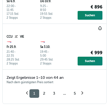
So 6.9.
Do 10.9.
22:00
-
9:25
-
€ 896
11:45
8:50
17:15 Std.
19:55 Std.
Suchen
2 Stopps
2 Stopps
CCU
VIE
Fr 25.9.
Sa 3.10.
21:40
-
19:45
-
€ 999
22:35
5:00
28:25 Std.
29:45 Std.
Suchen
2 Stopps
2 Stopps
Zeigt Ergebnisse 1–10 von 44 an
Nach dem günstigsten Preis sortiert
1
2
3
...
5