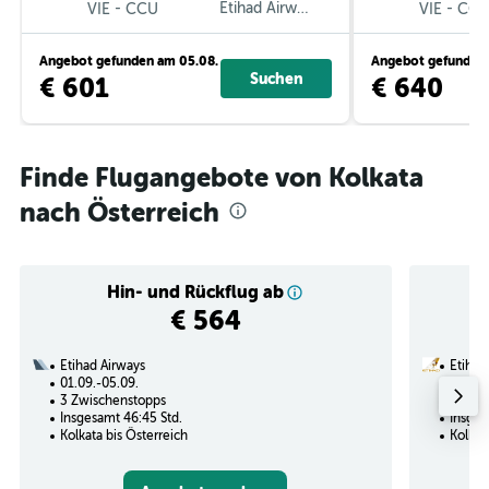
-
Etihad Airways
-
VIE
CCU
VIE
CC
Angebot gefunden am 05.08.
Angebot gefunden 
Suchen
€ 601
€ 640
Finde Flugangebote von Kolkata
nach Österreich
Hin- und Rückflug ab
€ 564
Etihad Airways
Etihad
01.09.-05.09.
26.09.
3 Zwischenstopps
1 Zwi
Insgesamt 46:45 Std.
Insges
Kolkata bis Österreich
Kolkat