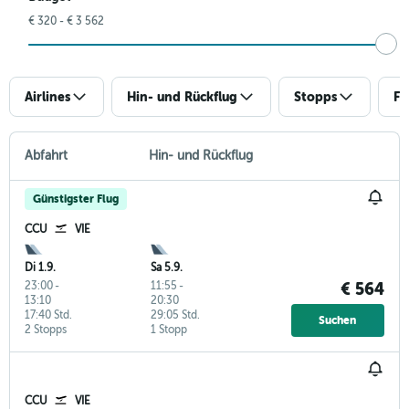
€ 320 - € 3 562
Airlines
Hin- und Rückflug
Stopps
Fl
Abfahrt
Hin- und Rückflug
Günstigster Flug
CCU
VIE
Di 1.9.
Sa 5.9.
23:00
-
11:55
-
€ 564
13:10
20:30
17:40 Std.
29:05 Std.
Suchen
2 Stopps
1 Stopp
CCU
VIE