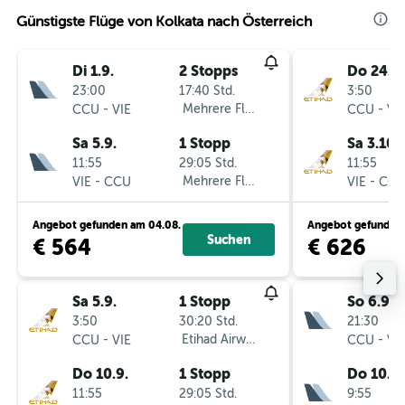
Günstigste Flüge von Kolkata nach Österreich
Di 1.9.
2 Stopps
Do 24.9.
23:00
17:40 Std.
3:50
-
Mehrere Fluglinien
-
CCU
VIE
CCU
VI
Sa 5.9.
1 Stopp
Sa 3.10.
11:55
29:05 Std.
11:55
-
Mehrere Fluglinien
-
VIE
CCU
VIE
CC
Angebot gefunden am 04.08.
Angebot gefunden 
Suchen
€ 564
€ 626
Sa 5.9.
1 Stopp
So 6.9.
3:50
30:20 Std.
21:30
-
Etihad Airways
-
CCU
VIE
CCU
VI
Do 10.9.
1 Stopp
Do 10.9.
11:55
29:05 Std.
9:55