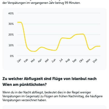
der Verspätungen im vergangenen Jahr betrug 99 Minuten.
40%
Line
Chart
graphic.
chart
30%
with
14
data
20%
points.
10%
The
chart
has
0%
Nov
Jän
Apr
Jul
Okt
Mrz
Jun
Sep
Dez
Feb
Mai
Aug
1
End
of
X
interactive
axis
chart
displaying
Zu welcher Abflugzeit sind Flüge von Istanbul nach
categories.
Range:
Wien am pünktlichsten?
14
Wenn du in der Nacht abfliegst, bedeutet dies in der Regel weniger
categories.
Verspätungen im Gegensatz zu Flügen am frühen Nachmittag, die häufigere
The
Verspätungen verzeichnet haben.
chart
has