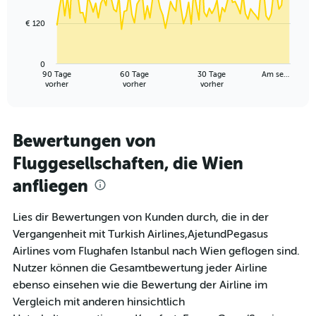
points.
15.
€ 120
The
chart
has
0
1
90 Tage
60 Tage
30 Tage
Am se…
X
End
vorher
vorher
vorher
of
axis
interactive
displaying
chart
categories.
Range:
Bewertungen von
91
Fluggesellschaften, die Wien
categories.
The
anfliegen
chart
has
1
Lies dir Bewertungen von Kunden durch, die in der
Y
Vergangenheit mit Turkish Airlines,AjetundPegasus
axis
Airlines vom Flughafen Istanbul nach Wien geflogen sind.
displaying
Nutzer können die Gesamtbewertung jeder Airline
values.
Range:
ebenso einsehen wie die Bewertung der Airline im
0
Vergleich mit anderen hinsichtlich
to