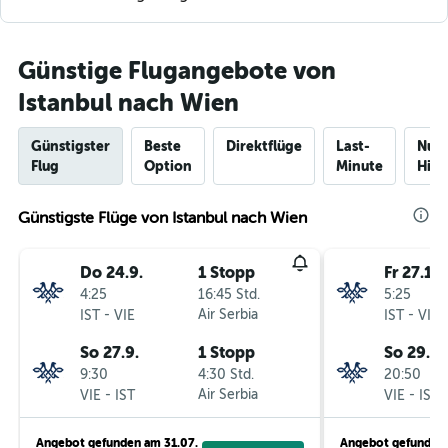
Günstige Flugangebote von
Istanbul nach Wien
Günstigster
Beste
Direktflüge
Last-
Nur
Flug
Option
Minute
Hinf
Günstigste Flüge von Istanbul nach Wien
Do 24.9.
1 Stopp
Fr 27.11.
4:25
16:45 Std.
5:25
-
Air Serbia
-
IST
VIE
IST
VIE
So 27.9.
1 Stopp
So 29.11
9:30
4:30 Std.
20:50
-
Air Serbia
-
VIE
IST
VIE
IST
Angebot gefunden am 31.07.
Angebot gefunden 