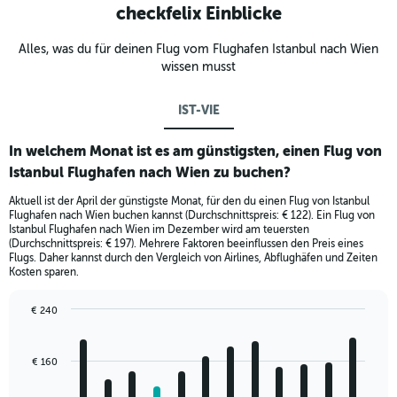
checkfelix Einblicke
Alles, was du für deinen Flug vom Flughafen Istanbul nach Wien
wissen musst
IST-VIE
In welchem Monat ist es am günstigsten, einen Flug von
Istanbul Flughafen nach Wien zu buchen?
Aktuell ist der April der günstigste Monat, für den du einen Flug von Istanbul
Flughafen nach Wien buchen kannst (Durchschnittspreis: € 122). Ein Flug von
Istanbul Flughafen nach Wien im Dezember wird am teuersten
(Durchschnittspreis: € 197). Mehrere Faktoren beeinflussen den Preis eines
Flugs. Daher kannst durch den Vergleich von Airlines, Abflughäfen und Zeiten
Kosten sparen.
€ 240
Bar
Chart
graphic.
chart
with
€ 160
12
bars.