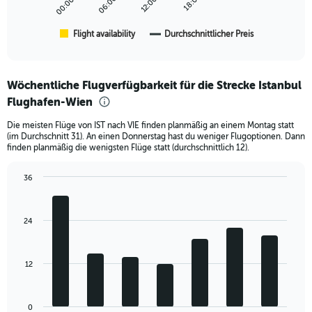
chart
has
1
Flight availability
Durchschnittlicher Preis
End
of
X
interactive
axis
chart
displaying
Wöchentliche Flugverfügbarkeit für die Strecke Istanbul
categories.
Range:
Flughafen-Wien
6
Die meisten Flüge von IST nach VIE finden planmäßig an einem Montag statt
categories.
(im Durchschnitt 31). An einen Donnerstag hast du weniger Flugoptionen. Dann
The
finden planmäßig die wenigsten Flüge statt (durchschnittlich 12).
chart
has
36
2
Bar
Y
Chart
graphic.
chart
axes
with
displaying
24
7
Avg.
bars.
Price
and
The
12
Number
chart
of
has
flights.
1
0