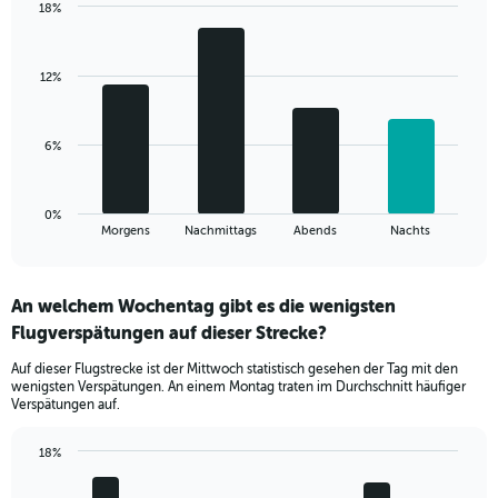
18%
1
Bar
Chart
Y
graphic.
chart
axis
with
displaying
12%
4
values.
bars.
Range:
0
The
6%
to
chart
40.
has
1
0%
X
End
Morgens
Nachmittags
Abends
Nachts
of
axis
interactive
displaying
chart
categories.
An welchem Wochentag gibt es die wenigsten
Range:
Flugverspätungen auf dieser Strecke?
4
categories.
Auf dieser Flugstrecke ist der Mittwoch statistisch gesehen der Tag mit den
The
wenigsten Verspätungen. An einem Montag traten im Durchschnitt häufiger
chart
Verspätungen auf.
has
1
18%
Y
Bar
Chart
axis
graphic.
chart