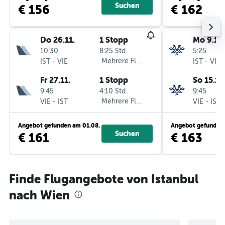
Suchen
€ 156
€ 162
Do 26.11.
1 Stopp
Mo 9.11.
10:30
8:25 Std.
5:25
-
Mehrere Fluglinien
-
IST
VIE
IST
VIE
Fr 27.11.
1 Stopp
So 15.11.
9:45
4:10 Std.
9:45
-
Mehrere Fluglinien
-
VIE
IST
VIE
IST
Angebot gefunden am 01.08.
Angebot gefunden 
Suchen
€ 161
€ 163
Finde Flugangebote von Istanbul
nach Wien