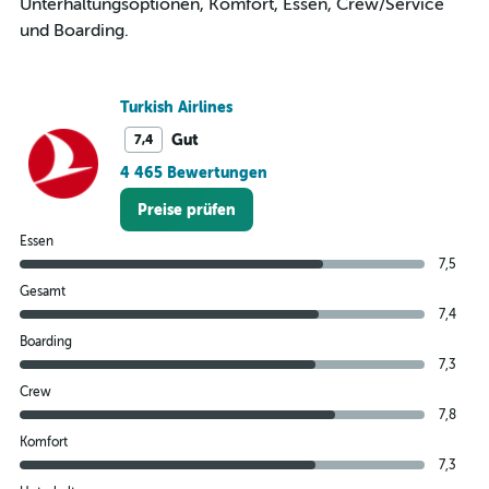
Unterhaltungsoptionen, Komfort, Essen, Crew/Service
360.
und Boarding.
Turkish Airlines
Gut
7,4
4 465 Bewertungen
Preise prüfen
Essen
7,5
Gesamt
7,4
Boarding
7,3
Crew
7,8
Komfort
7,3