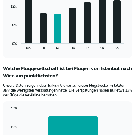
displaying
with
values.
12%
7
Range:
bars.
0
to
The
6%
18.
chart
has
1
0%
X
End
Mo
Di
Mi
Do
Fr
Sa
So
of
axis
interactive
displaying
chart
categories.
Welche Fluggesellschaft ist bei Flügen von Istanbul nach
Range:
Wien am pünktlichsten?
7
categories.
Unsere Daten zeigen, dass Turkish Airlines auf dieser Flugstrecke im letzten
The
Jahr die wenigsten Verspätungen hatte. Die Verspätungen haben nur etwa 13%
chart
der Flüge dieser Airline betroffen.
has
1
15%
Y
Bar
Chart
axis
graphic.
chart
displaying
with
values.
10%
1
Range:
bar.