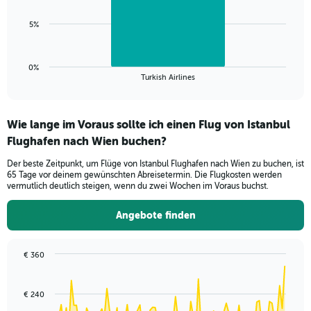
0
to
The
5%
18.
chart
has
1
0%
X
End
Turkish Airlines
of
axis
interactive
displaying
chart
categories.
Wie lange im Voraus sollte ich einen Flug von Istanbul
Range:
Flughafen nach Wien buchen?
1
categories.
Der beste Zeitpunkt, um Flüge von Istanbul Flughafen nach Wien zu buchen, ist
The
65 Tage vor deinem gewünschten Abreisetermin. Die Flugkosten werden
chart
vermutlich deutlich steigen, wenn du zwei Wochen im Voraus buchst.
has
1
Angebote finden
Y
axis
displaying
€ 360
values.
Chart
Chart
Range:
graphic.
with
0
91
€ 240
to
data