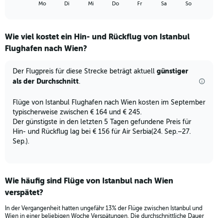
X
End
Mo
Di
Mi
Do
Fr
Sa
So
of
axis
interactive
displaying
chart
categories.
Wie viel kostet ein Hin- und Rückflug von Istanbul
Range:
Flughafen nach Wien?
7
categories.
The
günstiger
Der Flugpreis für diese Strecke beträgt aktuell
chart
als der Durchschnitt
.
has
1
Flüge von Istanbul Flughafen nach Wien kosten im September
Y
typischerweise zwischen € 164 und € 245.
axis
displaying
Der günstigste in den letzten 5 Tagen gefundene Preis für
values.
Hin- und Rückflug lag bei € 156 für Air Serbia(24. Sep.–27.
Range:
Sep.).
0
to
36.
Wie häufig sind Flüge von Istanbul nach Wien
verspätet?
In der Vergangenheit hatten ungefähr 13% der Flüge zwischen Istanbul und
Wien in einer beliebigen Woche Verspätungen. Die durchschnittliche Dauer