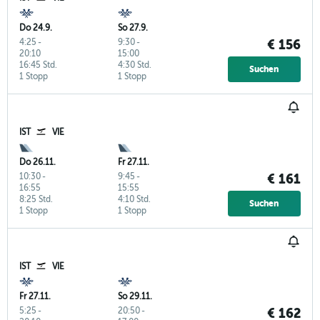
Do 24.9.
So 27.9.
4:25
-
9:30
-
€ 156
20:10
15:00
16:45 Std.
4:30 Std.
Suchen
1 Stopp
1 Stopp
IST
VIE
Do 26.11.
Fr 27.11.
10:30
-
9:45
-
€ 161
16:55
15:55
8:25 Std.
4:10 Std.
Suchen
1 Stopp
1 Stopp
IST
VIE
Fr 27.11.
So 29.11.
5:25
-
20:50
-
€ 162