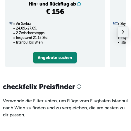
Hin- und Rückflug ab
€ 156
Air Serbia
Sky Ex
24.09.-27.09.
06.11.
2 Zwischenstopps
1 Zwi
Insgesamt 21:15 Std.
Insges
Istanbul bis Wien
Istanb
Angebote suchen
checkfelix Preisfinder
Verwende die Filter unten, um Flüge vom Flughafen Istanbul
nach Wien zu finden und zu vergleichen, die am besten zu
dir passen.