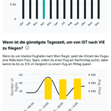
€ 80
The
chart
has
0
1
Nov
Jän
Apr
Jul
Okt
Mrz
Jun
Sep
Dez
Feb
Mai
Aug
X
End
of
axis
interactive
displaying
chart
categories.
Wann ist die günstigste Tageszeit, um von IST nach VIE
Range:
zu fliegen?
12
categories.
Wenn du von Istanbul Flughafen nach Wien fliegst, spielt die Uhrzeit des Fluges
The
eine Rolle beim Preis. Spare, indem du einen Flug am Nachmittag suchst, dabei
chart
kannst du bis zu 31% im Vergleich zu einem Flug am Mittag sparen.
has
1
60
€ 320
Y
Combination
Chart
Number of
axis
Avg. Price
graphic.
40
€ 280
chart
flights
displaying
with
values.
2
20
€ 240
Range:
data
series.
0
00:00 – 06:00
06:00 – 12:00
12:00 – 18:00
18:00 – 0:00
to
The
240.