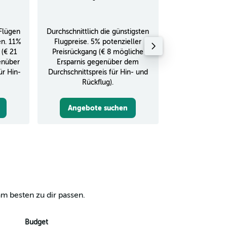
Flügen
Durchschnittlich die günstigsten
Durchschnitt
en. 11%
Flugpreise. 5% potenzieller
Rückflug in
 (€ 21
Preisrückgang (€ 8 mögliche
enüber
Ersparnis gegenüber dem
ür Hin-
Durchschnittspreis für Hin- und
Rückflug).
Angebote suchen
Angebot
m besten zu dir passen.
Budget