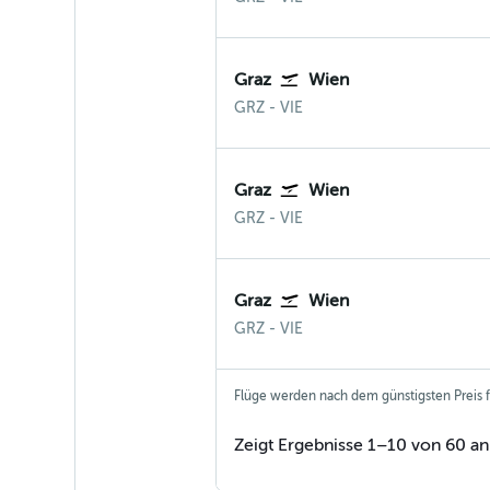
Graz
Wien
Graz
Wien-Schwechat
GRZ
-
VIE
Graz
Wien
Graz
Wien-Schwechat
GRZ
-
VIE
Graz
Wien
Graz
Wien-Schwechat
GRZ
-
VIE
Flüge werden nach dem günstigsten Preis fü
Zeigt Ergebnisse 1–10 von 60 an