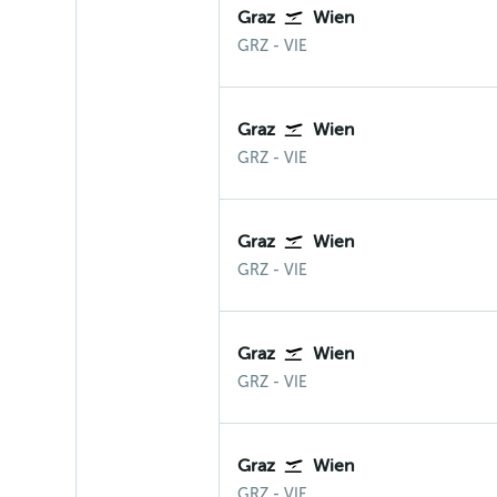
Graz
Wien
Graz
Wien-Schwechat
GRZ
-
VIE
Graz
Wien
Graz
Wien-Schwechat
GRZ
-
VIE
Graz
Wien
Graz
Wien-Schwechat
GRZ
-
VIE
Graz
Wien
Graz
Wien-Schwechat
GRZ
-
VIE
Graz
Wien
Graz
Wien-Schwechat
GRZ
-
VIE