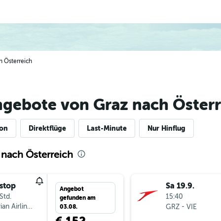
h Österreich
ngebote von Graz nach Österr
ion
Direktflüge
Last-Minute
Nur Hinflug
 nach Österreich
stop
Sa 19.9.
Angebot
Std.
15:40
gefunden am
ian Airlines
-
GRZ
VIE
03.08.