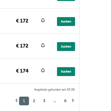
€ 172
Suchen
€ 172
Suchen
€ 174
Suchen
Angebote gefunden am 03.08.
1
2
3
...
6