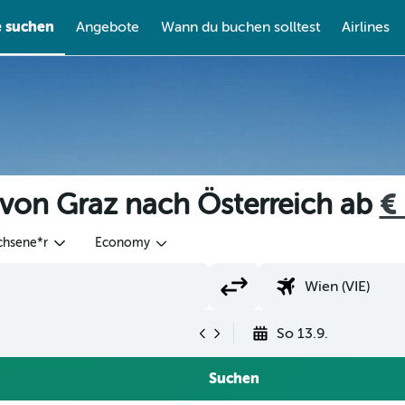
e suchen
Angebote
Wann du buchen solltest
Airlines
 von Graz nach Österreich ab
€
chsene*r
Economy
So 13.9.
Suchen