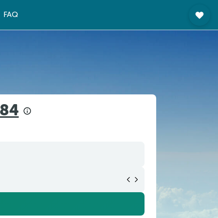
FAQ
 84