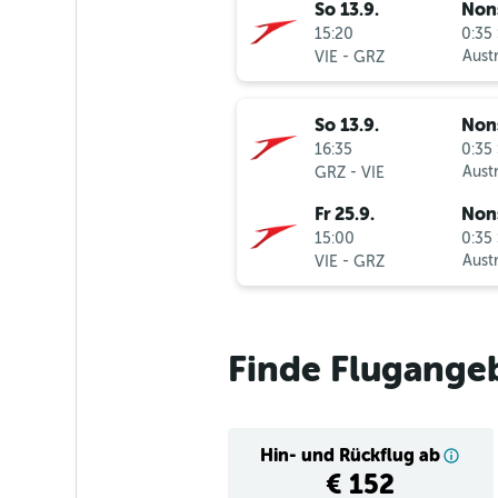
So 13.9.
Non
15:20
0:35 
-
Austr
VIE
GRZ
So 13.9.
Non
16:35
0:35 
-
Austr
GRZ
VIE
Fr 25.9.
Non
15:00
0:35 
-
Austr
VIE
GRZ
Finde Flugange
Hin- und Rückflug ab
€ 152