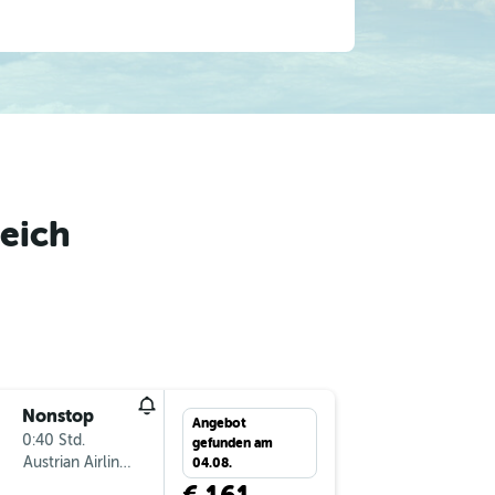
eich
Nonstop
Mi 2.9.
Angebot
0:40 Std.
16:35
gefunden am
Austrian Airlines
-
GRZ
VI
04.08.