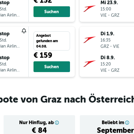
€ 152
stop
Mi 23.9.
Std.
15:00
Suchen
ian Airlines
-
VIE
GRZ
stop
Di 1.9.
Angebot
Std.
16:35
gefunden am
ian Airlines
-
GRZ
VIE
04.08.
€ 159
stop
Di 8.9.
Std.
15:20
Suchen
ian Airlines
-
VIE
GRZ
bote von Graz nach Österreic
Nur Hinflug, ab
Beliebt im
€ 84
September