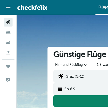
Flüg
Flüge
Hotels
Mietwagen
Günstige Flüge
Flug+Hotel
Hin- und Rückflug
1 Erwa
Trips
Feedback
So 6.9.