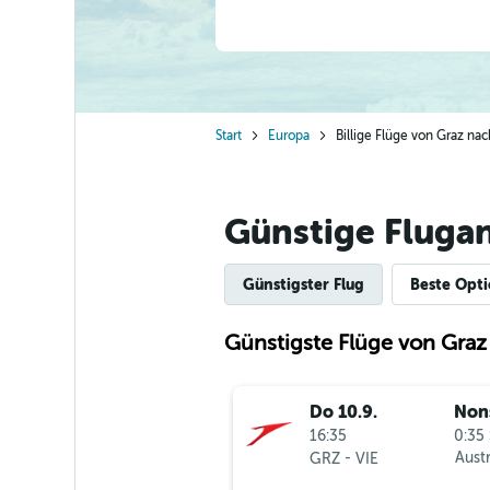
Start
Europa
Billige Flüge von Graz nac
Günstige Fluga
Günstigster Flug
Beste Opt
Günstigste Flüge von Graz
Do 10.9.
Non
16:35
0:35 
-
Austr
GRZ
VIE