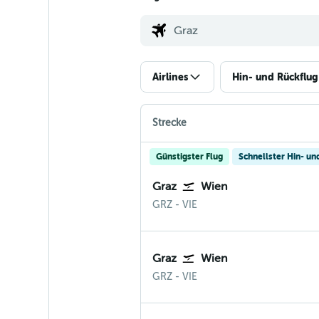
Airlines
Hin- und Rückflug
Strecke
Günstigster Flug
Schnellster Hin- un
Graz
Wien
Graz
Wien-Schwechat
GRZ
-
VIE
Graz
Wien
Graz
Wien-Schwechat
GRZ
-
VIE