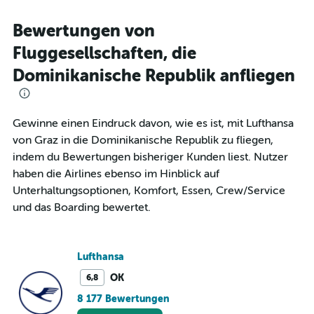
categories.
Range:
Bewertungen von
12
Fluggesellschaften, die
categories.
The
Dominikanische Republik anfliegen
chart
has
1
Y
Gewinne einen Eindruck davon, wie es ist, mit Lufthansa
axis
von Graz in die Dominikanische Republik zu fliegen,
displaying
indem du Bewertungen bisheriger Kunden liest. Nutzer
values.
Range:
haben die Airlines ebenso im Hinblick auf
0
Unterhaltungsoptionen, Komfort, Essen, Crew/Service
to
und das Boarding bewertet.
1800.
Lufthansa
OK
6,8
8 177 Bewertungen