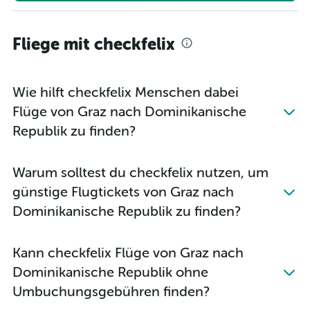
Flüge von Wien nach Road Town
Flüge von Graz nach Oranjestad
Fliege mit checkfelix
Flüge von Wien nach Santiago de los Caballeros
Flüge von Salzburg nach Santo Domingo
Wie hilft checkfelix Menschen dabei
Flüge von Wien nach Scarborough
Flüge von Graz nach Dominikanische
Flüge von Wien nach St. George's
Republik zu finden?
Flüge von Innsbruck nach Oranjestad
Flüge von Salzburg nach Pointe-à-Pitre
Flüge von Wien nach Havanna
Warum solltest du checkfelix nutzen, um
Flüge von Wien nach Georgetown
günstige Flugtickets von Graz nach
Flüge von Salzburg nach Oranjestad
Dominikanische Republik zu finden?
Flüge von Wien nach Basseterre
Flüge von Graz nach Havanna
Kann checkfelix Flüge von Graz nach
Flüge von Graz nach Montego Bay
Dominikanische Republik ohne
Flüge von Wien nach Christiansted
Umbuchungsgebühren finden?
Flüge von Salzburg nach Montego Bay