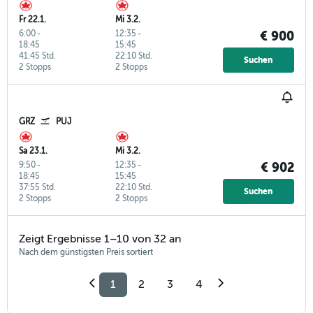
Fr 22.1.
Mi 3.2.
6:00
-
12:35
-
€ 900
18:45
15:45
41:45 Std.
22:10 Std.
Suchen
2 Stopps
2 Stopps
GRZ
PUJ
Sa 23.1.
Mi 3.2.
9:50
-
12:35
-
€ 902
18:45
15:45
37:55 Std.
22:10 Std.
Suchen
2 Stopps
2 Stopps
Zeigt Ergebnisse 1–10 von 32 an
Nach dem günstigsten Preis sortiert
1
2
3
4