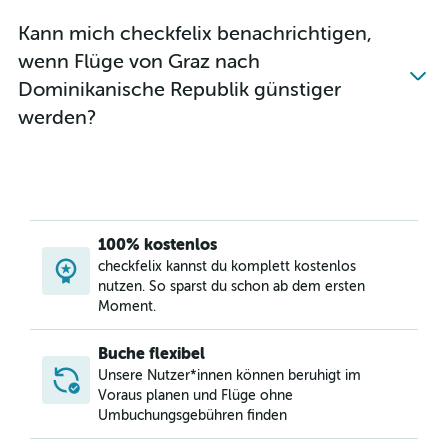
Flüge von Wien nach Holguín
Kann mich checkfelix benachrichtigen,
Flüge von Graz nach Fort-de-France
wenn Flüge von Graz nach
Flüge von Wien nach Vieques
Dominikanische Republik günstiger
Flüge von Wien nach Gregory Town
werden?
Flüge von Innsbruck nach Punta Cana
100% kostenlos
checkfelix kannst du komplett kostenlos
nutzen. So sparst du schon ab dem ersten
Moment.
Buche flexibel
Unsere Nutzer*innen können beruhigt im
Voraus planen und Flüge ohne
Umbuchungsgebühren finden