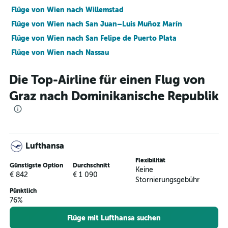
Flüge von Wien nach Willemstad
Flüge von Wien nach San Juan–Luis Muñoz Marín
Flüge von Wien nach San Felipe de Puerto Plata
Flüge von Wien nach Nassau
Flüge von Wien nach Simpson Bay
Die Top-Airline für einen Flug von
Flüge von Graz nach Punta Cana
Graz nach Dominikanische Republik
Flüge von Salzburg nach Varadero
Flüge von Graz nach Santo Domingo
Flüge von Wien nach Kingston
Flüge von Wien nach Castries
Lufthansa
Flüge von Wien nach Saint John's
Flexibilität
Günstigste Option
Durchschnitt
Flüge von Wien nach Providenciales
Keine
€ 842
€ 1 090
Stornierungsgebühr
Flüge von Wien nach George Town
Pünktlich
Flüge von Salzburg nach Punta Cana
76%
Flüge von Wien nach Port-of-Spain
Flüge mit Lufthansa suchen
Flüge von Wien nach Kralendijk