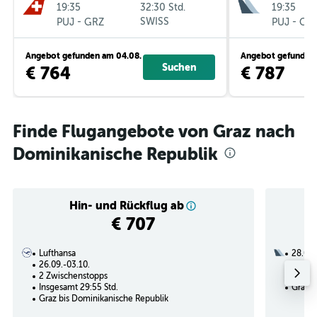
19:35
32:30 Std.
19:35
-
SWISS
-
PUJ
GRZ
PUJ
GR
Angebot gefunden am 04.08.
Angebot gefunden 
Suchen
€ 764
€ 787
Finde Flugangebote von Graz nach
Dominikanische Republik
Hin- und Rückflug ab
€ 707
Lufthansa
28.08.
26.09.-03.10.
3 Zwi
2 Zwischenstopps
Insges
Insgesamt 29:55 Std.
Graz b
Graz bis Dominikanische Republik