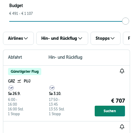
Budget
€ 491 - € 1 107
Airlines
Hin- und Rückflug
Stopps
Fl
Abfahrt
Hin- und Rückflug
Günstigster Flug
GRZ
PUJ
Sa 26.9.
Sa 3.10.
6:00
-
17:50
-
€ 707
16:00
13:45
16:00 Std.
13:55 Std.
Suchen
1 Stopp
1 Stopp