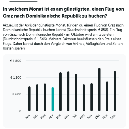
In welchem Monat ist es am günstigsten, einen Flug von
Graz nach Dominikanische Republik zu buchen?
Aktuell ist der April der günstigste Monat, für den du einen Flug von Graz nach
Dominikanische Republik buchen kannst (Durchschnittspreis: € 858). Ein Flug
von Graz nach Dominikanische Republik im Oktober wird am teuersten
(Durchschnittspreis: € 1 546). Mehrere Faktoren beeinflussen den Preis eines
Flugs. Daher kannst durch den Vergleich von Airlines, Abflughäfen und Zeiten
Kosten sparen.
€ 1 800
Bar
Chart
graphic.
chart
with
€ 1 200
12
bars.
€ 600
The
chart
has
0
1
Nov
Jän
Apr
Jul
Okt
Mrz
Jun
Sep
Dez
Feb
Mai
Aug
X
End
of
axis
interactive
displaying
chart