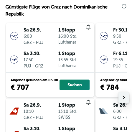
Günstigste Flüge von Graz nach Dominikanische
Republik
Sa 26.9.
1 Stopp
Fr 30.10.
6:00
16:00 Std.
9:50
-
Lufthansa
-
GRZ
PUJ
GRZ
PU
Sa 3.10.
1 Stopp
Fr 6.11.
17:50
13:55 Std.
19:35
-
Lufthansa
-
PUJ
GRZ
PUJ
GR
Angebot gefunden am 05.08.
Angebot gefunden 
Suchen
€ 707
€ 784
Sa 26.9.
1 Stopp
Sa 26.9.
10:10
13:10 Std.
6:00
-
SWISS
-
GRZ
PUJ
GRZ
PU
Sa 3.10.
1 Stopp
Sa 3.10.