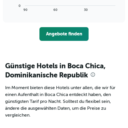
Achse,
Diagramm
letzten
0
die
zeigt,
3
End
90
60
30
die
of
wie
Tagen
interactive
Hotelkategorien
sich
anzeigt.
chart
nach
der
Sternen
Preis
Angebote finden
anzeigt
für
Das
ein
Diagramm
Zimmer
hat
ändert,
1
je
Y-
näher
Günstige Hotels in Boca Chica,
Achse,
das
die
Aufenthaltsdatum
Dominikanische Republik
den
rückt.
durchschnittlichen
Das
Im Moment bieten diese Hotels unter allen, die wir für
Zimmerpreis
Diagramm
an
einen Aufenthalt in Boca Chica entdeckt haben, den
hat
diesem
1
günstigsten Tarif pro Nacht. Solltest du flexibel sein,
Wochenende
X-
ändere die ausgewählten Daten, um die Preise zu
anzeigt,
Achse,
vergleichen.
der
die
in
die
den
Anzahl