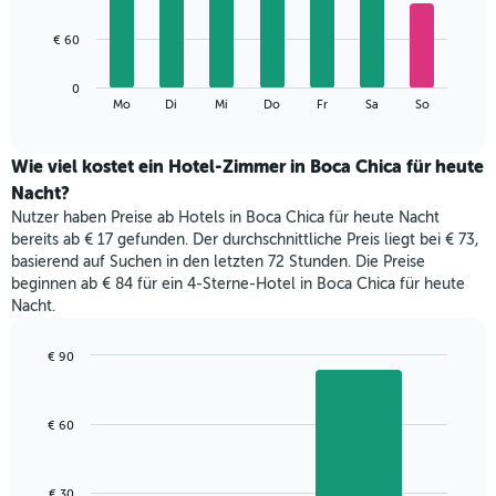
X-
7
Achse,
bars.
€ 60
die
die
Das
Monate
0
folgende
End
anzeigt.
Mo
Di
Mi
Do
Fr
Sa
So
of
Diagramm
Das
interactive
zeigt
chart
Diagramm
den
Wie viel kostet ein Hotel-Zimmer in Boca Chica für heute
hat
durchschnittlichen
1
Nacht?
Preis
Y-
Nutzer haben Preise ab Hotels in Boca Chica für heute Nacht
eines
Achse,
bereits ab € 17 gefunden. Der durchschnittliche Preis liegt bei € 73,
Zimmers
die
basierend auf Suchen in den letzten 72 Stunden. Die Preise
für
den
beginnen ab € 84 für ein 4-Sterne-Hotel in Boca Chica für heute
den
durchschnittlichen
Nacht.
jeweiligen
Zimmerpreis
Wochentag.
anzeigt.
Das
€ 90
Diagramm
Bar
Chart
hat
graphic.
chart
with
1
€ 60
2
X-
bars.
Achse,
die
Das
€ 30