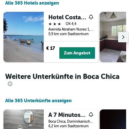
Alle 365 Hotels anzeigen
letzten
der
3
Tage
Tagen
vor
Hotel Costa Linda Beach Boca Chica
gefunden
dem
3 Sterne
OK 4,4
wurde.
Aufenthalt
Avenida Abraham Nunez 1, Boca Chica, Dominikanische Republik
anzeigt
0,9 km vom Stadtzentrum
Das
Diagramm
€ 17
hat
Zum Angebot
1
Y-
Achse,
die
Weitere Unterkünfte in Boca Chica
den
durchschnittlichen
Zimmerpreis
anzeigt
Alle 365 Unterkünfte anzeigen
A 7 Minutos Del Aeropuerto Sdq Apto.
Boca Chica, Dominikanische Republik
6,2 km vom Stadtzentrum