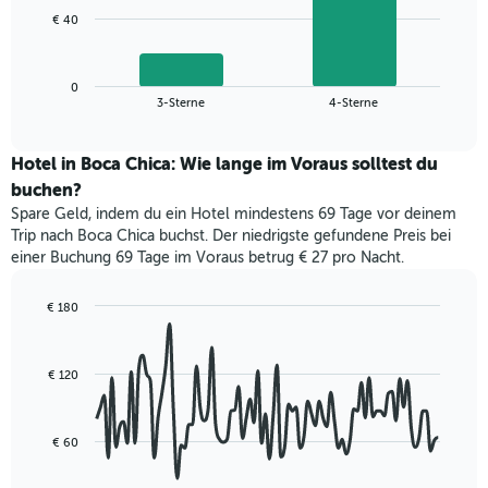
1
Das
€ 40
X-
folgende
Achse,
Diagramm
die
zeigt
die
0
den
End
3-Sterne
4-Sterne
Hotelkategorien
of
durchschnittlichen
nach
interactive
Zimmerpreis
chart
Sternen
für
Hotel in Boca Chica: Wie lange im Voraus solltest du
anzeigt
dieses
buchen?
Das
Wochenende
Diagramm
Spare Geld, indem du ein Hotel mindestens 69 Tage vor deinem
in
hat
Trip nach Boca Chica buchst. Der niedrigste gefundene Preis bei
den
1
einer Buchung 69 Tage im Voraus betrug € 27 pro Nacht.
letzten
Y-
3
Achse,
Tagen,
€ 180
die
aggregiert
Line
Chart
den
graphic.
chart
nach
durchschnittlichen
with
Sternebewertung.
Zimmerpreis
€ 120
90
Das
für
data
Diagramm
points.
heute
hat
Nacht
€ 60
1
Das
in
X-
folgende
den