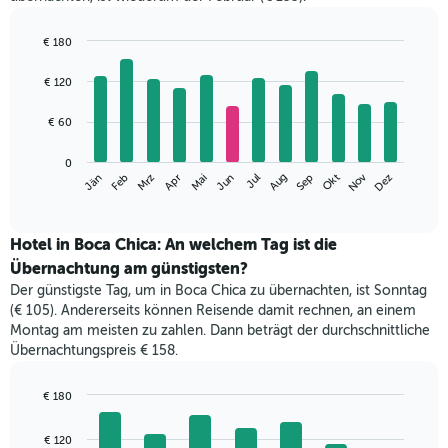
€ 180
Bar
Chart
graphic.
chart
€ 120
with
12
€ 60
bars.
Das
0
Nov
Jän
Apr
Jul
Okt
Mrz
Jun
Sep
Dez
Feb
Mai
Aug
folgende
End
of
Diagramm
interactive
zeigt
chart
den
Hotel in Boca Chica: An welchem Tag ist die
durchschnittlichen
Übernachtung am günstigsten?
Zimmerpreis
Der günstigste Tag, um in Boca Chica zu übernachten, ist Sonntag
im
(€ 105). Andererseits können Reisende damit rechnen, an einem
jeweiligen
Montag am meisten zu zahlen. Dann beträgt der durchschnittliche
Monat
Übernachtungspreis € 158.
an.
Das
Diagramm
€ 180
hat
Bar
Chart
1
graphic.
chart
€ 120
with