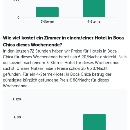
die
folgende
Wochentage
Diagramm
anzeigt.
zeigt
Das
0
den
End
3-Sterne
4-Sterne
Diagramm
of
durchschnittlichen
hat
interactive
Zimmerpreis,
chart
1
der
Wie viel kostet ein Zimmer in einem/einer Hotel in Boca
Y-
für
Chica dieses Wochenende?
Achse,
heute
die
In den letzten 72 Stunden haben wir Preise für Hotels in Boca
Nacht
den
Chica für dieses Wochenende bereits ab € 20/Nacht entdeckt. Falls
in
durchschnittlichen
du speziell nach einem 3-Sterne-Hotel für dieses Wochenende
den
Zimmerpreis
suchst: Unsere Nutzer haben Preise schon ab € 20/Nacht
letzten
anzeigt.
gefunden. Für ein 4-Sterne-Hotel in Boca Chica betrug der
3
günstigste kürzlich gefundene Preis € 88/Nacht für dieses
Tagen
Wochenende.
gefunden
wurde,
aggregiert
€ 120
nach
Bar
Chart
Sternebewertung.
graphic.
chart
with
Das
€ 80
2
Diagramm
bars.
hat