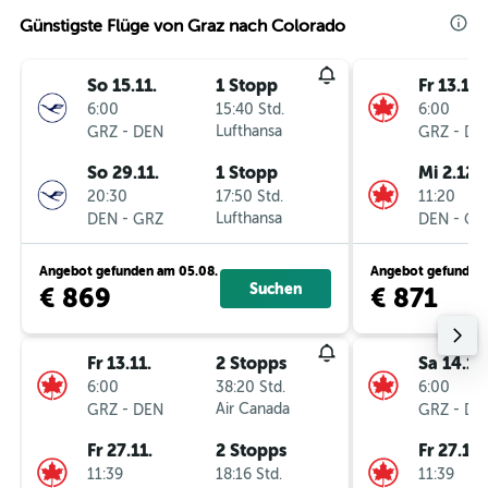
Günstigste Flüge von Graz nach Colorado
So 15.11.
1 Stopp
Fr 13.11.
6:00
15:40 Std.
6:00
-
Lufthansa
-
GRZ
DEN
GRZ
DE
So 29.11.
1 Stopp
Mi 2.12.
20:30
17:50 Std.
11:20
-
Lufthansa
-
DEN
GRZ
DEN
GR
Angebot gefunden am 05.08.
Angebot gefunden 
Suchen
€ 869
€ 871
Fr 13.11.
2 Stopps
Sa 14.11.
6:00
38:20 Std.
6:00
-
Air Canada
-
GRZ
DEN
GRZ
DE
Fr 27.11.
2 Stopps
Fr 27.11.
11:39
18:16 Std.
11:39