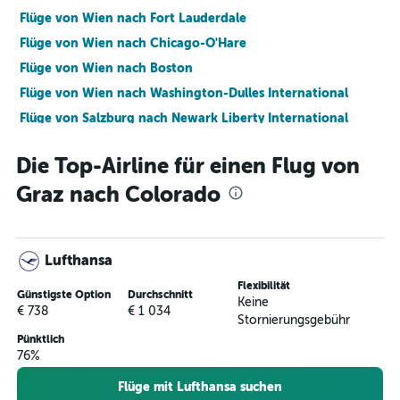
Flüge von Wien nach Fort Lauderdale
Flüge von Wien nach Chicago-O'Hare
Flüge von Wien nach Boston
Flüge von Wien nach Washington-Dulles International
Flüge von Salzburg nach Newark Liberty International
Flüge von Salzburg nach New York La Guardia
Die Top-Airline für einen Flug von
Flüge von Wien nach Las Vegas
Graz nach Colorado
Flüge von Graz nach New York La Guardia
Flüge von Wien nach San Francisco
Flüge von Salzburg nach New York–John F. Kennedy
Lufthansa
Flüge von Graz nach Newark Liberty International
Flexibilität
Flüge von Wien nach Honolulu
Günstigste Option
Durchschnitt
Keine
€ 738
€ 1 034
Flüge von Wien nach Chicago Midway
Stornierungsgebühr
Pünktlich
Flüge von Wien nach Orlando International
76%
Flüge von Wien nach Baltimore
Flüge mit Lufthansa suchen
Flüge von Wien nach Atlanta