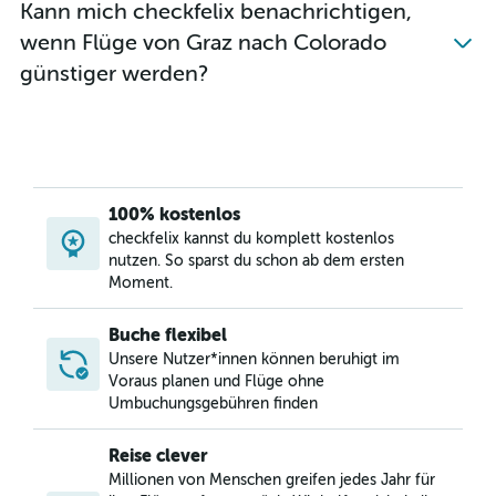
Kann mich checkfelix benachrichtigen,
Flüge von Wien nach Salt Lake City
wenn Flüge von Graz nach Colorado
Flüge von Graz nach Miami
günstiger werden?
Flüge von Wien nach Oakland
Flüge von Wien nach Detroit
Flüge von Graz nach Las Vegas
Flüge von Wien nach Nashville
Flüge von Wien nach Minneapolis
100% kostenlos
Flüge von Salzburg nach Los Angeles
checkfelix kannst du komplett kostenlos
nutzen. So sparst du schon ab dem ersten
Flüge von Salzburg nach Miami
Moment.
Flüge von Salzburg nach Chicago-O'Hare
Flüge von Wien nach Denver
Buche flexibel
Unsere Nutzer*innen können beruhigt im
Voraus planen und Flüge ohne
Umbuchungsgebühren finden
Reise clever
Millionen von Menschen greifen jedes Jahr für