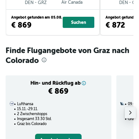
-
Air Canada
-
DEN
GRZ
DEN
GR
Angebot gefunden am 05.08.
Angebot gefunden 
Suchen
€ 869
€ 872
Finde Flugangebote von Graz nach
Colorado
Hin- und Rückflug ab
€ 869
Lufthansa
09.01.
15.11.-29.11.
3 Zwi
2 Zwischenstopps
Insges
Insgesamt 33:30 Std.
Graz b
Graz bis Colorado