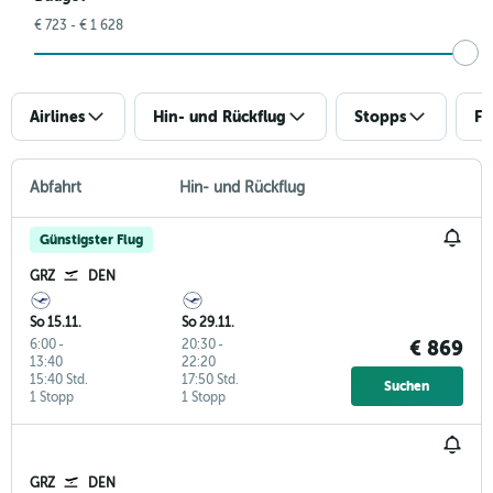
€ 723 - € 1 628
Airlines
Hin- und Rückflug
Stopps
Fl
Abfahrt
Hin- und Rückflug
Günstigster Flug
GRZ
DEN
So 15.11.
So 29.11.
6:00
-
20:30
-
€ 869
13:40
22:20
15:40 Std.
17:50 Std.
Suchen
1 Stopp
1 Stopp
GRZ
DEN