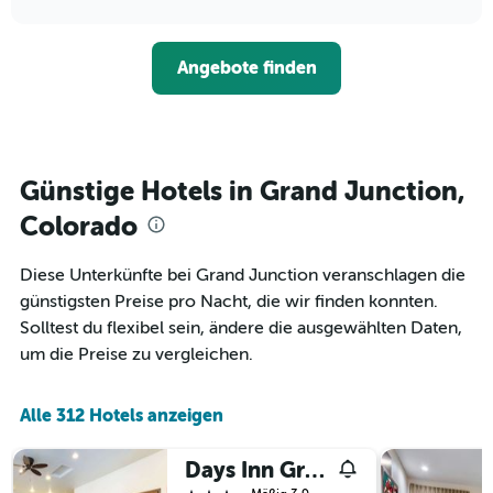
Hotelkategorien
sich
anzeigt.
chart
nach
der
Sternen
Preis
Angebote finden
anzeigt
für
Das
ein
Diagramm
Zimmer
hat
ändert,
1
je
Y-
näher
Günstige Hotels in Grand Junction,
Achse,
das
die
Aufenthaltsdatum
Colorado
den
rückt.
durchschnittlichen
Das
Diese Unterkünfte bei Grand Junction veranschlagen die
Zimmerpreis
Diagramm
an
günstigsten Preise pro Nacht, die wir finden konnten.
hat
diesem
1
Solltest du flexibel sein, ändere die ausgewählten Daten,
Wochenende
X-
um die Preise zu vergleichen.
anzeigt,
Achse,
der
die
in
die
Alle 312 Hotels anzeigen
den
Anzahl
letzten
der
3
Days Inn Grand Junction
Tage
Tagen
vor