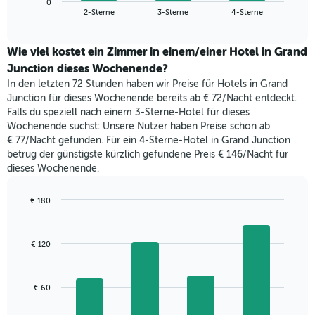
Das
0
den
End
2-Sterne
3-Sterne
4-Sterne
Diagramm
of
durchschnittlichen
hat
interactive
Zimmerpreis,
chart
1
der
Wie viel kostet ein Zimmer in einem/einer Hotel in Grand
Y-
für
Junction dieses Wochenende?
Achse,
heute
die
In den letzten 72 Stunden haben wir Preise für Hotels in Grand
Nacht
den
Junction für dieses Wochenende bereits ab € 72/Nacht entdeckt.
in
durchschnittlichen
Falls du speziell nach einem 3-Sterne-Hotel für dieses
den
Zimmerpreis
Wochenende suchst: Unsere Nutzer haben Preise schon ab
letzten
anzeigt.
€ 77/Nacht gefunden. Für ein 4-Sterne-Hotel in Grand Junction
3
betrug der günstigste kürzlich gefundene Preis € 146/Nacht für
Tagen
dieses Wochenende.
gefunden
wurde,
aggregiert
€ 180
nach
Bar
Chart
Sternebewertung.
graphic.
chart
with
Das
€ 120
4
Diagramm
bars.
hat
1
Das
€ 60
X-
folgende
Achse,
Diagramm