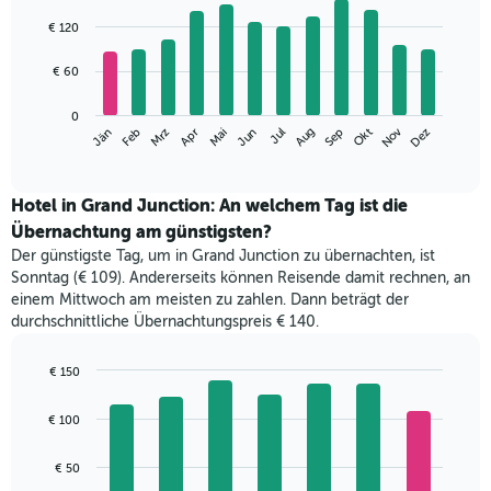
Bar
Chart
graphic.
chart
€ 120
with
12
€ 60
bars.
Das
0
Nov
Jän
Apr
Jul
Okt
Mrz
Jun
Sep
Dez
Feb
Mai
Aug
folgende
End
of
Diagramm
interactive
zeigt
chart
den
Hotel in Grand Junction: An welchem Tag ist die
durchschnittlichen
Übernachtung am günstigsten?
Zimmerpreis
Der günstigste Tag, um in Grand Junction zu übernachten, ist
im
Sonntag (€ 109). Andererseits können Reisende damit rechnen, an
jeweiligen
einem Mittwoch am meisten zu zahlen. Dann beträgt der
Monat
durchschnittliche Übernachtungspreis € 140.
an.
Das
Diagramm
€ 150
hat
Bar
Chart
1
graphic.
chart
€ 100
with
X-
7
Achse,
bars.
€ 50
die