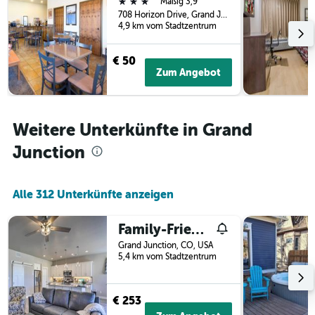
3 Sterne
Mäßig 3,9
gefunden
dem
708 Horizon Drive, Grand Junction, CO, USA
wurde.
Aufenthalt
4,9 km vom Stadtzentrum
anzeigt
Das
€ 50
Diagramm
Zum Angebot
hat
1
Y-
Achse,
Weitere Unterkünfte in Grand
die
den
Junction
durchschnittlichen
Zimmerpreis
anzeigt
Alle 312 Unterkünfte anzeigen
Family-Friendly Grand Junction House Wit
Grand Junction, CO, USA
5,4 km vom Stadtzentrum
€ 253