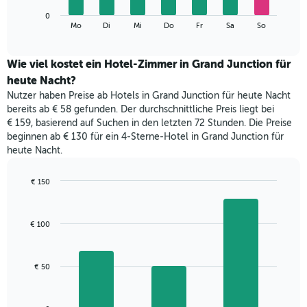
die
Das
Monate
0
folgende
End
anzeigt.
Mo
Di
Mi
Do
Fr
Sa
So
of
Diagramm
Das
interactive
zeigt
chart
Diagramm
den
Wie viel kostet ein Hotel-Zimmer in Grand Junction für
hat
durchschnittlichen
1
heute Nacht?
Preis
Y-
Nutzer haben Preise ab Hotels in Grand Junction für heute Nacht
eines
Achse,
bereits ab € 58 gefunden. Der durchschnittliche Preis liegt bei
Zimmers
die
€ 159, basierend auf Suchen in den letzten 72 Stunden. Die Preise
für
den
beginnen ab € 130 für ein 4-Sterne-Hotel in Grand Junction für
den
durchschnittlichen
heute Nacht.
jeweiligen
Zimmerpreis
Wochentag.
anzeigt.
Das
€ 150
Diagramm
Bar
Chart
hat
graphic.
chart
with
1
€ 100
3
X-
bars.
Achse,
die
Das
€ 50
die
folgende
Wochentage
Diagramm
anzeigt.
zeigt