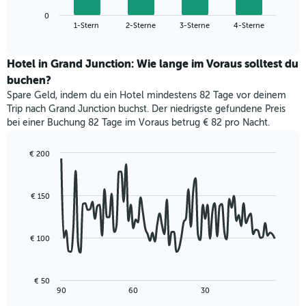
die
zeigt
die
0
den
End
1-Stern
2-Sterne
3-Sterne
4-Sterne
Hotelkategorien
of
durchschnittlichen
nach
interactive
Zimmerpreis
chart
Sternen
für
Hotel in Grand Junction: Wie lange im Voraus solltest du
anzeigt
dieses
buchen?
Das
Wochenende
Diagramm
Spare Geld, indem du ein Hotel mindestens 82 Tage vor deinem
in
hat
Trip nach Grand Junction buchst. Der niedrigste gefundene Preis
den
1
bei einer Buchung 82 Tage im Voraus betrug € 82 pro Nacht.
letzten
Y-
3
Achse,
Tagen,
€ 200
die
aggregiert
Line
Chart
den
graphic.
chart
nach
durchschnittlichen
with
Sternebewertung.
Zimmerpreis
€ 150
90
Das
für
data
Diagramm
points.
heute
hat
Nacht
€ 100
1
Das
in
X-
folgende
den
Achse,
Diagramm
letzten
€ 50
die
zeigt,
3
End
90
60
30
die
of
wie
Tagen
interactive