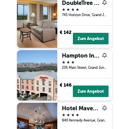
DoubleTree by Hilton Hotel Grand Junction
4 Sterne
743 Horizon Drive, Grand Junction, CO, USA
€ 142
Zum Angebot
Hampton Inn Grand Junction Downtown/Historic Main Street
3 Sterne
205 Main Street, Grand Junction, CO, USA
€ 146
Zum Angebot
Hotel Maverick
4 Sterne
840 Kennedy Avenue, Grand Junction, CO, USA