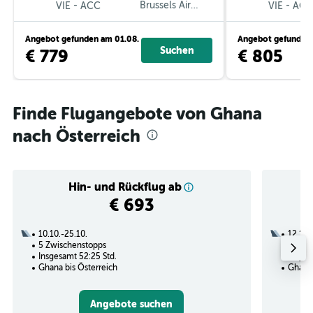
-
Brussels Airlines
-
VIE
ACC
VIE
ACC
Angebot gefunden am 01.08.
Angebot gefunden 
Suchen
€ 779
€ 805
Finde Flugangebote von Ghana
nach Österreich
Hin- und Rückflug ab
€ 693
10.10.-25.10.
12.11.
5 Zwischenstopps
3 Zwi
Insgesamt 52:25 Std.
Insges
Ghana bis Österreich
Ghana 
Angebote suchen