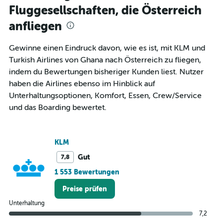
12
Fluggesellschaften, die Österreich
categories.
The
anfliegen
chart
has
1
Gewinne einen Eindruck davon, wie es ist, mit KLM und
Y
Turkish Airlines von Ghana nach Österreich zu fliegen,
axis
indem du Bewertungen bisheriger Kunden liest. Nutzer
displaying
haben die Airlines ebenso im Hinblick auf
values.
Range:
Unterhaltungsoptionen, Komfort, Essen, Crew/Service
0
und das Boarding bewertet.
to
1500.
KLM
Gut
7,8
1 553 Bewertungen
Preise prüfen
Unterhaltung
7,2