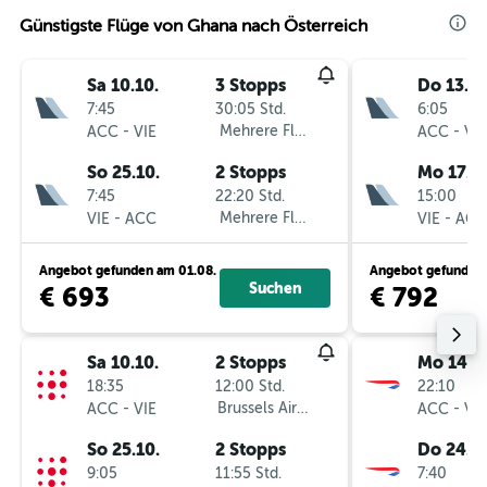
Günstigste Flüge von Ghana nach Österreich
Sa 10.10.
3 Stopps
Do 13.8.
7:45
30:05 Std.
6:05
-
Mehrere Fluglinien
-
ACC
VIE
ACC
VIE
So 25.10.
2 Stopps
Mo 17.8.
7:45
22:20 Std.
15:00
-
Mehrere Fluglinien
-
VIE
ACC
VIE
ACC
Angebot gefunden am 01.08.
Angebot gefunden 
Suchen
€ 693
€ 792
Sa 10.10.
2 Stopps
Mo 14.9.
18:35
12:00 Std.
22:10
-
Brussels Airlines
-
ACC
VIE
ACC
VIE
So 25.10.
2 Stopps
Do 24.9.
9:05
11:55 Std.
7:40