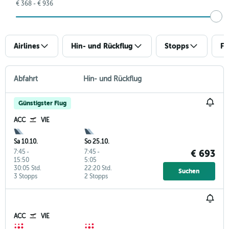
€ 368 - € 936
Airlines
Hin- und Rückflug
Stopps
Fl
Abfahrt
Hin- und Rückflug
Günstigster Flug
ACC
VIE
Sa 10.10.
So 25.10.
7:45
-
7:45
-
€ 693
15:50
5:05
30:05 Std.
22:20 Std.
Suchen
3 Stopps
2 Stopps
ACC
VIE