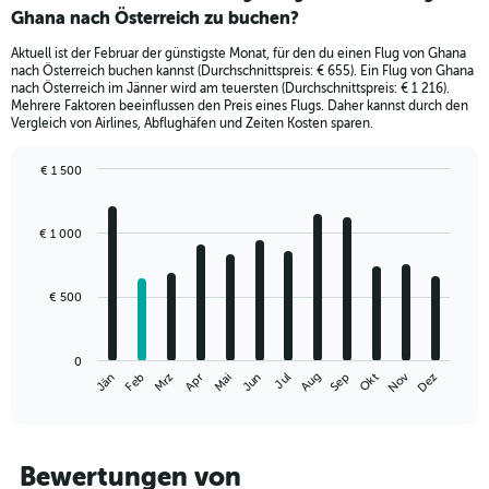
Ghana nach Österreich zu buchen?
Aktuell ist der Februar der günstigste Monat, für den du einen Flug von Ghana
nach Österreich buchen kannst (Durchschnittspreis: € 655). Ein Flug von Ghana
nach Österreich im Jänner wird am teuersten (Durchschnittspreis: € 1 216).
Mehrere Faktoren beeinflussen den Preis eines Flugs. Daher kannst durch den
Vergleich von Airlines, Abflughäfen und Zeiten Kosten sparen.
€ 1 500
Bar
Chart
graphic.
chart
with
€ 1 000
12
bars.
€ 500
The
chart
has
0
1
Nov
Mrz
Jun
Sep
Dez
Jän
Apr
Jul
Okt
Feb
Mai
Aug
X
End
of
axis
interactive
displaying
chart
categories.
Range:
Bewertungen von