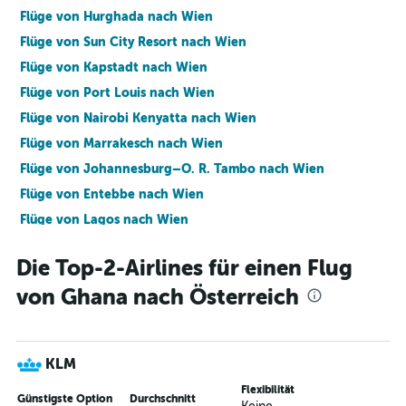
Flüge von Hurghada nach Wien
Flüge von Sun City Resort nach Wien
Flüge von Kapstadt nach Wien
Flüge von Port Louis nach Wien
Flüge von Nairobi Kenyatta nach Wien
Flüge von Marrakesch nach Wien
Flüge von Johannesburg–O. R. Tambo nach Wien
Flüge von Entebbe nach Wien
Flüge von Lagos nach Wien
Flüge von Accra nach Wien
Die Top-2-Airlines für einen Flug
Flüge von Casablanca nach Wien
von Ghana nach Österreich
Flüge von Sharm El-Sheikh nach Wien
Flüge von Dakar nach Wien
Flüge von Addis Abeba nach Wien
KLM
Flüge von Nairobi Kenyatta nach Salzburg
Flexibilität
Flüge von Abidjan nach Wien
Günstigste Option
Durchschnitt