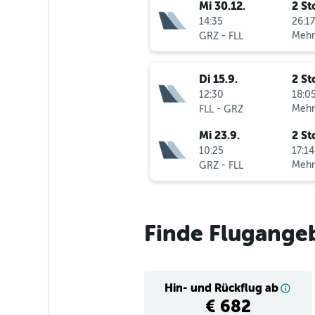
Mi 30.12.
2 St
14:35
26:17
-
Mehr
GRZ
FLL
Di 15.9.
2 St
12:30
18:05
-
Mehr
FLL
GRZ
Mi 23.9.
2 St
10:25
17:14
-
Mehr
GRZ
FLL
Finde Flugangeb
Hin- und Rückflug ab
€ 682