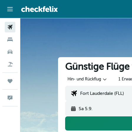
Flüge
Hotels
Mietwagen
Günstige Flüge
Flug+Hotel
Hin- und Rückflug
1 Erwa
Trips
Feedback
Sa 5.9.