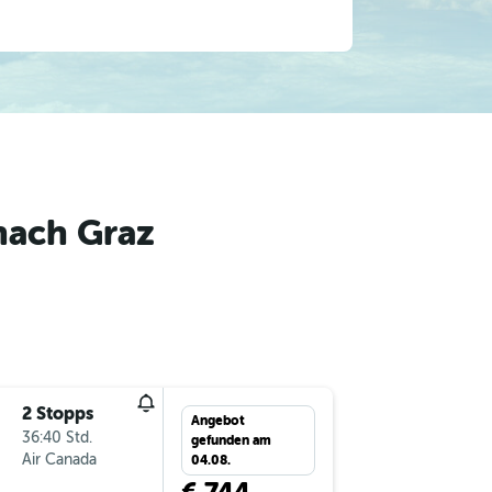
nach Graz
2 Stopps
Fr 4.12.
Angebot
36:40 Std.
7:00
gefunden am
Air Canada
-
FLL
GR
04.08.