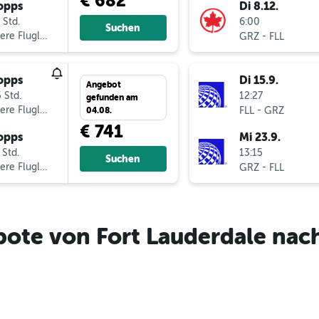
€ 682
opps
Di 8.12.
 Std.
6:00
Suchen
ere Fluglinien
-
GRZ
FLL
opps
Di 15.9.
Angebot
 Std.
12:27
gefunden am
ere Fluglinien
-
FLL
GRZ
04.08.
€ 741
opps
Mi 23.9.
 Std.
13:15
Suchen
ere Fluglinien
-
GRZ
FLL
ote von Fort Lauderdale nac