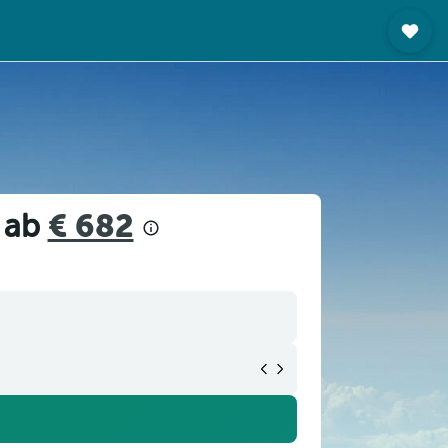
z ab
€ 682