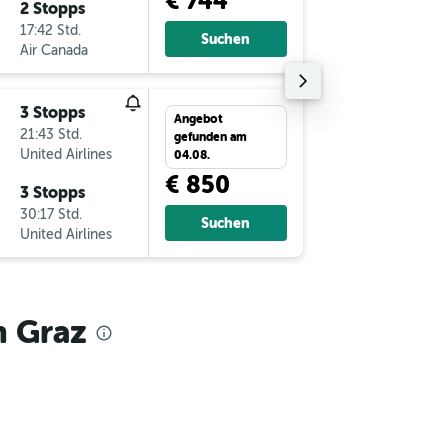
€ 744
2 Stopps
Di 8.12.
17:42 Std.
6:00
Suchen
Air Canada
-
GRZ
FL
3 Stopps
Sa 22.8.
Angebot
21:43 Std.
12:04
gefunden am
United Airlines
-
FLL
GR
04.08.
€ 850
3 Stopps
Sa 29.8.
30:17 Std.
10:25
Suchen
United Airlines
-
GRZ
FL
h Graz