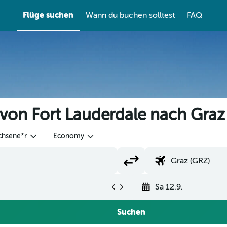
Flüge suchen
Wann du buchen solltest
FAQ
 von Fort Lauderdale nach Gra
chsene*r
Economy
Sa 12.9.
Suchen