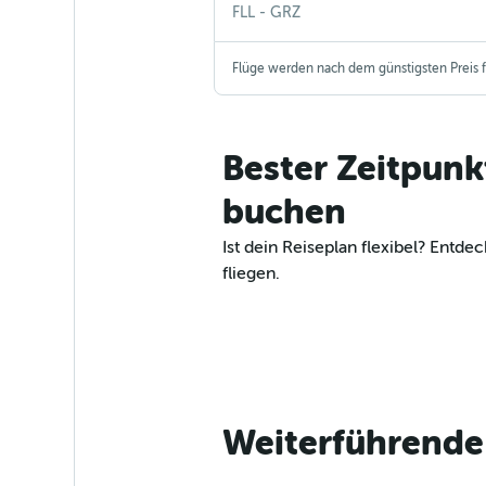
Fort Lauderdale-Hollywood
Graz
FLL
-
GRZ
Flüge werden nach dem günstigsten Preis fü
Bester Zeitpunk
buchen
Ist dein Reiseplan flexibel? Ent
fliegen.
Weiterführende 