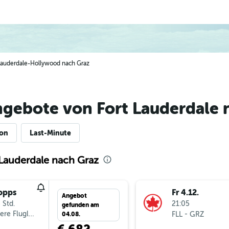
t Lauderdale-Hollywood nach Graz
ngebote von Fort Lauderdale 
ion
Last-Minute
 Lauderdale nach Graz
opps
Fr 4.12.
Angebot
 Std.
21:05
gefunden am
ere Fluglinien
-
FLL
GRZ
04.08.