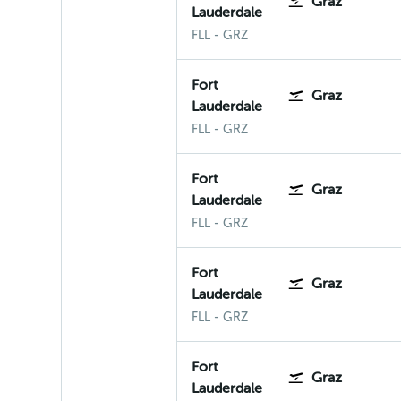
Graz
Lauderdale
Fort Lauderdale-Hollywood
Graz
FLL
-
GRZ
Fort
Graz
Lauderdale
Fort Lauderdale-Hollywood
Graz
FLL
-
GRZ
Fort
Graz
Lauderdale
Fort Lauderdale-Hollywood
Graz
FLL
-
GRZ
Fort
Graz
Lauderdale
Fort Lauderdale-Hollywood
Graz
FLL
-
GRZ
Fort
Graz
Lauderdale