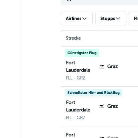
Airlines
Stopps
F
Strecke
Günstigster Flug
Fort
Graz
Lauderdale
Fort Lauderdale-Hollywood
Graz
FLL
-
GRZ
Schnellster Hin- und Rückflug
Fort
Graz
Lauderdale
Fort Lauderdale-Hollywood
Graz
FLL
-
GRZ
Fort