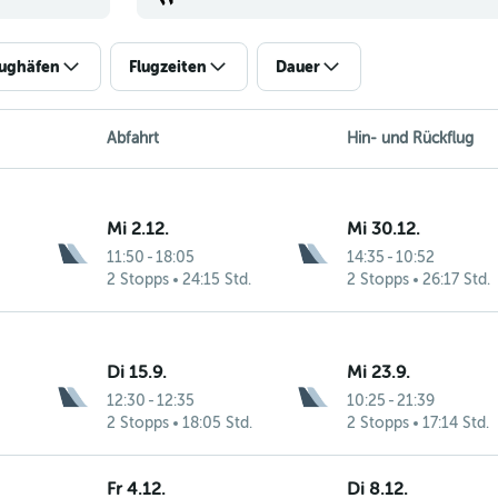
lughäfen
Flugzeiten
Dauer
Abfahrt
Hin- und Rückflug
Mi 2.12.
Mi 30.12.
11:50
-
18:05
14:35
-
10:52
2 Stopps
24:15 Std.
2 Stopps
26:17 Std.
Di 15.9.
Mi 23.9.
12:30
-
12:35
10:25
-
21:39
2 Stopps
18:05 Std.
2 Stopps
17:14 Std.
Fr 4.12.
Di 8.12.